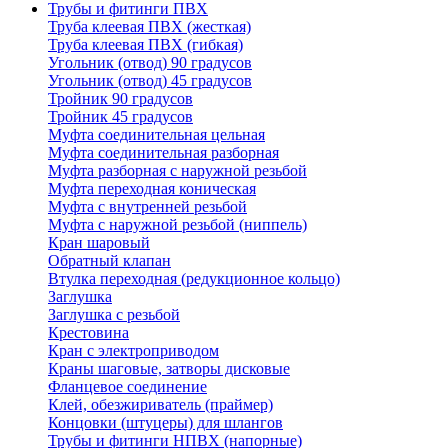
Трубы и фитинги ПВХ
Труба клеевая ПВХ (жесткая)
Труба клеевая ПВХ (гибкая)
Угольник (отвод) 90 градусов
Угольник (отвод) 45 градусов
Тройник 90 градусов
Тройник 45 градусов
Муфта соединительная цельная
Муфта соединительная разборная
Муфта разборная с наружной резьбой
Муфта переходная коническая
Муфта с внутренней резьбой
Муфта с наружной резьбой (ниппель)
Кран шаровый
Обратный клапан
Втулка переходная (редукционное кольцо)
Заглушка
Заглушка с резьбой
Крестовина
Кран с электроприводом
Краны шаговые, затворы дисковые
Фланцевое соединение
Клей, обезжириватель (праймер)
Концовки (штуцеры) для шлангов
Трубы и фитинги НПВХ (напорные)