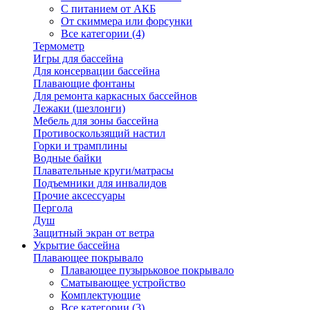
С питанием от АКБ
От скиммера или форсунки
Все категории (4)
Термометр
Игры для бассейна
Для консервации бассейна
Плавающие фонтаны
Для ремонта каркасных бассейнов
Лежаки (шезлонги)
Мебель для зоны бассейна
Противоскользящий настил
Горки и трамплины
Водные байки
Плавательные круги/матрасы
Подъемники для инвалидов
Прочие аксессуары
Пергола
Душ
Защитный экран от ветра
Укрытие бассейна
Плавающее покрывало
Плавающее пузырьковое покрывало
Сматывающее устройство
Комплектующие
Все категории (3)