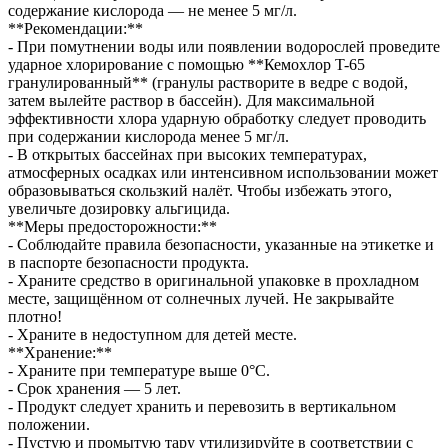
содержание кислорода — не менее 5 мг/л.
**Рекомендации:**
- При помутнении воды или появлении водорослей проведите
ударное хлорирование с помощью **Кемохлор T-65
гранулированный** (гранулы растворите в ведре с водой,
затем вылейте раствор в бассейн). Для максимальной
эффективности хлора ударную обработку следует проводить
при содержании кислорода менее 5 мг/л.
- В открытых бассейнах при высоких температурах,
атмосферных осадках или интенсивном использовании может
образовываться скользкий налёт. Чтобы избежать этого,
увеличьте дозировку альгицида.
**Меры предосторожности:**
- Соблюдайте правила безопасности, указанные на этикетке и
в паспорте безопасности продукта.
- Храните средство в оригинальной упаковке в прохладном
месте, защищённом от солнечных лучей. Не закрывайте
плотно!
- Храните в недоступном для детей месте.
**Хранение:**
- Храните при температуре выше 0°C.
- Срок хранения — 5 лет.
- Продукт следует хранить и перевозить в вертикальном
положении.
- Пустую и промытую тару утилизируйте в соответствии с