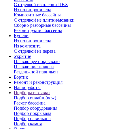
С отделкой из пленки ПВХ
Из полипропилена
Композитные бассейны
С отделкой из плитки/мозаики
Сборно-разборные бассейны
Реконструкция бассейна
Купели
Из полипропилена
Из композита
С отделкой из дерева
Укрытие
Плавающее покрывало
Плавающие жалюзи
Раздвижной павильон
Бортик
Ремонт и реконструкция
Наши работы
Подборы и заявки
Подбор онлайн (new)
Расчет бассейна
Подбор оборудования
Подбор покрывала
Подбор павильона
Подбор камня
О нас