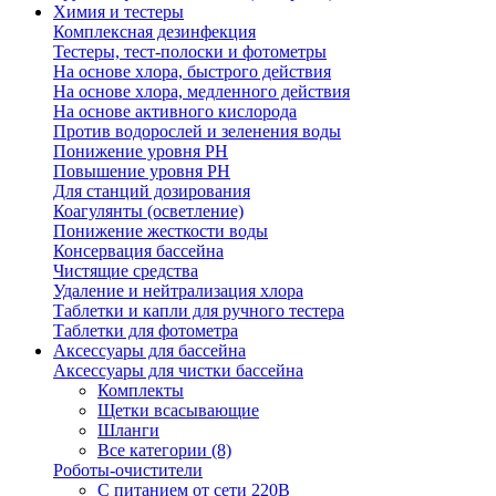
Химия и тестеры
Комплексная дезинфекция
Тестеры, тест-полоски и фотометры
На основе хлора, быстрого действия
На основе хлора, медленного действия
На основе активного кислорода
Против водорослей и зеленения воды
Понижение уровня РН
Повышение уровня РН
Для станций дозирования
Коагулянты (осветление)
Понижение жесткости воды
Консервация бассейна
Чистящие средства
Удаление и нейтрализация хлора
Таблетки и капли для ручного тестера
Таблетки для фотометра
Аксессуары для бассейна
Аксессуары для чистки бассейна
Комплекты
Щетки всасывающие
Шланги
Все категории (8)
Роботы-очистители
С питанием от сети 220В