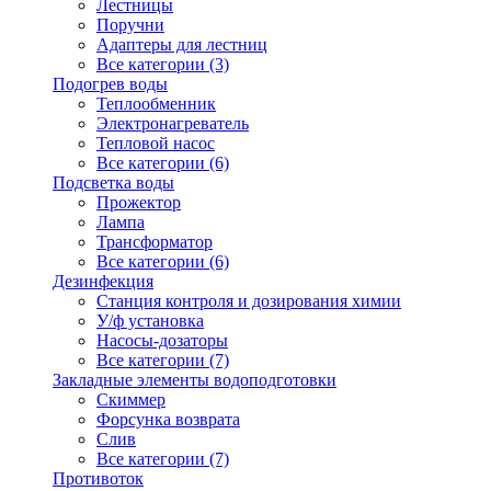
Лестницы
Поручни
Адаптеры для лестниц
Все категории (3)
Подогрев воды
Теплообменник
Электронагреватель
Тепловой насос
Все категории (6)
Подсветка воды
Прожектор
Лампа
Трансформатор
Все категории (6)
Дезинфекция
Станция контроля и дозирования химии
У/ф установка
Насосы-дозаторы
Все категории (7)
Закладные элементы водоподготовки
Скиммер
Форсунка возврата
Слив
Все категории (7)
Противоток