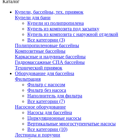
Каталог
Купели, бассейны, тех. приямок
Купели для бани
Купели из полипропилена
Купель из композита под засыпку
Купель из композита с наружной отделкой
Все категории (3)
Полипропиленовые бассейны
Композитные бассейны
Каркасные и надувные бассейны
Гидромассажные СПА бассейны
Технический приямок
Оборудование для бассейна
Фильтрация
Фильтр с насосом
Фильтр без насоса
Наполнитель для фильтра
Все категории (7)
Насосное оборудование
Насосы для бассейна
Циркуляционные насосы
Вертикальные многоступенчатые насосы
Все категории (10)
Лестницы и поручни