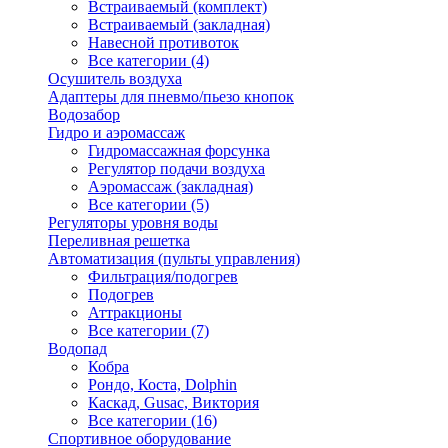
Встраиваемый (комплект)
Встраиваемый (закладная)
Навесной противоток
Все категории (4)
Осушитель воздуха
Адаптеры для пневмо/пьезо кнопок
Водозабор
Гидро и аэромассаж
Гидромассажная форсунка
Регулятор подачи воздуха
Аэромассаж (закладная)
Все категории (5)
Регуляторы уровня воды
Переливная решетка
Автоматизация (пульты управления)
Фильтрация/подогрев
Подогрев
Аттракционы
Все категории (7)
Водопад
Кобра
Рондо, Коста, Dolphin
Каскад, Gusac, Виктория
Все категории (16)
Спортивное оборудование