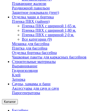
Плавающие жалюзи
Раздвижной павильон
Защитное покрывало (тент)
Отделка чаши и бортика
Пленка ПВХ (лайнер)
Пленка ПВХ с шириной 1,65 м.
Пленка ПВХ с шириной 1,80 м.
Пленка ПВХ с шириной 2,0 м.
Все категории (9)
Мозаика для бассейна
Плитка для бассейна
Отделка бортика бассейна
Чашковые пакеты для каркасных бассейнов
Строительные материалы
Выравнивание
Гидроизоляция
Клей
Затирка
Сауны, хамамы и бани
Аксессуары для саун и саун
Парогенераторы
Каталог
Бассейны