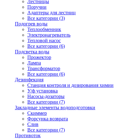
Лестницы
Поручни
Адаптеры для лестниц
Все категории (3)
Подогрев воды
Теплообменник
Электронагреватель
Тепловой насос
Все категории (6)
Подсветка воды
Прожектор
Лампа
Трансформатор
Все категории (6)
Дезинфекция
Станция контроля и дозирования химии
У/ф установка
Насосы-дозаторы
Все категории (7)
Закладные элементы водоподготовки
Скиммер
Форсунка возврата
Слив
Все категории (7)
Противоток