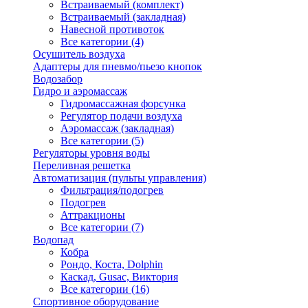
Встраиваемый (комплект)
Встраиваемый (закладная)
Навесной противоток
Все категории (4)
Осушитель воздуха
Адаптеры для пневмо/пьезо кнопок
Водозабор
Гидро и аэромассаж
Гидромассажная форсунка
Регулятор подачи воздуха
Аэромассаж (закладная)
Все категории (5)
Регуляторы уровня воды
Переливная решетка
Автоматизация (пульты управления)
Фильтрация/подогрев
Подогрев
Аттракционы
Все категории (7)
Водопад
Кобра
Рондо, Коста, Dolphin
Каскад, Gusac, Виктория
Все категории (16)
Спортивное оборудование