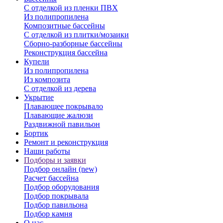
С отделкой из пленки ПВХ
Из полипропилена
Композитные бассейны
С отделкой из плитки/мозаики
Сборно-разборные бассейны
Реконструкция бассейна
Купели
Из полипропилена
Из композита
С отделкой из дерева
Укрытие
Плавающее покрывало
Плавающие жалюзи
Раздвижной павильон
Бортик
Ремонт и реконструкция
Наши работы
Подборы и заявки
Подбор онлайн (new)
Расчет бассейна
Подбор оборудования
Подбор покрывала
Подбор павильона
Подбор камня
О нас