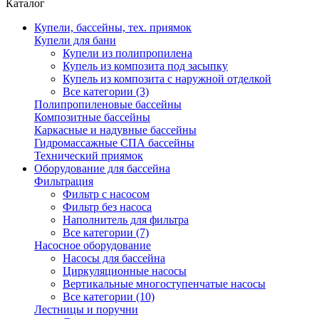
Каталог
Купели, бассейны, тех. приямок
Купели для бани
Купели из полипропилена
Купель из композита под засыпку
Купель из композита с наружной отделкой
Все категории (3)
Полипропиленовые бассейны
Композитные бассейны
Каркасные и надувные бассейны
Гидромассажные СПА бассейны
Технический приямок
Оборудование для бассейна
Фильтрация
Фильтр с насосом
Фильтр без насоса
Наполнитель для фильтра
Все категории (7)
Насосное оборудование
Насосы для бассейна
Циркуляционные насосы
Вертикальные многоступенчатые насосы
Все категории (10)
Лестницы и поручни