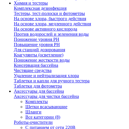
Химия и тестеры
Комплексная дезинфекция
Тестеры, тест-полоски и фотометры
На основе хлора, быстрого действия
На основе хлора, медленного действия
На основе активного кислорода
Против водорослей и зеленения воды
Понижение уровня РН
Повышение уровня РН
Для станций дозирования
Коагулянты (осветление)
Понижение жесткости воды
Консервация бассейна
Чистящие средства
Удаление и нейтрализация хлора
Таблетки и капли для ручного тестера
Таблетки для фотометра
Аксессуары для бассейна
Аксессуары для чистки бассейна
Комплекты
Щетки всасывающие
Шланги
Все категории (8)
Роботы-очистители
С питанием от сети 220В