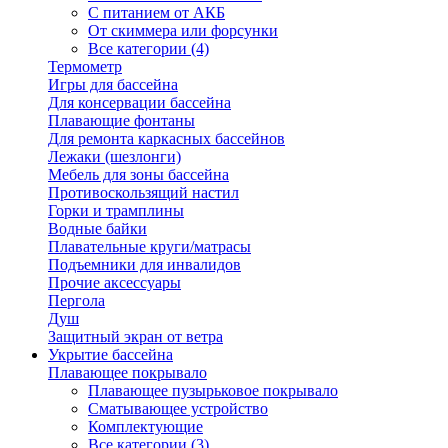
С питанием от АКБ
От скиммера или форсунки
Все категории (4)
Термометр
Игры для бассейна
Для консервации бассейна
Плавающие фонтаны
Для ремонта каркасных бассейнов
Лежаки (шезлонги)
Мебель для зоны бассейна
Противоскользящий настил
Горки и трамплины
Водные байки
Плавательные круги/матрасы
Подъемники для инвалидов
Прочие аксессуары
Пергола
Душ
Защитный экран от ветра
Укрытие бассейна
Плавающее покрывало
Плавающее пузырьковое покрывало
Сматывающее устройство
Комплектующие
Все категории (3)