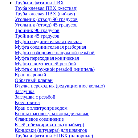
Трубы и фитинги ПВХ
Труба клеевая ПВХ (жесткая)
Труба клеевая ПВХ (гибкая)
Угольник (отвод) 90 градусов
Угольник (отвод) 45 градусов
Тройник 90 градусов
Тройник 45 градусов
Муфта соединительная цельная
Муфта соединительная разборная
Муфта разборная с наружной резьбой
Муфта переходная коническая
Муфта с внутренней резьбой
Муфта с наружной резьбой (ниппель)
Кран шаровый
Обратный клапан
Втулка переходная (редукционное кольцо)
Заглушка
Заглушка с резьбой
Крестовина
Кран с электроприводом
Краны шаговые, затворы дисковые
Фланцевое соединение
Клей, обезжириватель (праймер)
Концовки (штуцеры) для шлангов
Трубы и фитинги НПВХ (напорные)