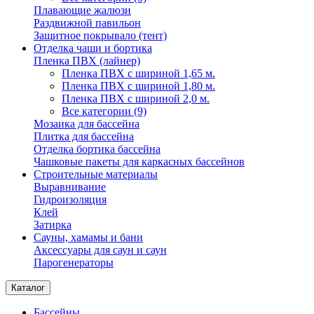
Плавающие жалюзи
Раздвижной павильон
Защитное покрывало (тент)
Отделка чаши и бортика
Пленка ПВХ (лайнер)
Пленка ПВХ с шириной 1,65 м.
Пленка ПВХ с шириной 1,80 м.
Пленка ПВХ с шириной 2,0 м.
Все категории (9)
Мозаика для бассейна
Плитка для бассейна
Отделка бортика бассейна
Чашковые пакеты для каркасных бассейнов
Строительные материалы
Выравнивание
Гидроизоляция
Клей
Затирка
Сауны, хамамы и бани
Аксессуары для саун и саун
Парогенераторы
Каталог
Бассейны