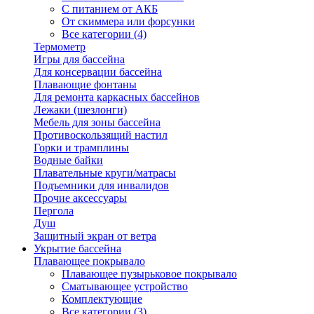
С питанием от АКБ
От скиммера или форсунки
Все категории (4)
Термометр
Игры для бассейна
Для консервации бассейна
Плавающие фонтаны
Для ремонта каркасных бассейнов
Лежаки (шезлонги)
Мебель для зоны бассейна
Противоскользящий настил
Горки и трамплины
Водные байки
Плавательные круги/матрасы
Подъемники для инвалидов
Прочие аксессуары
Пергола
Душ
Защитный экран от ветра
Укрытие бассейна
Плавающее покрывало
Плавающее пузырьковое покрывало
Сматывающее устройство
Комплектующие
Все категории (3)