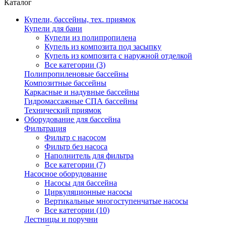
Каталог
Купели, бассейны, тех. приямок
Купели для бани
Купели из полипропилена
Купель из композита под засыпку
Купель из композита с наружной отделкой
Все категории (3)
Полипропиленовые бассейны
Композитные бассейны
Каркасные и надувные бассейны
Гидромассажные СПА бассейны
Технический приямок
Оборудование для бассейна
Фильтрация
Фильтр с насосом
Фильтр без насоса
Наполнитель для фильтра
Все категории (7)
Насосное оборудование
Насосы для бассейна
Циркуляционные насосы
Вертикальные многоступенчатые насосы
Все категории (10)
Лестницы и поручни