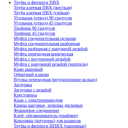
Трубы и фитинги ПВХ
Труба клеевая ПВХ (жесткая)
Труба клеевая ПВХ (гибкая)
Угольник (отвод) 90 градусов
Угольник (отвод) 45 градусов
Тройник 90 градусов
Тройник 45 градусов
Муфта соединительная цельная
Муфта соединительная разборная
Муфта разборная с наружной резьбой
Муфта переходная коническая
Муфта с внутренней резьбой
Муфта с наружной резьбой (ниппель)
Кран шаровый
Обратный клапан
Втулка переходная (редукционное кольцо)
Заглушка
Заглушка с резьбой
Крестовина
Кран с электроприводом
Краны шаговые, затворы дисковые
Фланцевое соединение
Клей, обезжириватель (праймер)
Концовки (штуцеры) для шлангов
Трубы и фитинги НПВХ (напорные)