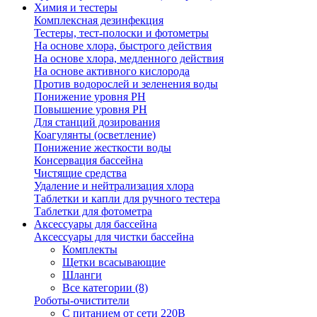
Химия и тестеры
Комплексная дезинфекция
Тестеры, тест-полоски и фотометры
На основе хлора, быстрого действия
На основе хлора, медленного действия
На основе активного кислорода
Против водорослей и зеленения воды
Понижение уровня РН
Повышение уровня РН
Для станций дозирования
Коагулянты (осветление)
Понижение жесткости воды
Консервация бассейна
Чистящие средства
Удаление и нейтрализация хлора
Таблетки и капли для ручного тестера
Таблетки для фотометра
Аксессуары для бассейна
Аксессуары для чистки бассейна
Комплекты
Щетки всасывающие
Шланги
Все категории (8)
Роботы-очистители
С питанием от сети 220В