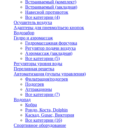
Встраиваемый (комплект)
Встраиваемый (закладная)
Навесной противоток
Все категории (4)
Осушитель воздуха
Адаптеры для пневмо/пьезо кнопок
Водозабор
Гидро и аэромассаж
Гидромассажная форсунка
Регулятор подачи воздуха
Аэромассаж (закладная)
Все категории (5)
Регуляторы уровня воды
Переливная решетка
Автоматизация (пульты управления)
Фильтрация/подогрев
Подогрев
Аттракционы
Все категории (7)
Водопад
Кобра
Рондо, Коста, Dolphin
Каскад, Gusac, Виктория
Все категории (16)
Спортивное оборудование