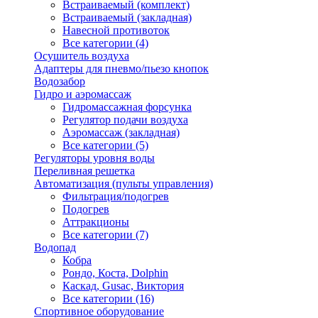
Встраиваемый (комплект)
Встраиваемый (закладная)
Навесной противоток
Все категории (4)
Осушитель воздуха
Адаптеры для пневмо/пьезо кнопок
Водозабор
Гидро и аэромассаж
Гидромассажная форсунка
Регулятор подачи воздуха
Аэромассаж (закладная)
Все категории (5)
Регуляторы уровня воды
Переливная решетка
Автоматизация (пульты управления)
Фильтрация/подогрев
Подогрев
Аттракционы
Все категории (7)
Водопад
Кобра
Рондо, Коста, Dolphin
Каскад, Gusac, Виктория
Все категории (16)
Спортивное оборудование