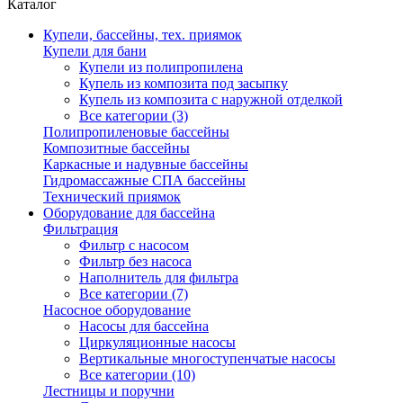
Каталог
Купели, бассейны, тех. приямок
Купели для бани
Купели из полипропилена
Купель из композита под засыпку
Купель из композита с наружной отделкой
Все категории (3)
Полипропиленовые бассейны
Композитные бассейны
Каркасные и надувные бассейны
Гидромассажные СПА бассейны
Технический приямок
Оборудование для бассейна
Фильтрация
Фильтр с насосом
Фильтр без насоса
Наполнитель для фильтра
Все категории (7)
Насосное оборудование
Насосы для бассейна
Циркуляционные насосы
Вертикальные многоступенчатые насосы
Все категории (10)
Лестницы и поручни