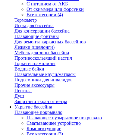
С питанием от АКБ
От скиммера или форсунки
Все категории (4)
Термометр
Игры для бассейна
Для консервации бассейна
Плавающие фонтаны
Для ремонта каркасных бассейнов
Лежаки (шезлонги)
Мебель для зоны бассейна
Противоскользящий настил
Горки и трамплины
Водные байки
Плавательные круги/матрасы
Подъемники для инвалидов
Прочие аксессуары
Пергола
Душ
Защитный экран от ветра
Укрытие бассейна
Плавающее покрывало
Плавающее пузырьковое покрывало
Сматывающее устройство
Комплектующие
Все категории (3)