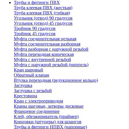
Трубы и фитинги ПВХ
Труба клеевая ПВХ (жесткая)
Труба клеевая ПВХ (гибкая)
Угольник (отвод) 90 градусов
Угольник (отвод) 45 градусов
Тройник 90 градусов
Тройник 45 градусов
Муфта соединительная цельная
Муфта соединительная разборная
Муфта разборная с наружной резьбой
Муфта переходная коническая
Муфта с внутренней резьбой
Муфта с наружной резьбой (ниппель)
Кран шаровый
Обратный клапан
Втулка переходная (редукционное кольцо)
Заглушка
Заглушка с резьбой
Крестовина
Кран с электроприводом
Краны шаговые, затворы дисковые
Фланцевое соединение
Клей, обезжириватель (праймер)
Концовки (штуцеры) для шлангов
Трубы и фитинги НПВХ (напорные)