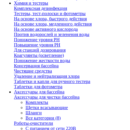
Химия и тестеры
Комплексная дезинфекция
Тестеры, тест-полоски и фотометры
На основе хлора, быстрого действия
На основе хлора, медленного действия
На основе активного кислорода
Против водорослей и зеленения воды
Понижение уровня РН
Повышение уровня РН
Для станций дозирования
Коагулянты (осветление)
Понижение жесткости воды
Консервация бассейна
Чистящие средства
Удаление и нейтрализация хлора
Таблетки и капли для ручного тестера
Таблетки для фотометра
Аксессуары для бассейна
Аксессуары для чистки бассейна
Комплекты
Щетки всасывающие
Шланги
Все категории (8)
Роботы-очистители
С питанием от сети 220В