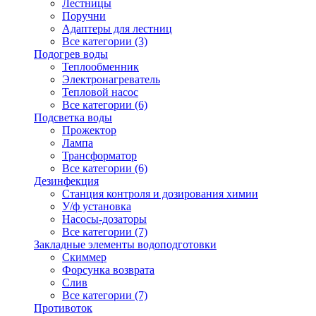
Лестницы
Поручни
Адаптеры для лестниц
Все категории (3)
Подогрев воды
Теплообменник
Электронагреватель
Тепловой насос
Все категории (6)
Подсветка воды
Прожектор
Лампа
Трансформатор
Все категории (6)
Дезинфекция
Станция контроля и дозирования химии
У/ф установка
Насосы-дозаторы
Все категории (7)
Закладные элементы водоподготовки
Скиммер
Форсунка возврата
Слив
Все категории (7)
Противоток