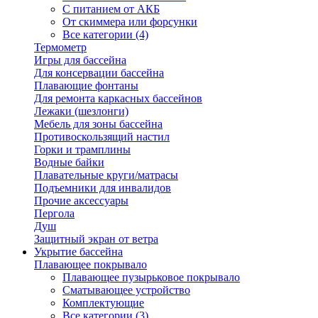
С питанием от АКБ
От скиммера или форсунки
Все категории (4)
Термометр
Игры для бассейна
Для консервации бассейна
Плавающие фонтаны
Для ремонта каркасных бассейнов
Лежаки (шезлонги)
Мебель для зоны бассейна
Противоскользящий настил
Горки и трамплины
Водные байки
Плавательные круги/матрасы
Подъемники для инвалидов
Прочие аксессуары
Пергола
Душ
Защитный экран от ветра
Укрытие бассейна
Плавающее покрывало
Плавающее пузырьковое покрывало
Сматывающее устройство
Комплектующие
Все категории (3)