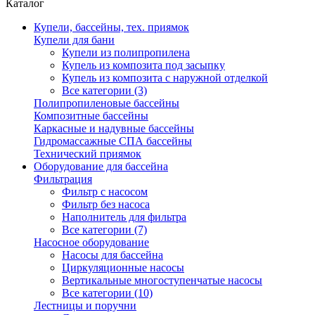
Каталог
Купели, бассейны, тех. приямок
Купели для бани
Купели из полипропилена
Купель из композита под засыпку
Купель из композита с наружной отделкой
Все категории (3)
Полипропиленовые бассейны
Композитные бассейны
Каркасные и надувные бассейны
Гидромассажные СПА бассейны
Технический приямок
Оборудование для бассейна
Фильтрация
Фильтр с насосом
Фильтр без насоса
Наполнитель для фильтра
Все категории (7)
Насосное оборудование
Насосы для бассейна
Циркуляционные насосы
Вертикальные многоступенчатые насосы
Все категории (10)
Лестницы и поручни