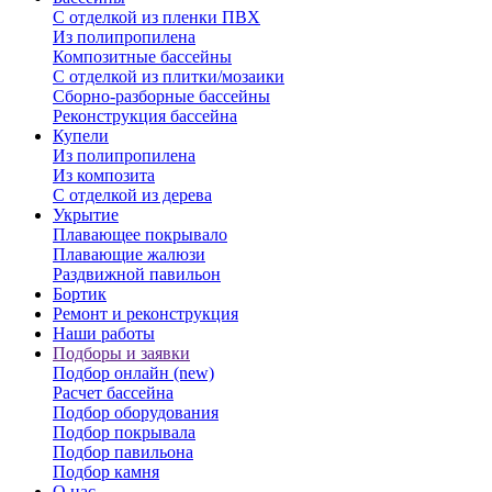
С отделкой из пленки ПВХ
Из полипропилена
Композитные бассейны
С отделкой из плитки/мозаики
Сборно-разборные бассейны
Реконструкция бассейна
Купели
Из полипропилена
Из композита
С отделкой из дерева
Укрытие
Плавающее покрывало
Плавающие жалюзи
Раздвижной павильон
Бортик
Ремонт и реконструкция
Наши работы
Подборы и заявки
Подбор онлайн (new)
Расчет бассейна
Подбор оборудования
Подбор покрывала
Подбор павильона
Подбор камня
О нас