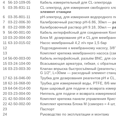
4
56-10-109-05
Кабель измерительный для CL-электрода
5
03-35-831-11
CL-электрод, для измерения свободного х
элемент станции
6
03-35-801-11
рН-электрод, для измерения водородного 
7
03-22-006-30
Калибровочный раствор рН-6.86, 30мл —
р
8
03-22-008-30
Калибровочный раствор рН 9.18, 30мл —
р
9
56-00-001-00
Кабель интерфейсный для соединения Кон
10
03-20-004-00
Блок М: дозирование рН и CL для мембран
11
63-10-015-02
Насос мембранный 4,2 л/ч при 1,5 бар
12
Подсоединение к мембранному насосу, 3/8’’ 
13
Комплект крепежа мембранного насоса (само
14
56-00-003-00
Кабель интерфейсный, разъём BNC, для со
15
03-24-104-00
Всасывающая арматура, гибкая, с обратным
16
03-23-003-30
Клапан впрыска быстросъёмный (реагенты 
G 1/2″, L=30мм — расходный элемент стан
17
62-16-046-00
Трубка для дозирования реагентов рН и CL,
18
62-16-068-00
Трубка для измеряемой воды, PTFE, 8/6 мм
19
64-04-014-00
Кран шаровый для подачи и возврата измер
20
03-23-004-00
Ниппель для подачи и возврата измеряемой
21
42-50-004-00
Комплект крепежа панели управления Криста
22
42-50-002-00
Комплект крепежа Блока М (саморез = 4 шт, 
23
Паспорт
24
Руководство по эксплуатации и монтажу