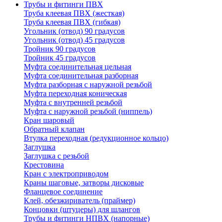
Трубы и фитинги ПВХ
Труба клеевая ПВХ (жесткая)
Труба клеевая ПВХ (гибкая)
Угольник (отвод) 90 градусов
Угольник (отвод) 45 градусов
Тройник 90 градусов
Тройник 45 градусов
Муфта соединительная цельная
Муфта соединительная разборная
Муфта разборная с наружной резьбой
Муфта переходная коническая
Муфта с внутренней резьбой
Муфта с наружной резьбой (ниппель)
Кран шаровый
Обратный клапан
Втулка переходная (редукционное кольцо)
Заглушка
Заглушка с резьбой
Крестовина
Кран с электроприводом
Краны шаговые, затворы дисковые
Фланцевое соединение
Клей, обезжириватель (праймер)
Концовки (штуцеры) для шлангов
Трубы и фитинги НПВХ (напорные)