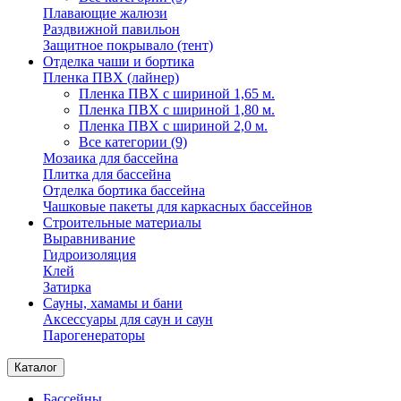
Плавающие жалюзи
Раздвижной павильон
Защитное покрывало (тент)
Отделка чаши и бортика
Пленка ПВХ (лайнер)
Пленка ПВХ с шириной 1,65 м.
Пленка ПВХ с шириной 1,80 м.
Пленка ПВХ с шириной 2,0 м.
Все категории (9)
Мозаика для бассейна
Плитка для бассейна
Отделка бортика бассейна
Чашковые пакеты для каркасных бассейнов
Строительные материалы
Выравнивание
Гидроизоляция
Клей
Затирка
Сауны, хамамы и бани
Аксессуары для саун и саун
Парогенераторы
Каталог
Бассейны