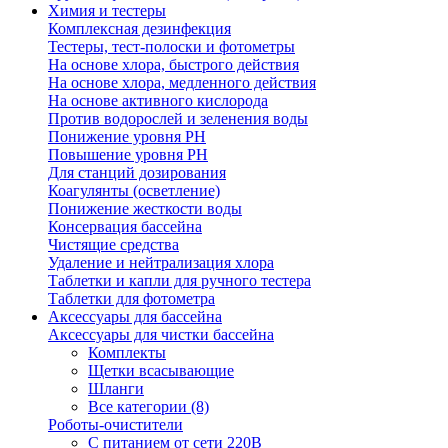
Химия и тестеры
Комплексная дезинфекция
Тестеры, тест-полоски и фотометры
На основе хлора, быстрого действия
На основе хлора, медленного действия
На основе активного кислорода
Против водорослей и зеленения воды
Понижение уровня РН
Повышение уровня РН
Для станций дозирования
Коагулянты (осветление)
Понижение жесткости воды
Консервация бассейна
Чистящие средства
Удаление и нейтрализация хлора
Таблетки и капли для ручного тестера
Таблетки для фотометра
Аксессуары для бассейна
Аксессуары для чистки бассейна
Комплекты
Щетки всасывающие
Шланги
Все категории (8)
Роботы-очистители
С питанием от сети 220В