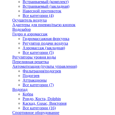
Встраиваемый (комплект)
Встраиваемый (закладная)
Навесной противоток
Все категории (4)
Осушитель воздуха
Адаптеры для пневмо/пьезо кнопок
Водозабор
Гидро и аэромассаж
Гидромассажная форсунка
Регулятор подачи воздуха
Аэромассаж (закладная)
Все категории (5)
Регуляторы уровня воды
Переливная решетка
Автоматизация (пульты управления)
Фильтрация/подогрев
Подогрев
Аттракционы
Все категории (7)
Водопад
Кобра
Рондо, Коста, Dolphin
Каскад, Gusac, Виктория
Все категории (16)
Спортивное оборудование