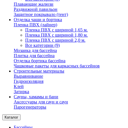
Плавающие жалюзи
Раздвижной павильон
Защитное покрывало (тент)
Отделка чаши и бортика
Пленка ПВХ (лайнер)
Пленка ПВХ с шириной 1,65 м.
Пленка ПВХ с шириной 1,80 м.
Пленка ПВХ с шириной 2,0 м.
Все категории (9)
Мозаика для бассейна
Плитка для бассейна
Отделка бортика бассейна
Чашковые пакеты для каркасных бассейнов
Строительные материалы
Выравнивание
Гидроизоляция
Клей
Затирка
Сауны, хамамы и бани
Аксессуары для саун и саун
Парогенераторы
Каталог
Бассейны