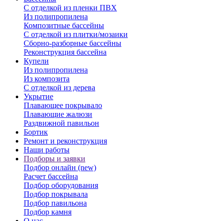
С отделкой из пленки ПВХ
Из полипропилена
Композитные бассейны
С отделкой из плитки/мозаики
Сборно-разборные бассейны
Реконструкция бассейна
Купели
Из полипропилена
Из композита
С отделкой из дерева
Укрытие
Плавающее покрывало
Плавающие жалюзи
Раздвижной павильон
Бортик
Ремонт и реконструкция
Наши работы
Подборы и заявки
Подбор онлайн (new)
Расчет бассейна
Подбор оборудования
Подбор покрывала
Подбор павильона
Подбор камня
О нас