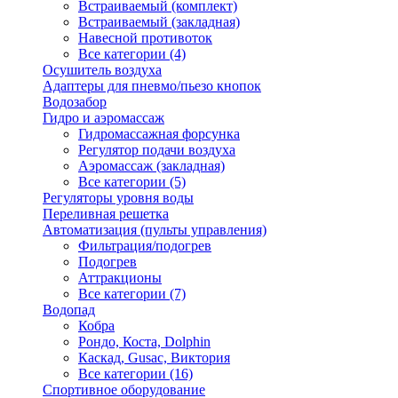
Встраиваемый (комплект)
Встраиваемый (закладная)
Навесной противоток
Все категории (4)
Осушитель воздуха
Адаптеры для пневмо/пьезо кнопок
Водозабор
Гидро и аэромассаж
Гидромассажная форсунка
Регулятор подачи воздуха
Аэромассаж (закладная)
Все категории (5)
Регуляторы уровня воды
Переливная решетка
Автоматизация (пульты управления)
Фильтрация/подогрев
Подогрев
Аттракционы
Все категории (7)
Водопад
Кобра
Рондо, Коста, Dolphin
Каскад, Gusac, Виктория
Все категории (16)
Спортивное оборудование