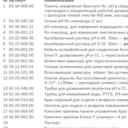
№
Артикул
Наименование
1
03-34-900-60
Панель управления Кристалл Rx, pH в сбо
электродов и управляющий работой дозиру
с фильтром тонкой очистки 400 мкм, расхо
2
03-30-042-20
Гильза pH-Rx-электрода (2 шт.)
3
03-35-801-11
рН-электрод, для измерения водородного 
4
03-35-821-11
Rx-электрод, для измерения окислительно-
5
03-22-006-30
Калибровочный раствор рН-6.86, 30мл —
р
6
03-22-008-30
Калибровочный раствор рН 9.18, 30мл —
р
7
56-00-001-00
Кабель интерфейсный для соединения Кон
8
03-20-002-00
Блок П: дозирование рН и CL, с перистальти
9
03-25-001-00
Шланговая арматура для перистальтическог
10
78-12-002-01
Смазка силиконовая для шланговой армат
11
03-24-101-00
Всасывающая арматура, гибкая, без датчика
12
03-23-003-30
Клапан впрыска быстросъёмный (реагенты 
G 1/2″, L=30мм — расходный элемент стан
13
62-16-046-00
Трубка для дозирования реагентов рН и CL,
14
62-16-068-00
Трубка для измеряемой воды, PTFE, 8/6 мм
15
64-04-014-00
Кран шаровый для подачи и возврата измер
16
03-23-004-00
Ниппель для подачи и возврата измеряемой
17
42-50-004-00
Комплект крепежа панели управления Криста
18
42-50-002-00
Комплект крепежа Блока П (саморез = 4 шт, 
19
Паспорт