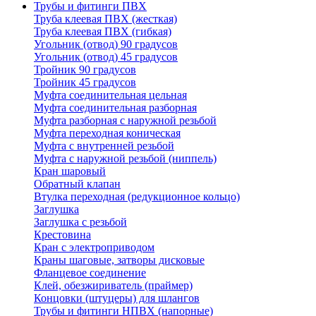
Трубы и фитинги ПВХ
Труба клеевая ПВХ (жесткая)
Труба клеевая ПВХ (гибкая)
Угольник (отвод) 90 градусов
Угольник (отвод) 45 градусов
Тройник 90 градусов
Тройник 45 градусов
Муфта соединительная цельная
Муфта соединительная разборная
Муфта разборная с наружной резьбой
Муфта переходная коническая
Муфта с внутренней резьбой
Муфта с наружной резьбой (ниппель)
Кран шаровый
Обратный клапан
Втулка переходная (редукционное кольцо)
Заглушка
Заглушка с резьбой
Крестовина
Кран с электроприводом
Краны шаговые, затворы дисковые
Фланцевое соединение
Клей, обезжириватель (праймер)
Концовки (штуцеры) для шлангов
Трубы и фитинги НПВХ (напорные)