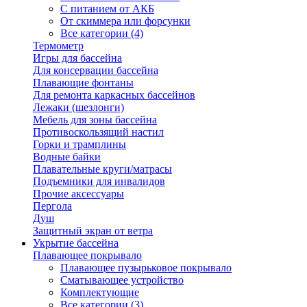
С питанием от АКБ
От скиммера или форсунки
Все категории (4)
Термометр
Игры для бассейна
Для консервации бассейна
Плавающие фонтаны
Для ремонта каркасных бассейнов
Лежаки (шезлонги)
Мебель для зоны бассейна
Противоскользящий настил
Горки и трамплины
Водные байки
Плавательные круги/матрасы
Подъемники для инвалидов
Прочие аксессуары
Пергола
Душ
Защитный экран от ветра
Укрытие бассейна
Плавающее покрывало
Плавающее пузырьковое покрывало
Сматывающее устройство
Комплектующие
Все категории (3)