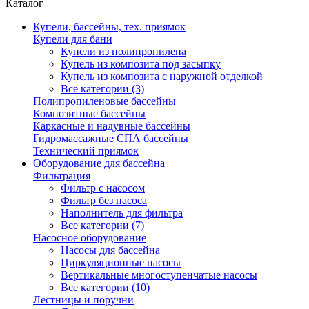
Каталог
Купели, бассейны, тех. приямок
Купели для бани
Купели из полипропилена
Купель из композита под засыпку
Купель из композита с наружной отделкой
Все категории (3)
Полипропиленовые бассейны
Композитные бассейны
Каркасные и надувные бассейны
Гидромассажные СПА бассейны
Технический приямок
Оборудование для бассейна
Фильтрация
Фильтр с насосом
Фильтр без насоса
Наполнитель для фильтра
Все категории (7)
Насосное оборудование
Насосы для бассейна
Циркуляционные насосы
Вертикальные многоступенчатые насосы
Все категории (10)
Лестницы и поручни