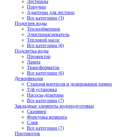
Лестницы
Поручни
Адаптеры для лестниц
Все категории (3)
Подогрев воды
Теплообменник
Электронагреватель
Тепловой насос
Все категории (6)
Подсветка воды
Прожектор
Лампа
Трансформатор
Все категории (6)
Дезинфекция
Станция контроля и дозирования химии
У/ф установка
Насосы-дозаторы
Все категории (7)
Закладные элементы водоподготовки
Скиммер
Форсунка возврата
Слив
Все категории (7)
Противоток