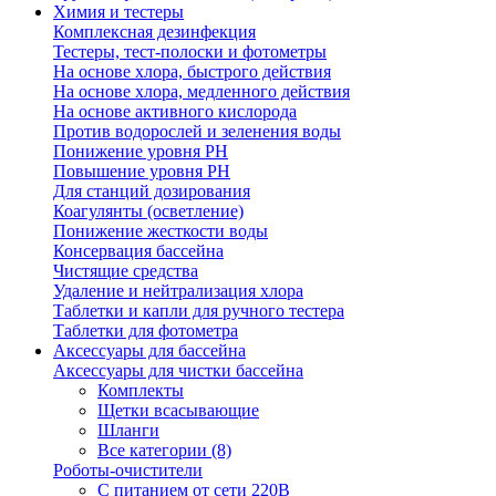
Химия и тестеры
Комплексная дезинфекция
Тестеры, тест-полоски и фотометры
На основе хлора, быстрого действия
На основе хлора, медленного действия
На основе активного кислорода
Против водорослей и зеленения воды
Понижение уровня РН
Повышение уровня РН
Для станций дозирования
Коагулянты (осветление)
Понижение жесткости воды
Консервация бассейна
Чистящие средства
Удаление и нейтрализация хлора
Таблетки и капли для ручного тестера
Таблетки для фотометра
Аксессуары для бассейна
Аксессуары для чистки бассейна
Комплекты
Щетки всасывающие
Шланги
Все категории (8)
Роботы-очистители
С питанием от сети 220В