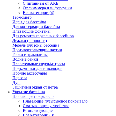
С питанием от АКБ
От скиммера или форсунки
Все категории (4)
Термометр
Игры для бассейна
Для консервации бассейна
Плавающие фонтаны
Для ремонта каркасных бассейнов
Лежаки (шезлонги)
Мебель для зоны бассейна
Противоскользящий настил
Горки и трамплины
Водные байки
Плавательные круги/матрасы
Подъемники для инвалидов
Прочие аксессуары
Пергола
Душ
Защитный экран от ветра
Укрытие бассейна
Плавающее покрывало
Плавающее пузырьковое покрывало
Сматывающее устройство
Комплектующие
Все категории (3)