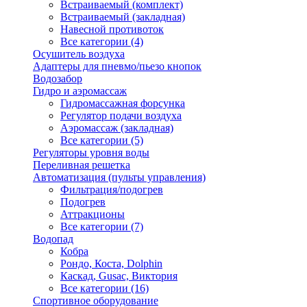
Встраиваемый (комплект)
Встраиваемый (закладная)
Навесной противоток
Все категории (4)
Осушитель воздуха
Адаптеры для пневмо/пьезо кнопок
Водозабор
Гидро и аэромассаж
Гидромассажная форсунка
Регулятор подачи воздуха
Аэромассаж (закладная)
Все категории (5)
Регуляторы уровня воды
Переливная решетка
Автоматизация (пульты управления)
Фильтрация/подогрев
Подогрев
Аттракционы
Все категории (7)
Водопад
Кобра
Рондо, Коста, Dolphin
Каскад, Gusac, Виктория
Все категории (16)
Спортивное оборудование