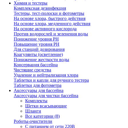
Химия и тестеры
Комплексная дезинфекция
Тестеры, тест-полоски и фотометры
На основе хлора, быстрого действия
На основе хлора, медленного действия
На основе активного кислорода
Против водорослей и зеленения воды
Понижение уровня РН
Повышение уровня РН
Для станций дозирования
Коагулянты (осветление)
Понижение жесткости воды
Консервация бассейна
Чистящие средства
Удаление и нейтрализация хлора
Таблетки и капли для ручного тестера
Таблетки для фотометра
Аксессуары для бассейна
Аксессуары для чистки бассейна
Комплекты
Щетки всасывающие
Шланги
Все категории (8)
Роботы-очистители
С питанием от сети 220В