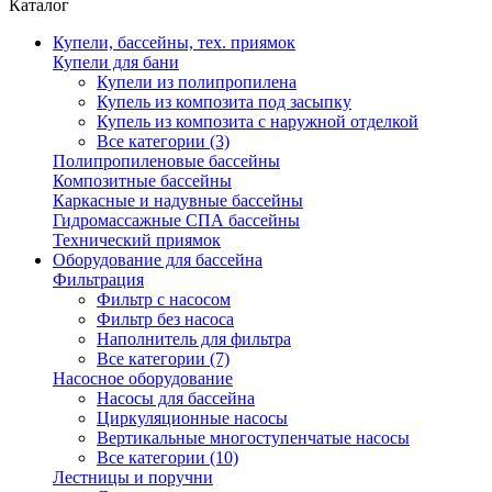
Каталог
Купели, бассейны, тех. приямок
Купели для бани
Купели из полипропилена
Купель из композита под засыпку
Купель из композита с наружной отделкой
Все категории (3)
Полипропиленовые бассейны
Композитные бассейны
Каркасные и надувные бассейны
Гидромассажные СПА бассейны
Технический приямок
Оборудование для бассейна
Фильтрация
Фильтр с насосом
Фильтр без насоса
Наполнитель для фильтра
Все категории (7)
Насосное оборудование
Насосы для бассейна
Циркуляционные насосы
Вертикальные многоступенчатые насосы
Все категории (10)
Лестницы и поручни