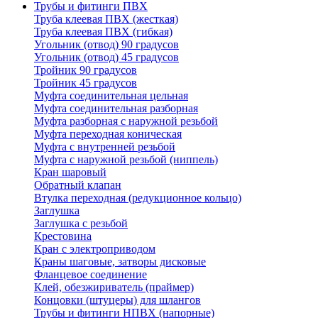
Трубы и фитинги ПВХ
Труба клеевая ПВХ (жесткая)
Труба клеевая ПВХ (гибкая)
Угольник (отвод) 90 градусов
Угольник (отвод) 45 градусов
Тройник 90 градусов
Тройник 45 градусов
Муфта соединительная цельная
Муфта соединительная разборная
Муфта разборная с наружной резьбой
Муфта переходная коническая
Муфта с внутренней резьбой
Муфта с наружной резьбой (ниппель)
Кран шаровый
Обратный клапан
Втулка переходная (редукционное кольцо)
Заглушка
Заглушка с резьбой
Крестовина
Кран с электроприводом
Краны шаговые, затворы дисковые
Фланцевое соединение
Клей, обезжириватель (праймер)
Концовки (штуцеры) для шлангов
Трубы и фитинги НПВХ (напорные)