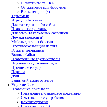
С питанием от АКБ
От скиммера или форсунки
Все категории (4)
Термометр
Игры для бассейна
Для консервации бассейна
Плавающие фонтаны
Для ремонта каркасных бассейнов
Лежаки (шезлонги)
Мебель для зоны бассейна
Противоскользящий настил
Горки и трамплины
Водные байки
Плавательные круги/матрасы
Подъемники для инвалидов
Прочие аксессуары
Пергола
Душ
Защитный экран от ветра
Укрытие бассейна
Плавающее покрывало
Плавающее пузырьковое покрывало
Сматывающее устройство
Комплектующие
Все категории (3)