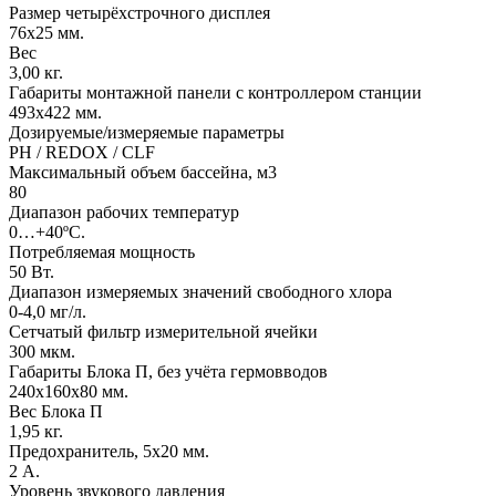
Размер четырёхстрочного дисплея
76х25 мм.
Вес
3,00 кг.
Габариты монтажной панели с контроллером станции
493х422 мм.
Дозируемые/измеряемые параметры
PH / REDOX / CLF
Максимальный объем бассейна, м3
80
Диапазон рабочих температур
0…+40ºС.
Потребляемая мощность
50 Вт.
Диапазон измеряемых значений свободного хлора
0-4,0 мг/л.
Сетчатый фильтр измерительной ячейки
300 мкм.
Габариты Блока П, без учёта гермовводов
240х160х80 мм.
Вес Блока П
1,95 кг.
Предохранитель, 5х20 мм.
2 А.
Уровень звукового давления