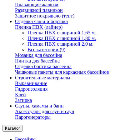
Плавающие жалюзи
Раздвижной павильон
Защитное покрывало (тент)
Отделка чаши и бортика
Пленка ПВХ (лайнер)
Пленка ПВХ с шириной 1,65 м.
Пленка ПВХ с шириной 1,80 м.
Пленка ПВХ с шириной 2,0 м.
Все категории (9)
Мозаика для бассейна
Плитка для бассейна
Отделка бортика бассейна
Чашковые пакеты для каркасных бассейнов
Строительные материалы
Выравнивание
Гидроизоляция
Клей
Затирка
Сауны, хамамы и бани
Аксессуары для саун и саун
Парогенераторы
Каталог
Бассейны