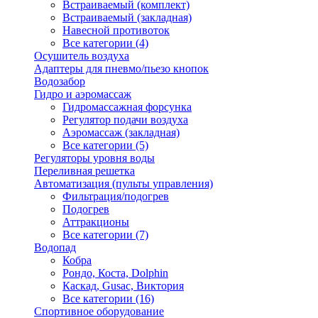
Встраиваемый (комплект)
Встраиваемый (закладная)
Навесной противоток
Все категории (4)
Осушитель воздуха
Адаптеры для пневмо/пьезо кнопок
Водозабор
Гидро и аэромассаж
Гидромассажная форсунка
Регулятор подачи воздуха
Аэромассаж (закладная)
Все категории (5)
Регуляторы уровня воды
Переливная решетка
Автоматизация (пульты управления)
Фильтрация/подогрев
Подогрев
Аттракционы
Все категории (7)
Водопад
Кобра
Рондо, Коста, Dolphin
Каскад, Gusac, Виктория
Все категории (16)
Спортивное оборудование