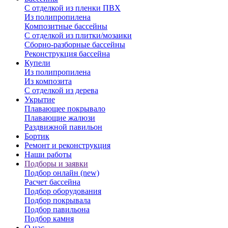
С отделкой из пленки ПВХ
Из полипропилена
Композитные бассейны
С отделкой из плитки/мозаики
Сборно-разборные бассейны
Реконструкция бассейна
Купели
Из полипропилена
Из композита
С отделкой из дерева
Укрытие
Плавающее покрывало
Плавающие жалюзи
Раздвижной павильон
Бортик
Ремонт и реконструкция
Наши работы
Подборы и заявки
Подбор онлайн (new)
Расчет бассейна
Подбор оборудования
Подбор покрывала
Подбор павильона
Подбор камня
О нас