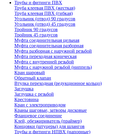
Трубы и фитинги ПВХ
Труба клеевая ПВХ (жесткая)
Труба клеевая ПВХ (гибкая)
Угольник (отвод) 90 градусов
Угольник (отвод) 45 градусов
Тройник 90 градусов
Тройник 45 градусов
Муфта соединительная цельная
Муфта соединительная разборная
Муфта разборная с наружной резьбой
Муфта переходная коническая
Муфта с внутренней резьбой
Муфта с наружной резьбой (ниппель)
Кран шаровый
Обратный клапан
Втулка переходная (редукционное кольцо)
Заглушка
Заглушка с резьбой
Крестовина
Кран с электроприводом
Краны шаговые, затворы дисковые
Фланцевое соединение
Клей, обезжириватель (праймер)
Концовки (штуцеры) для шлангов
Трубы и фитинги НПВХ (напорные)