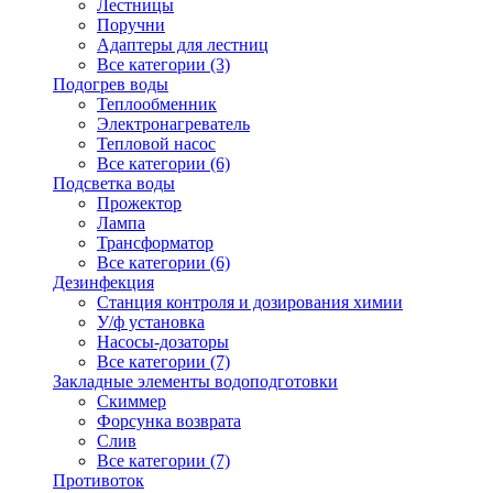
Лестницы
Поручни
Адаптеры для лестниц
Все категории (3)
Подогрев воды
Теплообменник
Электронагреватель
Тепловой насос
Все категории (6)
Подсветка воды
Прожектор
Лампа
Трансформатор
Все категории (6)
Дезинфекция
Станция контроля и дозирования химии
У/ф установка
Насосы-дозаторы
Все категории (7)
Закладные элементы водоподготовки
Скиммер
Форсунка возврата
Слив
Все категории (7)
Противоток