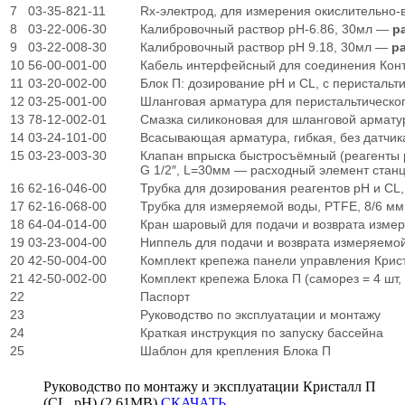
7
03-35-821-11
Rx-электрод, для измерения окислительно-
8
03-22-006-30
Калибровочный раствор рН-6.86, 30мл —
р
9
03-22-008-30
Калибровочный раствор рН 9.18, 30мл —
р
10
56-00-001-00
Кабель интерфейсный для соединения Кон
11
03-20-002-00
Блок П: дозирование рН и CL, с перистальти
12
03-25-001-00
Шланговая арматура для перистальтическог
13
78-12-002-01
Смазка силиконовая для шланговой армат
14
03-24-101-00
Всасывающая арматура, гибкая, без датчика
15
03-23-003-30
Клапан впрыска быстросъёмный (реагенты 
G 1/2″, L=30мм — расходный элемент стан
16
62-16-046-00
Трубка для дозирования реагентов рН и CL,
17
62-16-068-00
Трубка для измеряемой воды, PTFE, 8/6 мм
18
64-04-014-00
Кран шаровый для подачи и возврата измер
19
03-23-004-00
Ниппель для подачи и возврата измеряемой
20
42-50-004-00
Комплект крепежа панели управления Криста
21
42-50-002-00
Комплект крепежа Блока П (саморез = 4 шт, 
22
Паспорт
23
Руководство по эксплуатации и монтажу
24
Краткая инструкция по запуску бассейна
25
Шаблон для крепления Блока П
Руководство по монтажу и эксплуатации Кристалл П
(CL, pH) (2.61MB)
СКАЧАТЬ