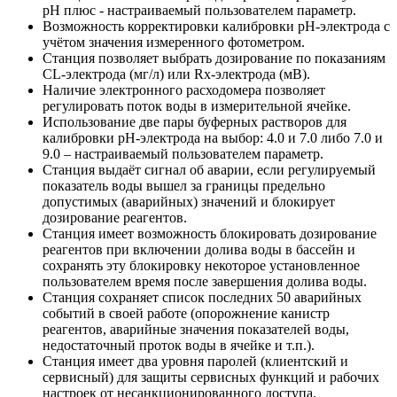
рН плюс - настраиваемый пользователем параметр.
Возможность корректировки калибровки рН-электрода с
учётом значения измеренного фотометром.
Станция позволяет выбрать дозирование по показаниям
CL-электрода (мг/л) или Rx-электрода (мВ).
Наличие электронного расходомера позволяет
регулировать поток воды в измерительной ячейке.
Использование две пары буферных растворов для
калибровки рН-электрода на выбор: 4.0 и 7.0 либо 7.0 и
9.0 – настраиваемый пользователем параметр.
Станция выдаёт сигнал об аварии, если регулируемый
показатель воды вышел за границы предельно
допустимых (аварийных) значений и блокирует
дозирование реагентов.
Станция имеет возможность блокировать дозирование
реагентов при включении долива воды в бассейн и
сохранять эту блокировку некоторое установленное
пользователем время после завершения долива воды.
Станция сохраняет список последних 50 аварийных
событий в своей работе (опорожнение канистр
реагентов, аварийные значения показателей воды,
недостаточный проток воды в ячейке и т.п.).
Станция имеет два уровня паролей (клиентский и
сервисный) для защиты сервисных функций и рабочих
настроек от несанкционированного доступа.