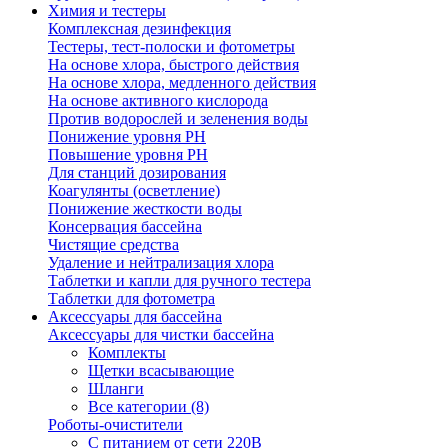
Химия и тестеры
Комплексная дезинфекция
Тестеры, тест-полоски и фотометры
На основе хлора, быстрого действия
На основе хлора, медленного действия
На основе активного кислорода
Против водорослей и зеленения воды
Понижение уровня РН
Повышение уровня РН
Для станций дозирования
Коагулянты (осветление)
Понижение жесткости воды
Консервация бассейна
Чистящие средства
Удаление и нейтрализация хлора
Таблетки и капли для ручного тестера
Таблетки для фотометра
Аксессуары для бассейна
Аксессуары для чистки бассейна
Комплекты
Щетки всасывающие
Шланги
Все категории (8)
Роботы-очистители
С питанием от сети 220В