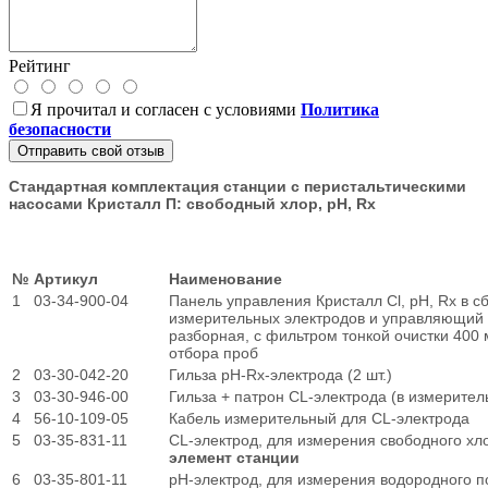
Рейтинг
Я прочитал и согласен с условиями
Политика
безопасности
Отправить свой отзыв
Стандартная комплектация станции с перистальтическими
насосами Кристалл П: свободный хлор, рН, Rx
№
Артикул
Наименование
1
03-34-900-04
Панель управления Кристалл Cl, pH, Rx в 
измерительных электродов и управляющий 
разборная, с фильтром тонкой очистки 400
отбора проб
2
03-30-042-20
Гильза pH-Rx-электрода (2 шт.)
3
03-30-946-00
Гильза + патрон CL-электрода (в измерител
4
56-10-109-05
Кабель измерительный для CL-электрода
5
03-35-831-11
CL-электрод, для измерения свободного х
элемент станции
6
03-35-801-11
рН-электрод, для измерения водородного 