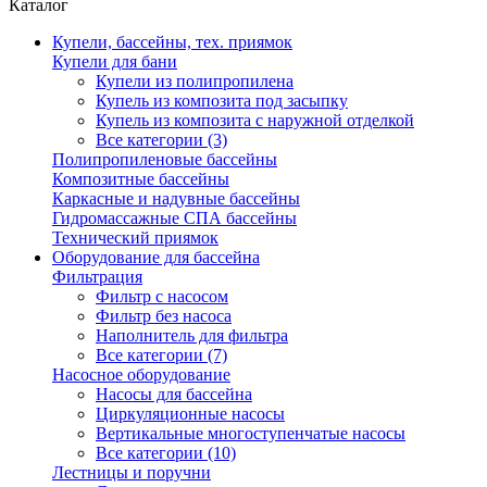
Каталог
Купели, бассейны, тех. приямок
Купели для бани
Купели из полипропилена
Купель из композита под засыпку
Купель из композита с наружной отделкой
Все категории (3)
Полипропиленовые бассейны
Композитные бассейны
Каркасные и надувные бассейны
Гидромассажные СПА бассейны
Технический приямок
Оборудование для бассейна
Фильтрация
Фильтр с насосом
Фильтр без насоса
Наполнитель для фильтра
Все категории (7)
Насосное оборудование
Насосы для бассейна
Циркуляционные насосы
Вертикальные многоступенчатые насосы
Все категории (10)
Лестницы и поручни