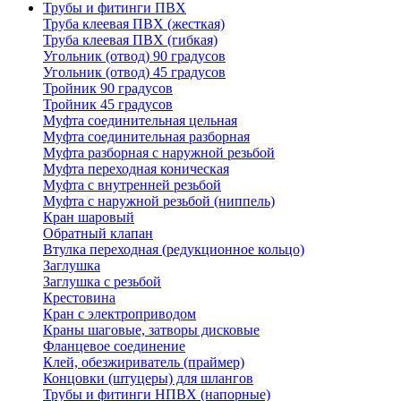
Трубы и фитинги ПВХ
Труба клеевая ПВХ (жесткая)
Труба клеевая ПВХ (гибкая)
Угольник (отвод) 90 градусов
Угольник (отвод) 45 градусов
Тройник 90 градусов
Тройник 45 градусов
Муфта соединительная цельная
Муфта соединительная разборная
Муфта разборная с наружной резьбой
Муфта переходная коническая
Муфта с внутренней резьбой
Муфта с наружной резьбой (ниппель)
Кран шаровый
Обратный клапан
Втулка переходная (редукционное кольцо)
Заглушка
Заглушка с резьбой
Крестовина
Кран с электроприводом
Краны шаговые, затворы дисковые
Фланцевое соединение
Клей, обезжириватель (праймер)
Концовки (штуцеры) для шлангов
Трубы и фитинги НПВХ (напорные)