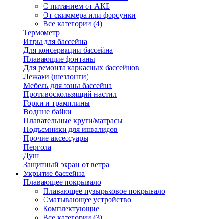
С питанием от АКБ
От скиммера или форсунки
Все категории (4)
Термометр
Игры для бассейна
Для консервации бассейна
Плавающие фонтаны
Для ремонта каркасных бассейнов
Лежаки (шезлонги)
Мебель для зоны бассейна
Противоскользящий настил
Горки и трамплины
Водные байки
Плавательные круги/матрасы
Подъемники для инвалидов
Прочие аксессуары
Пергола
Душ
Защитный экран от ветра
Укрытие бассейна
Плавающее покрывало
Плавающее пузырьковое покрывало
Сматывающее устройство
Комплектующие
Все категории (3)