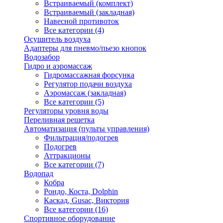
Встраиваемый (комплект)
Встраиваемый (закладная)
Навесной противоток
Все категории (4)
Осушитель воздуха
Адаптеры для пневмо/пьезо кнопок
Водозабор
Гидро и аэромассаж
Гидромассажная форсунка
Регулятор подачи воздуха
Аэромассаж (закладная)
Все категории (5)
Регуляторы уровня воды
Переливная решетка
Автоматизация (пульты управления)
Фильтрация/подогрев
Подогрев
Аттракционы
Все категории (7)
Водопад
Кобра
Рондо, Коста, Dolphin
Каскад, Gusac, Виктория
Все категории (16)
Спортивное оборудование