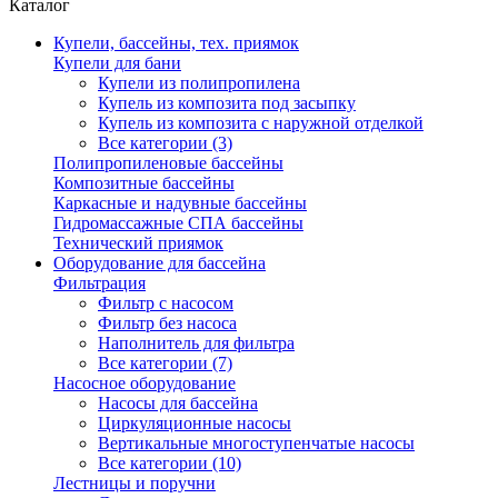
Каталог
Купели, бассейны, тех. приямок
Купели для бани
Купели из полипропилена
Купель из композита под засыпку
Купель из композита с наружной отделкой
Все категории (3)
Полипропиленовые бассейны
Композитные бассейны
Каркасные и надувные бассейны
Гидромассажные СПА бассейны
Технический приямок
Оборудование для бассейна
Фильтрация
Фильтр с насосом
Фильтр без насоса
Наполнитель для фильтра
Все категории (7)
Насосное оборудование
Насосы для бассейна
Циркуляционные насосы
Вертикальные многоступенчатые насосы
Все категории (10)
Лестницы и поручни