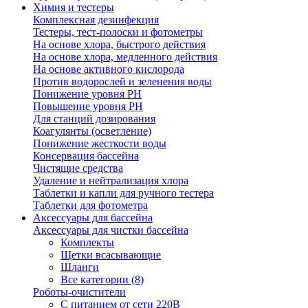
Химия и тестеры
Комплексная дезинфекция
Тестеры, тест-полоски и фотометры
На основе хлора, быстрого действия
На основе хлора, медленного действия
На основе активного кислорода
Против водорослей и зеленения воды
Понижение уровня РН
Повышение уровня РН
Для станций дозирования
Коагулянты (осветление)
Понижение жесткости воды
Консервация бассейна
Чистящие средства
Удаление и нейтрализация хлора
Таблетки и капли для ручного тестера
Таблетки для фотометра
Аксессуары для бассейна
Аксессуары для чистки бассейна
Комплекты
Щетки всасывающие
Шланги
Все категории (8)
Роботы-очистители
С питанием от сети 220В