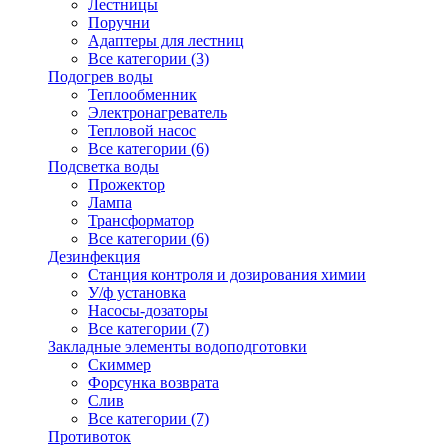
Лестницы
Поручни
Адаптеры для лестниц
Все категории (3)
Подогрев воды
Теплообменник
Электронагреватель
Тепловой насос
Все категории (6)
Подсветка воды
Прожектор
Лампа
Трансформатор
Все категории (6)
Дезинфекция
Станция контроля и дозирования химии
У/ф установка
Насосы-дозаторы
Все категории (7)
Закладные элементы водоподготовки
Скиммер
Форсунка возврата
Слив
Все категории (7)
Противоток