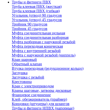
Трубы и фитинги ПВХ
Труба клеевая ПВХ (жесткая)
Труба клеевая ПВХ (гибкая)
Угольник (отвод) 90 градусов
Угольник (отвод) 45 градусов
Тройник 90 градусов
Тройник 45 градусов
Муфта соединительная цельная
Муфта соединительная разборная
Муфта разборная с наружной резьбой
Муфта переходная коническая
Муфта с внутренней резьбой
Муфта с наружной резьбой (ниппель)
Кран шаровый
Обратный клапан
Втулка переходная (редукционное кольцо)
Заглушка
Заглушка с резьбой
Крестовина
Кран с электроприводом
Краны шаговые, затворы дисковые
Фланцевое соединение
Клей, обезжириватель (праймер)
Концовки (штуцеры) для шлангов
Трубы и фитинги НПВХ (напорные)