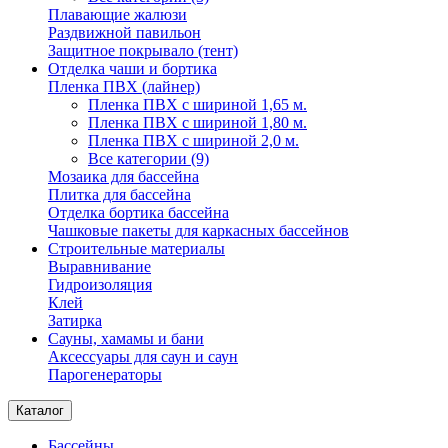
Плавающие жалюзи
Раздвижной павильон
Защитное покрывало (тент)
Отделка чаши и бортика
Пленка ПВХ (лайнер)
Пленка ПВХ с шириной 1,65 м.
Пленка ПВХ с шириной 1,80 м.
Пленка ПВХ с шириной 2,0 м.
Все категории (9)
Мозаика для бассейна
Плитка для бассейна
Отделка бортика бассейна
Чашковые пакеты для каркасных бассейнов
Строительные материалы
Выравнивание
Гидроизоляция
Клей
Затирка
Сауны, хамамы и бани
Аксессуары для саун и саун
Парогенераторы
Каталог
Бассейны