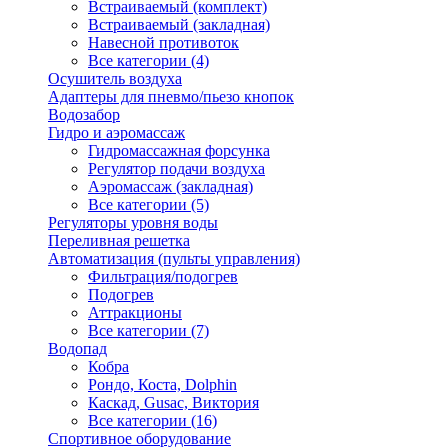
Встраиваемый (комплект)
Встраиваемый (закладная)
Навесной противоток
Все категории (4)
Осушитель воздуха
Адаптеры для пневмо/пьезо кнопок
Водозабор
Гидро и аэромассаж
Гидромассажная форсунка
Регулятор подачи воздуха
Аэромассаж (закладная)
Все категории (5)
Регуляторы уровня воды
Переливная решетка
Автоматизация (пульты управления)
Фильтрация/подогрев
Подогрев
Аттракционы
Все категории (7)
Водопад
Кобра
Рондо, Коста, Dolphin
Каскад, Gusac, Виктория
Все категории (16)
Спортивное оборудование