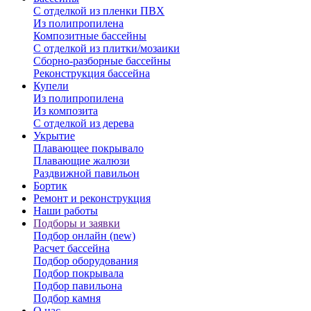
С отделкой из пленки ПВХ
Из полипропилена
Композитные бассейны
С отделкой из плитки/мозаики
Сборно-разборные бассейны
Реконструкция бассейна
Купели
Из полипропилена
Из композита
С отделкой из дерева
Укрытие
Плавающее покрывало
Плавающие жалюзи
Раздвижной павильон
Бортик
Ремонт и реконструкция
Наши работы
Подборы и заявки
Подбор онлайн (new)
Расчет бассейна
Подбор оборудования
Подбор покрывала
Подбор павильона
Подбор камня
О нас