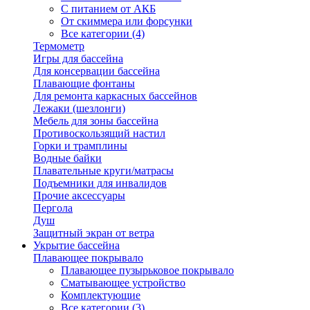
С питанием от АКБ
От скиммера или форсунки
Все категории (4)
Термометр
Игры для бассейна
Для консервации бассейна
Плавающие фонтаны
Для ремонта каркасных бассейнов
Лежаки (шезлонги)
Мебель для зоны бассейна
Противоскользящий настил
Горки и трамплины
Водные байки
Плавательные круги/матрасы
Подъемники для инвалидов
Прочие аксессуары
Пергола
Душ
Защитный экран от ветра
Укрытие бассейна
Плавающее покрывало
Плавающее пузырьковое покрывало
Сматывающее устройство
Комплектующие
Все категории (3)