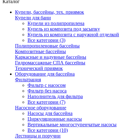
Каталог
Купели, бассейны, тех. приямок
Купели для бани
Купели из полипропилена
Купель из композита под засыпку
Купель из композита с наружной отделкой
Все категории (3)
Полипропиленовые бассейны
Композитные бассейны
Каркасные и надувные бассейны
Гидромассажные СПА бассейны
Технический приямок
Оборудование для бассейна
Фильтрация
Фильтр с насосом
Фильтр без насоса
Наполнитель для фильтра
Все категории (7)
Насосное оборудование
Насосы для бассейна
Циркуляционные насосы
Вертикальные многоступенчатые насосы
Все категории (10)
Лестницы и поручни