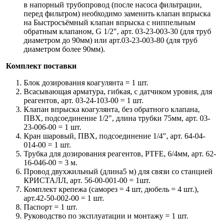
в напорный трубопровод (после насоса фильтрации,
перед фильтром) необходимо заменить клапан впрыска
на Быстросъёмный клапан впрыска с ниппельным
обратным клапаном, G 1/2", арт. 03-23-003-30 (для труб
диаметром до 90мм) или арт.03-23-003-80 (для труб
диаметром более 90мм).
Комплект поставки
Блок дозирования коагулянта = 1 шт.
Всасывающая арматура, гибкая, с датчиком уровня, для
реагентов, арт. 03-24-103-00 = 1 шт.
Клапан впрыска коагулянта, без обратного клапана,
ПВХ, подсоединение 1/2", длина трубки 75мм, арт. 03-
23-006-00 = 1 шт.
Кран шаровый, ПВХ, подсоединение 1/4", арт. 64-04-
014-00 = 1 шт.
Трубка для дозирования реагентов, PTFE, 6/4мм, арт. 62-
16-046-00 = 3 м.
Провод двухжильный (длина5 м) для связи со станцией
КРИСТАЛЛ, арт. 56-00-001-00 = 1шт.
Комплект крепежа (саморез = 4 шт, дюбель = 4 шт.),
арт.42-50-002-00 = 1 шт.
Паспорт = 1 шт.
Руководство по эксплуатации и монтажу = 1 шт.