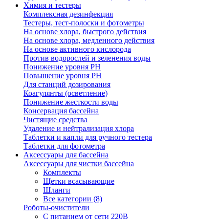
Химия и тестеры
Комплексная дезинфекция
Тестеры, тест-полоски и фотометры
На основе хлора, быстрого действия
На основе хлора, медленного действия
На основе активного кислорода
Против водорослей и зеленения воды
Понижение уровня РН
Повышение уровня РН
Для станций дозирования
Коагулянты (осветление)
Понижение жесткости воды
Консервация бассейна
Чистящие средства
Удаление и нейтрализация хлора
Таблетки и капли для ручного тестера
Таблетки для фотометра
Аксессуары для бассейна
Аксессуары для чистки бассейна
Комплекты
Щетки всасывающие
Шланги
Все категории (8)
Роботы-очистители
С питанием от сети 220В