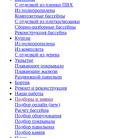
С отделкой из пленки ПВХ
Из полипропилена
Композитные бассейны
С отделкой из плитки/мозаики
Сборно-разборные бассейны
Реконструкция бассейна
Купели
Из полипропилена
Из композита
С отделкой из дерева
Укрытие
Плавающее покрывало
Плавающие жалюзи
Раздвижной павильон
Бортик
Ремонт и реконструкция
Наши работы
Подборы и заявки
Подбор онлайн (new)
Расчет бассейна
Подбор оборудования
Подбор покрывала
Подбор павильона
Подбор камня
О нас