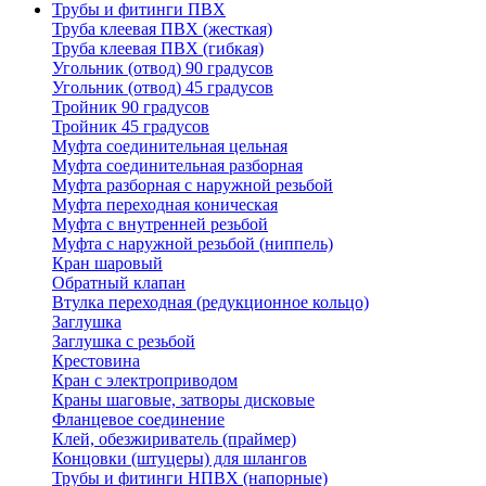
Трубы и фитинги ПВХ
Труба клеевая ПВХ (жесткая)
Труба клеевая ПВХ (гибкая)
Угольник (отвод) 90 градусов
Угольник (отвод) 45 градусов
Тройник 90 градусов
Тройник 45 градусов
Муфта соединительная цельная
Муфта соединительная разборная
Муфта разборная с наружной резьбой
Муфта переходная коническая
Муфта с внутренней резьбой
Муфта с наружной резьбой (ниппель)
Кран шаровый
Обратный клапан
Втулка переходная (редукционное кольцо)
Заглушка
Заглушка с резьбой
Крестовина
Кран с электроприводом
Краны шаговые, затворы дисковые
Фланцевое соединение
Клей, обезжириватель (праймер)
Концовки (штуцеры) для шлангов
Трубы и фитинги НПВХ (напорные)