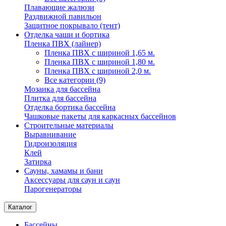
Плавающие жалюзи
Раздвижной павильон
Защитное покрывало (тент)
Отделка чаши и бортика
Пленка ПВХ (лайнер)
Пленка ПВХ с шириной 1,65 м.
Пленка ПВХ с шириной 1,80 м.
Пленка ПВХ с шириной 2,0 м.
Все категории (9)
Мозаика для бассейна
Плитка для бассейна
Отделка бортика бассейна
Чашковые пакеты для каркасных бассейнов
Строительные материалы
Выравнивание
Гидроизоляция
Клей
Затирка
Сауны, хамамы и бани
Аксессуары для саун и саун
Парогенераторы
Каталог
Бассейны