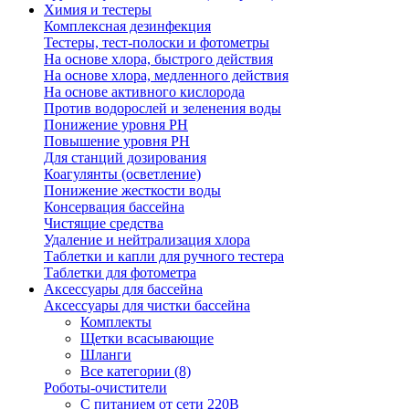
Химия и тестеры
Комплексная дезинфекция
Тестеры, тест-полоски и фотометры
На основе хлора, быстрого действия
На основе хлора, медленного действия
На основе активного кислорода
Против водорослей и зеленения воды
Понижение уровня РН
Повышение уровня РН
Для станций дозирования
Коагулянты (осветление)
Понижение жесткости воды
Консервация бассейна
Чистящие средства
Удаление и нейтрализация хлора
Таблетки и капли для ручного тестера
Таблетки для фотометра
Аксессуары для бассейна
Аксессуары для чистки бассейна
Комплекты
Щетки всасывающие
Шланги
Все категории (8)
Роботы-очистители
С питанием от сети 220В