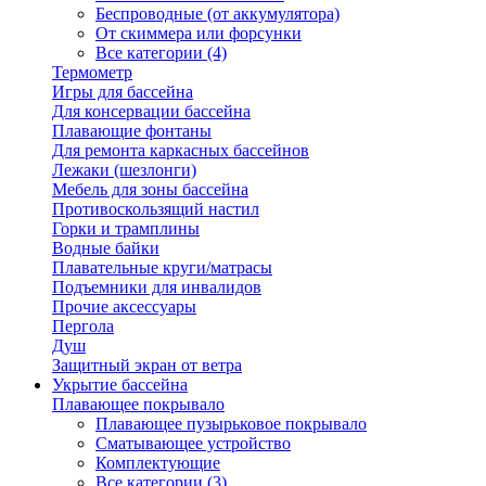
Беспроводные (от аккумулятора)
От скиммера или форсунки
Все категории (4)
Термометр
Игры для бассейна
Для консервации бассейна
Плавающие фонтаны
Для ремонта каркасных бассейнов
Лежаки (шезлонги)
Мебель для зоны бассейна
Противоскользящий настил
Горки и трамплины
Водные байки
Плавательные круги/матрасы
Подъемники для инвалидов
Прочие аксессуары
Пергола
Душ
Защитный экран от ветра
Укрытие бассейна
Плавающее покрывало
Плавающее пузырьковое покрывало
Сматывающее устройство
Комплектующие
Все категории (3)