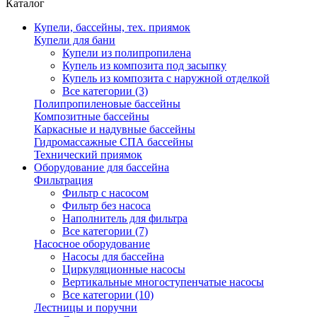
Каталог
Купели, бассейны, тех. приямок
Купели для бани
Купели из полипропилена
Купель из композита под засыпку
Купель из композита с наружной отделкой
Все категории (3)
Полипропиленовые бассейны
Композитные бассейны
Каркасные и надувные бассейны
Гидромассажные СПА бассейны
Технический приямок
Оборудование для бассейна
Фильтрация
Фильтр с насосом
Фильтр без насоса
Наполнитель для фильтра
Все категории (7)
Насосное оборудование
Насосы для бассейна
Циркуляционные насосы
Вертикальные многоступенчатые насосы
Все категории (10)
Лестницы и поручни