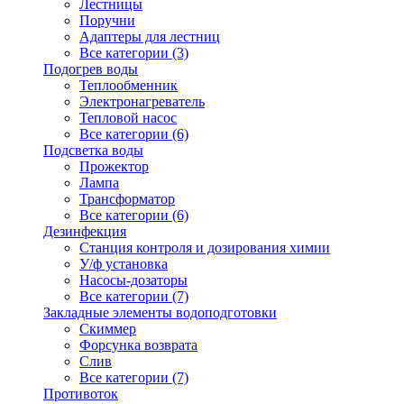
Лестницы
Поручни
Адаптеры для лестниц
Все категории (3)
Подогрев воды
Теплообменник
Электронагреватель
Тепловой насос
Все категории (6)
Подсветка воды
Прожектор
Лампа
Трансформатор
Все категории (6)
Дезинфекция
Станция контроля и дозирования химии
У/ф установка
Насосы-дозаторы
Все категории (7)
Закладные элементы водоподготовки
Скиммер
Форсунка возврата
Слив
Все категории (7)
Противоток