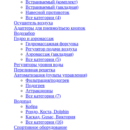
Встраиваемый (комплект)
Встраиваемый (закладная)
Навесной противоток
Все категории (4)
Осушитель воздуха
Адаптеры для пневмо/пьезо кнопок
Водозабор
Гидро и аэромассаж
Гидромассажная форсунка
Регулятор подачи воздуха
Аэромассаж (закладная)
Все категории (5)
Регуляторы уровня воды
Переливная решетка
Автоматизация (пульты управления)
Фильтрация/подогрев
Подогрев
Аттракционы
Все категории (7)
Водопад
Кобра
Рондо, Коста, Dolphin
Каскад, Gusac, Виктория
Все категории (16)
Спортивное оборудование