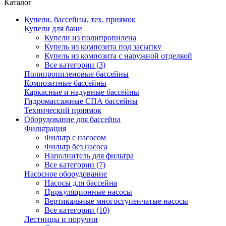
Каталог
Купели, бассейны, тех. приямок
Купели для бани
Купели из полипропилена
Купель из композита под засыпку
Купель из композита с наружной отделкой
Все категории (3)
Полипропиленовые бассейны
Композитные бассейны
Каркасные и надувные бассейны
Гидромассажные СПА бассейны
Технический приямок
Оборудование для бассейна
Фильтрация
Фильтр с насосом
Фильтр без насоса
Наполнитель для фильтра
Все категории (7)
Насосное оборудование
Насосы для бассейна
Циркуляционные насосы
Вертикальные многоступенчатые насосы
Все категории (10)
Лестницы и поручни