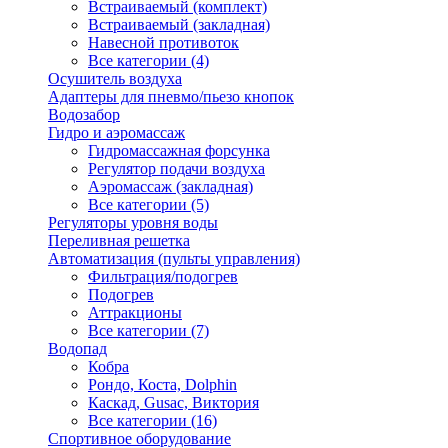
Встраиваемый (комплект)
Встраиваемый (закладная)
Навесной противоток
Все категории (4)
Осушитель воздуха
Адаптеры для пневмо/пьезо кнопок
Водозабор
Гидро и аэромассаж
Гидромассажная форсунка
Регулятор подачи воздуха
Аэромассаж (закладная)
Все категории (5)
Регуляторы уровня воды
Переливная решетка
Автоматизация (пульты управления)
Фильтрация/подогрев
Подогрев
Аттракционы
Все категории (7)
Водопад
Кобра
Рондо, Коста, Dolphin
Каскад, Gusac, Виктория
Все категории (16)
Спортивное оборудование