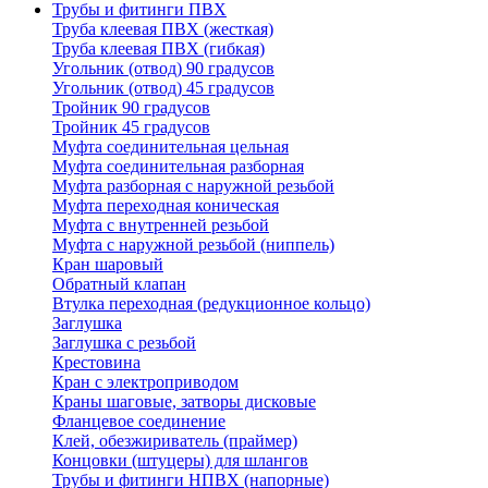
Трубы и фитинги ПВХ
Труба клеевая ПВХ (жесткая)
Труба клеевая ПВХ (гибкая)
Угольник (отвод) 90 градусов
Угольник (отвод) 45 градусов
Тройник 90 градусов
Тройник 45 градусов
Муфта соединительная цельная
Муфта соединительная разборная
Муфта разборная с наружной резьбой
Муфта переходная коническая
Муфта с внутренней резьбой
Муфта с наружной резьбой (ниппель)
Кран шаровый
Обратный клапан
Втулка переходная (редукционное кольцо)
Заглушка
Заглушка с резьбой
Крестовина
Кран с электроприводом
Краны шаговые, затворы дисковые
Фланцевое соединение
Клей, обезжириватель (праймер)
Концовки (штуцеры) для шлангов
Трубы и фитинги НПВХ (напорные)