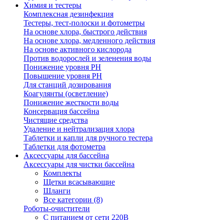
Химия и тестеры
Комплексная дезинфекция
Тестеры, тест-полоски и фотометры
На основе хлора, быстрого действия
На основе хлора, медленного действия
На основе активного кислорода
Против водорослей и зеленения воды
Понижение уровня РН
Повышение уровня РН
Для станций дозирования
Коагулянты (осветление)
Понижение жесткости воды
Консервация бассейна
Чистящие средства
Удаление и нейтрализация хлора
Таблетки и капли для ручного тестера
Таблетки для фотометра
Аксессуары для бассейна
Аксессуары для чистки бассейна
Комплекты
Щетки всасывающие
Шланги
Все категории (8)
Роботы-очистители
С питанием от сети 220В