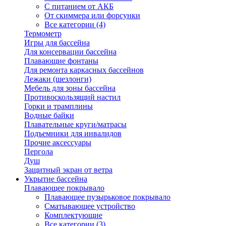
С питанием от АКБ
От скиммера или форсунки
Все категории (4)
Термометр
Игры для бассейна
Для консервации бассейна
Плавающие фонтаны
Для ремонта каркасных бассейнов
Лежаки (шезлонги)
Мебель для зоны бассейна
Противоскользящий настил
Горки и трамплины
Водные байки
Плавательные круги/матрасы
Подъемники для инвалидов
Прочие аксессуары
Пергола
Душ
Защитный экран от ветра
Укрытие бассейна
Плавающее покрывало
Плавающее пузырьковое покрывало
Сматывающее устройство
Комплектующие
Все категории (3)