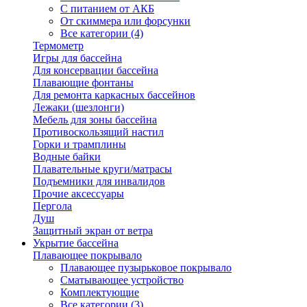
С питанием от АКБ
От скиммера или форсунки
Все категории (4)
Термометр
Игры для бассейна
Для консервации бассейна
Плавающие фонтаны
Для ремонта каркасных бассейнов
Лежаки (шезлонги)
Мебель для зоны бассейна
Противоскользящий настил
Горки и трамплины
Водные байки
Плавательные круги/матрасы
Подъемники для инвалидов
Прочие аксессуары
Пергола
Душ
Защитный экран от ветра
Укрытие бассейна
Плавающее покрывало
Плавающее пузырьковое покрывало
Сматывающее устройство
Комплектующие
Все категории (3)