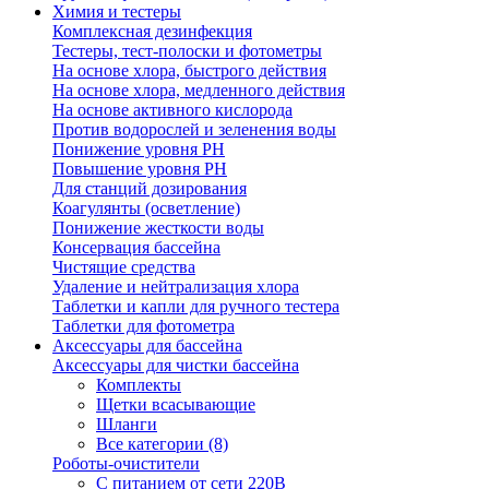
Химия и тестеры
Комплексная дезинфекция
Тестеры, тест-полоски и фотометры
На основе хлора, быстрого действия
На основе хлора, медленного действия
На основе активного кислорода
Против водорослей и зеленения воды
Понижение уровня РН
Повышение уровня РН
Для станций дозирования
Коагулянты (осветление)
Понижение жесткости воды
Консервация бассейна
Чистящие средства
Удаление и нейтрализация хлора
Таблетки и капли для ручного тестера
Таблетки для фотометра
Аксессуары для бассейна
Аксессуары для чистки бассейна
Комплекты
Щетки всасывающие
Шланги
Все категории (8)
Роботы-очистители
С питанием от сети 220В