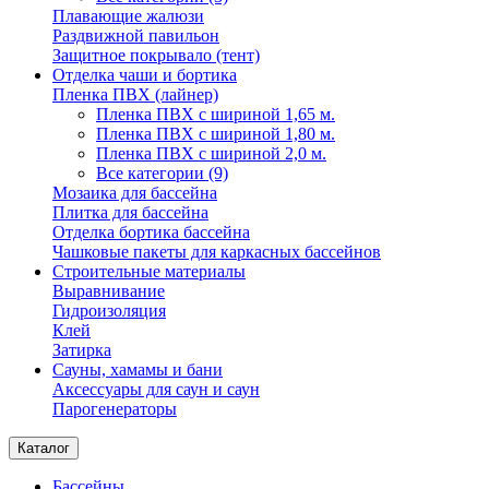
Плавающие жалюзи
Раздвижной павильон
Защитное покрывало (тент)
Отделка чаши и бортика
Пленка ПВХ (лайнер)
Пленка ПВХ с шириной 1,65 м.
Пленка ПВХ с шириной 1,80 м.
Пленка ПВХ с шириной 2,0 м.
Все категории (9)
Мозаика для бассейна
Плитка для бассейна
Отделка бортика бассейна
Чашковые пакеты для каркасных бассейнов
Строительные материалы
Выравнивание
Гидроизоляция
Клей
Затирка
Сауны, хамамы и бани
Аксессуары для саун и саун
Парогенераторы
Каталог
Бассейны