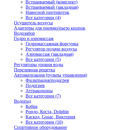
Встраиваемый (комплект)
Встраиваемый (закладная)
Навесной противоток
Все категории (4)
Осушитель воздуха
Адаптеры для пневмо/пьезо кнопок
Водозабор
Гидро и аэромассаж
Гидромассажная форсунка
Регулятор подачи воздуха
Аэромассаж (закладная)
Все категории (5)
Регуляторы уровня воды
Переливная решетка
Автоматизация (пульты управления)
Фильтрация/подогрев
Подогрев
Аттракционы
Все категории (7)
Водопад
Кобра
Рондо, Коста, Dolphin
Каскад, Gusac, Виктория
Все категории (16)
Спортивное оборудование