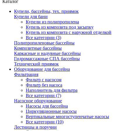
Каталог
Купели, бассейны, тех. приямок
Купели для бани
Купели из полипропилена
Купель из композита под засыпку
Купель из композита с наружной отделкой
Все категории (3)
Полипропиленовые бассейны
Композитные бассейны
Каркасные и надувные бассейны
Гидромассажные СПА бассейны
Технический приямок
Оборудование для бассейна
Фильтрация
Фильтр с насосом
Фильтр без насоса
Наполнитель для фильтра
Все категории (7)
Насосное оборудование
Насосы для бассейна
Циркуляционные насосы
Вертикальные многоступенчатые насосы
Все категории (10)
Лестницы и поручни