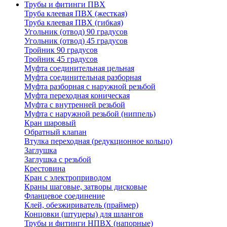
Трубы и фитинги ПВХ
Труба клеевая ПВХ (жесткая)
Труба клеевая ПВХ (гибкая)
Угольник (отвод) 90 градусов
Угольник (отвод) 45 градусов
Тройник 90 градусов
Тройник 45 градусов
Муфта соединительная цельная
Муфта соединительная разборная
Муфта разборная с наружной резьбой
Муфта переходная коническая
Муфта с внутренней резьбой
Муфта с наружной резьбой (ниппель)
Кран шаровый
Обратный клапан
Втулка переходная (редукционное кольцо)
Заглушка
Заглушка с резьбой
Крестовина
Кран с электроприводом
Краны шаговые, затворы дисковые
Фланцевое соединение
Клей, обезжириватель (праймер)
Концовки (штуцеры) для шлангов
Трубы и фитинги НПВХ (напорные)