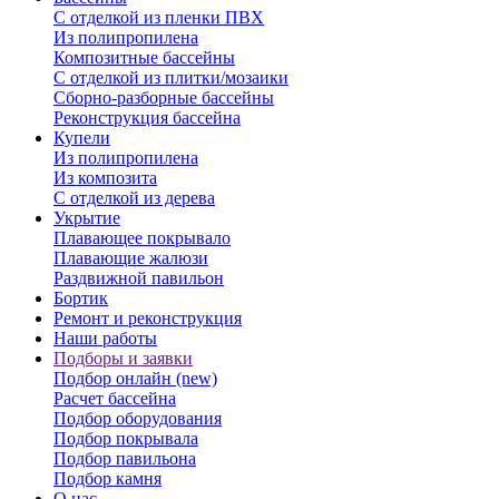
С отделкой из пленки ПВХ
Из полипропилена
Композитные бассейны
С отделкой из плитки/мозаики
Сборно-разборные бассейны
Реконструкция бассейна
Купели
Из полипропилена
Из композита
С отделкой из дерева
Укрытие
Плавающее покрывало
Плавающие жалюзи
Раздвижной павильон
Бортик
Ремонт и реконструкция
Наши работы
Подборы и заявки
Подбор онлайн (new)
Расчет бассейна
Подбор оборудования
Подбор покрывала
Подбор павильона
Подбор камня
О нас