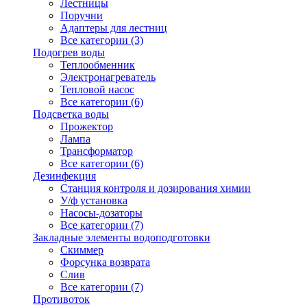
Лестницы
Поручни
Адаптеры для лестниц
Все категории (3)
Подогрев воды
Теплообменник
Электронагреватель
Тепловой насос
Все категории (6)
Подсветка воды
Прожектор
Лампа
Трансформатор
Все категории (6)
Дезинфекция
Станция контроля и дозирования химии
У/ф установка
Насосы-дозаторы
Все категории (7)
Закладные элементы водоподготовки
Скиммер
Форсунка возврата
Слив
Все категории (7)
Противоток