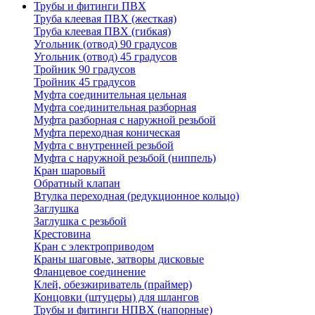
Трубы и фитинги ПВХ
Труба клеевая ПВХ (жесткая)
Труба клеевая ПВХ (гибкая)
Угольник (отвод) 90 градусов
Угольник (отвод) 45 градусов
Тройник 90 градусов
Тройник 45 градусов
Муфта соединительная цельная
Муфта соединительная разборная
Муфта разборная с наружной резьбой
Муфта переходная коническая
Муфта с внутренней резьбой
Муфта с наружной резьбой (ниппель)
Кран шаровый
Обратный клапан
Втулка переходная (редукционное кольцо)
Заглушка
Заглушка с резьбой
Крестовина
Кран с электроприводом
Краны шаговые, затворы дисковые
Фланцевое соединение
Клей, обезжириватель (праймер)
Концовки (штуцеры) для шлангов
Трубы и фитинги НПВХ (напорные)