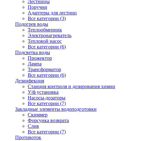
Лестницы
Поручни
Адаптеры для лестниц
Все категории (3)
Подогрев воды
Теплообменник
Электронагреватель
Тепловой насос
Все категории (6)
Подсветка воды
Прожектор
Лампа
Трансформатор
Все категории (6)
Дезинфекция
Станция контроля и дозирования химии
У/ф установка
Насосы-дозаторы
Все категории (7)
Закладные элементы водоподготовки
Скиммер
Форсунка возврата
Слив
Все категории (7)
Противоток