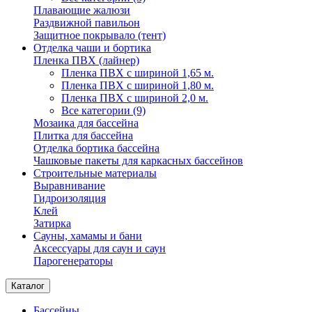
Плавающие жалюзи
Раздвижной павильон
Защитное покрывало (тент)
Отделка чаши и бортика
Пленка ПВХ (лайнер)
Пленка ПВХ с шириной 1,65 м.
Пленка ПВХ с шириной 1,80 м.
Пленка ПВХ с шириной 2,0 м.
Все категории (9)
Мозаика для бассейна
Плитка для бассейна
Отделка бортика бассейна
Чашковые пакеты для каркасных бассейнов
Строительные материалы
Выравнивание
Гидроизоляция
Клей
Затирка
Сауны, хамамы и бани
Аксессуары для саун и саун
Парогенераторы
Каталог
Бассейны