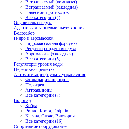
Встраиваемый (комплект)
Встраиваемый (закладная)
Навесной противоток
Все категории (4)
Осушитель воздуха
Адаптеры для пневмо/пьезо кнопок
Водозабор
Гидро и аэромассаж
Гидромассажная форсунка
Регулятор подачи воздуха
Аэромассаж (закладная)
Все категории (5)
Регуляторы уровня воды
Переливная решетка
Автоматизация (пульты управления)
Фильтрация/подогрев
Подогрев
Аттракционы
Все категории (7)
Водопад
Кобра
Рондо, Коста, Dolphin
Каскад, Gusac, Виктория
Все категории (16)
Спортивное оборудование