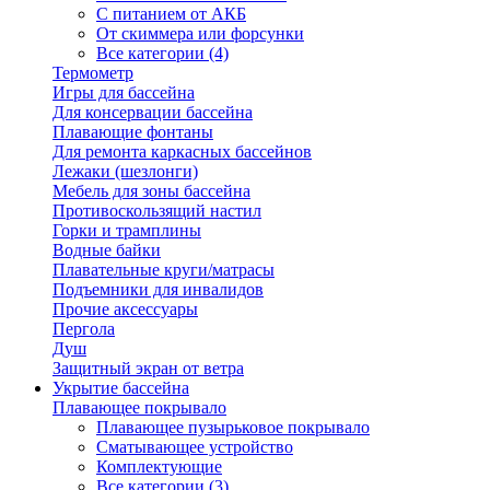
С питанием от АКБ
От скиммера или форсунки
Все категории (4)
Термометр
Игры для бассейна
Для консервации бассейна
Плавающие фонтаны
Для ремонта каркасных бассейнов
Лежаки (шезлонги)
Мебель для зоны бассейна
Противоскользящий настил
Горки и трамплины
Водные байки
Плавательные круги/матрасы
Подъемники для инвалидов
Прочие аксессуары
Пергола
Душ
Защитный экран от ветра
Укрытие бассейна
Плавающее покрывало
Плавающее пузырьковое покрывало
Сматывающее устройство
Комплектующие
Все категории (3)