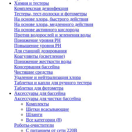
Химия и тестеры
Комплексная дезинфекция
Тестеры, тест-полоски и фотометры
На основе хлора, быстрого действия
На основе хлора, медленного действия
На основе активного кислорода
Против водорослей и зеленения воды
Понижение уровня РН
Повышение уровня РН
Для станций дозирования
Коагулянты (осветление)
Понижение жесткости воды
Консервация бассейна
Чистящие средства
Удаление и нейтрализация хлора
Таблетки и капли для ручного тестера
Таблетки для фотометра
Аксессуары для бассейна
Аксессуары для чистки бассейна
Комплекты
Щетки всасывающие
Шланги
Все категории (8)
Роботы-очистители
С питанием от сети 220В