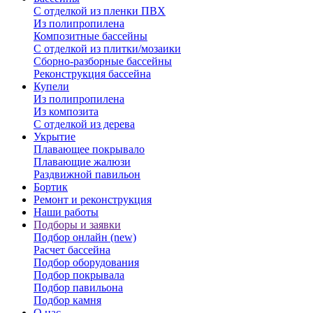
С отделкой из пленки ПВХ
Из полипропилена
Композитные бассейны
С отделкой из плитки/мозаики
Сборно-разборные бассейны
Реконструкция бассейна
Купели
Из полипропилена
Из композита
С отделкой из дерева
Укрытие
Плавающее покрывало
Плавающие жалюзи
Раздвижной павильон
Бортик
Ремонт и реконструкция
Наши работы
Подборы и заявки
Подбор онлайн (new)
Расчет бассейна
Подбор оборудования
Подбор покрывала
Подбор павильона
Подбор камня
О нас