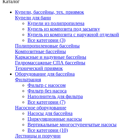
Каталог
Купели, бассейны, тех. приямок
Купели для бани
Купели из полипропилена
Купель из композита под засыпку
Купель из композита с наружной отделкой
Все категории (3)
Полипропиленовые бассейны
Композитные бассейны
Каркасные и надувные бассейны
Гидромассажные СПА бассейны
Технический приямок
Оборудование для бассейна
Фильтрация
Фильтр с насосом
Фильтр без насоса
Наполнитель для фильтра
Все категории (7)
Насосное оборудование
Насосы для бассейна
Циркуляционные насосы
Вертикальные многоступенчатые насосы
Все категории (10)
Лестницы и поручни