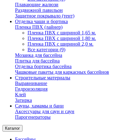
Плавающие жалюзи
Раздвижной павильон
Защитное покрывало (тент)
Отделка чаши и бортика
Пленка ПВХ (лайнер)
Пленка ПВХ с шириной 1,65 м.
Пленка ПВХ с шириной 1,80 м.
Пленка ПВХ с шириной 2,0 м.
Все категории (9)
Мозаика для бассейна
Плитка для бассейна
Отделка бортика бассейна
Чашковые пакеты для каркасных бассейнов
Строительные материалы
Выравнивание
Гидроизоляция
Клей
Затирка
Сауны, хамамы и бани
Аксессуары для саун и саун
Парогенераторы
Каталог
Бассейны