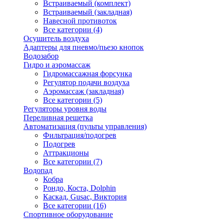
Встраиваемый (комплект)
Встраиваемый (закладная)
Навесной противоток
Все категории (4)
Осушитель воздуха
Адаптеры для пневмо/пьезо кнопок
Водозабор
Гидро и аэромассаж
Гидромассажная форсунка
Регулятор подачи воздуха
Аэромассаж (закладная)
Все категории (5)
Регуляторы уровня воды
Переливная решетка
Автоматизация (пульты управления)
Фильтрация/подогрев
Подогрев
Аттракционы
Все категории (7)
Водопад
Кобра
Рондо, Коста, Dolphin
Каскад, Gusac, Виктория
Все категории (16)
Спортивное оборудование