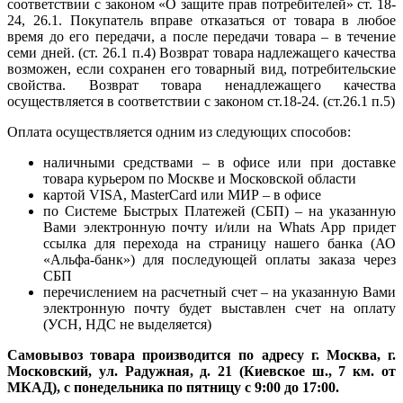
соответствии с законом «О защите прав потребителей» ст. 18-
24, 26.1. Покупатель вправе отказаться от товара в любое
время до его передачи, а после передачи товара – в течение
семи дней. (ст. 26.1 п.4) Возврат товара надлежащего качества
возможен, если сохранен его товарный вид, потребительские
свойства. Возврат товара ненадлежащего качества
осуществляется в соответствии с законом ст.18-24. (ст.26.1 п.5)
Оплата осуществляется одним из следующих способов:
наличными средствами – в офисе или при доставке
товара курьером по Москве и Московской области
картой VISA, MasterCard или МИР – в офисе
по Системе Быстрых Платежей (СБП) – на указанную
Вами электронную почту и/или на Whats App придет
ссылка для перехода на страницу нашего банка (АО
«Альфа-банк») для последующей оплаты заказа через
СБП
перечислением на расчетный счет – на указанную Вами
электронную почту будет выставлен счет на оплату
(УСН, НДС не выделяется)
Самовывоз товара производится по адресу г. Москва, г.
Московский, ул. Радужная, д. 21 (Киевское ш., 7 км. от
МКАД), с понедельника по пятницу с 9:00 до 17:00.