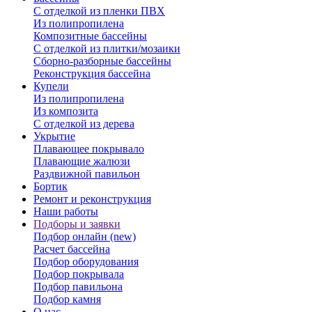
С отделкой из пленки ПВХ
Из полипропилена
Композитные бассейны
С отделкой из плитки/мозаики
Сборно-разборные бассейны
Реконструкция бассейна
Купели
Из полипропилена
Из композита
С отделкой из дерева
Укрытие
Плавающее покрывало
Плавающие жалюзи
Раздвижной павильон
Бортик
Ремонт и реконструкция
Наши работы
Подборы и заявки
Подбор онлайн (new)
Расчет бассейна
Подбор оборудования
Подбор покрывала
Подбор павильона
Подбор камня
О нас