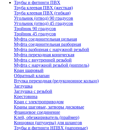
Трубы и фитинги ПВХ
Труба клеевая ПВХ (жесткая)
Труба клеевая ПВХ (гибкая)
Угольник (отвод) 90 градусов
Угольник (отвод) 45 градусов
Тройник 90 градусов
Тройник 45 градусов
Муфта соединительная цельная
Муфта соединительная разборная
Муфта разборная с наружной резьбой
Муфта переходная коническая
Муфта с внутренней резьбой
Муфта с наружной резьбой (ниппель)
Кран шаровый
Обратный клапан
Втулка переходная (редукционное кольцо)
Заглушка
Заглушка с резьбой
Крестовина
Кран с электроприводом
Краны шаговые, затворы дисковые
Фланцевое соединение
Клей, обезжириватель (праймер)
Концовки (штуцеры) для шлангов
Трубы и фитинги НПВХ (напорные)