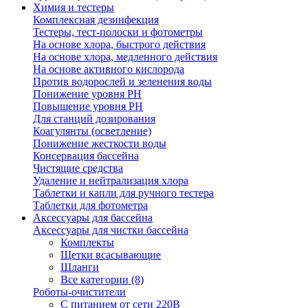
Химия и тестеры
Комплексная дезинфекция
Тестеры, тест-полоски и фотометры
На основе хлора, быстрого действия
На основе хлора, медленного действия
На основе активного кислорода
Против водорослей и зеленения воды
Понижение уровня РН
Повышение уровня РН
Для станций дозирования
Коагулянты (осветление)
Понижение жесткости воды
Консервация бассейна
Чистящие средства
Удаление и нейтрализация хлора
Таблетки и капли для ручного тестера
Таблетки для фотометра
Аксессуары для бассейна
Аксессуары для чистки бассейна
Комплекты
Щетки всасывающие
Шланги
Все категории (8)
Роботы-очистители
С питанием от сети 220В