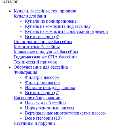
Каталог
Купели, бассейны, тех. приямок
Купели для бани
Купели из полипропилена
Купель из композита под засыпку
Купель из композита с наружной отделкой
Все категории (3)
Полипропиленовые бассейны
Композитные бассейны
Каркасные и надувные бассейны
Гидромассажные СПА бассейны
Технический приямок
Оборудование для бассейна
Фильтрация
Фильтр с насосом
Фильтр без насоса
Наполнитель для фильтра
Все категории (7)
Насосное оборудование
Насосы для бассейна
Циркуляционные насосы
Вертикальные многоступенчатые насосы
Все категории (10)
Лестницы и поручни