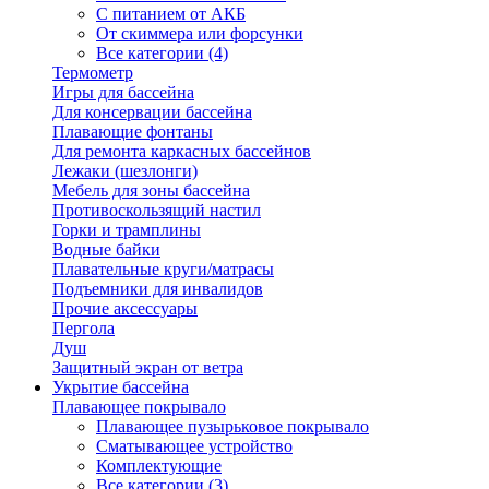
С питанием от АКБ
От скиммера или форсунки
Все категории (4)
Термометр
Игры для бассейна
Для консервации бассейна
Плавающие фонтаны
Для ремонта каркасных бассейнов
Лежаки (шезлонги)
Мебель для зоны бассейна
Противоскользящий настил
Горки и трамплины
Водные байки
Плавательные круги/матрасы
Подъемники для инвалидов
Прочие аксессуары
Пергола
Душ
Защитный экран от ветра
Укрытие бассейна
Плавающее покрывало
Плавающее пузырьковое покрывало
Сматывающее устройство
Комплектующие
Все категории (3)