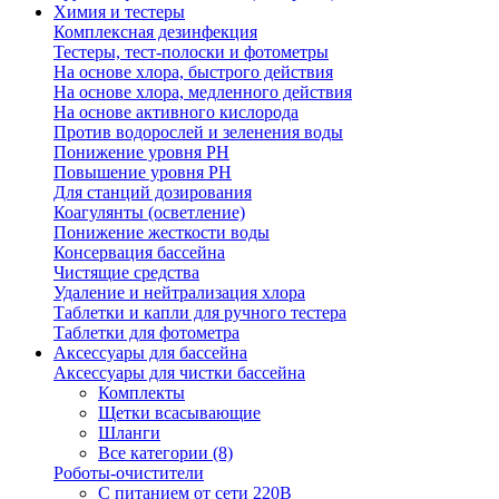
Химия и тестеры
Комплексная дезинфекция
Тестеры, тест-полоски и фотометры
На основе хлора, быстрого действия
На основе хлора, медленного действия
На основе активного кислорода
Против водорослей и зеленения воды
Понижение уровня РН
Повышение уровня РН
Для станций дозирования
Коагулянты (осветление)
Понижение жесткости воды
Консервация бассейна
Чистящие средства
Удаление и нейтрализация хлора
Таблетки и капли для ручного тестера
Таблетки для фотометра
Аксессуары для бассейна
Аксессуары для чистки бассейна
Комплекты
Щетки всасывающие
Шланги
Все категории (8)
Роботы-очистители
С питанием от сети 220В