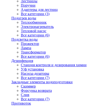
Лестницы
Поручни
Адаптеры для лестниц
Все категории (3)
Подогрев воды
Теплообменник
Электронагреватель
Тепловой насос
Все категории (6)
Подсветка воды
Прожектор
Лампа
Трансформатор
Все категории (6)
Дезинфекция
Станция контроля и дозирования химии
У/ф установка
Насосы-дозаторы
Все категории (7)
Закладные элементы водоподготовки
Скиммер
Форсунка возврата
Слив
Все категории (7)
Противоток