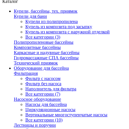
Каталог
Купели, бассейны, тех. приямок
Купели для бани
Купели из полипропилена
Купель из композита под засыпку
Купель из композита с наружной отделкой
Все категории (3)
Полипропиленовые бассейны
Композитные бассейны
Каркасные и надувные бассейны
Гидромассажные СПА бассейны
Технический приямок
Оборудование для бассейна
Фильтрация
Фильтр с насосом
Фильтр без насоса
Наполнитель для фильтра
Все категории (7)
Насосное оборудование
Насосы для бассейна
Циркуляционные насосы
Вертикальные многоступенчатые насосы
Все категории (10)
Лестницы и поручни