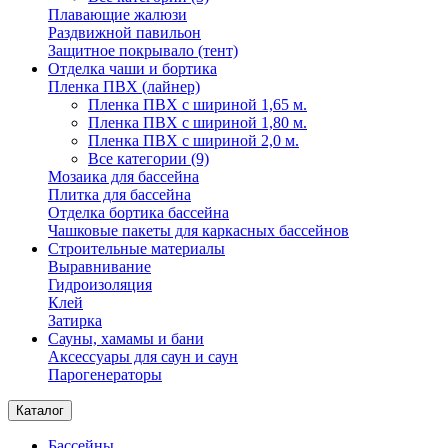
Плавающие жалюзи
Раздвижной павильон
Защитное покрывало (тент)
Отделка чаши и бортика
Пленка ПВХ (лайнер)
Пленка ПВХ с шириной 1,65 м.
Пленка ПВХ с шириной 1,80 м.
Пленка ПВХ с шириной 2,0 м.
Все категории (9)
Мозаика для бассейна
Плитка для бассейна
Отделка бортика бассейна
Чашковые пакеты для каркасных бассейнов
Строительные материалы
Выравнивание
Гидроизоляция
Клей
Затирка
Сауны, хамамы и бани
Аксессуары для саун и саун
Парогенераторы
Каталог
Бассейны