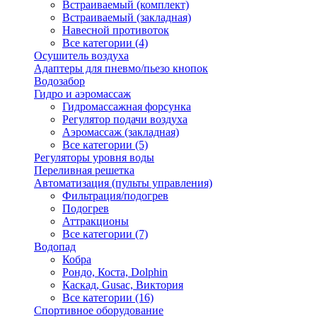
Встраиваемый (комплект)
Встраиваемый (закладная)
Навесной противоток
Все категории (4)
Осушитель воздуха
Адаптеры для пневмо/пьезо кнопок
Водозабор
Гидро и аэромассаж
Гидромассажная форсунка
Регулятор подачи воздуха
Аэромассаж (закладная)
Все категории (5)
Регуляторы уровня воды
Переливная решетка
Автоматизация (пульты управления)
Фильтрация/подогрев
Подогрев
Аттракционы
Все категории (7)
Водопад
Кобра
Рондо, Коста, Dolphin
Каскад, Gusac, Виктория
Все категории (16)
Спортивное оборудование