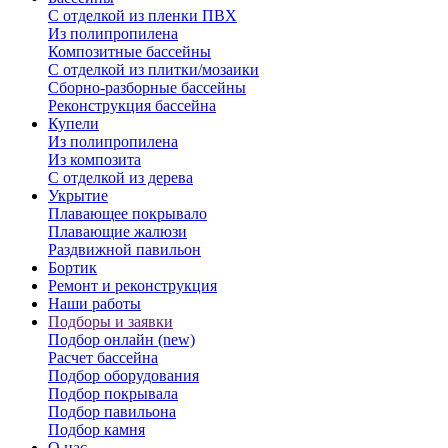
С отделкой из пленки ПВХ
Из полипропилена
Композитные бассейны
С отделкой из плитки/мозаики
Сборно-разборные бассейны
Реконструкция бассейна
Купели
Из полипропилена
Из композита
С отделкой из дерева
Укрытие
Плавающее покрывало
Плавающие жалюзи
Раздвижной павильон
Бортик
Ремонт и реконструкция
Наши работы
Подборы и заявки
Подбор онлайн (new)
Расчет бассейна
Подбор оборудования
Подбор покрывала
Подбор павильона
Подбор камня
О нас