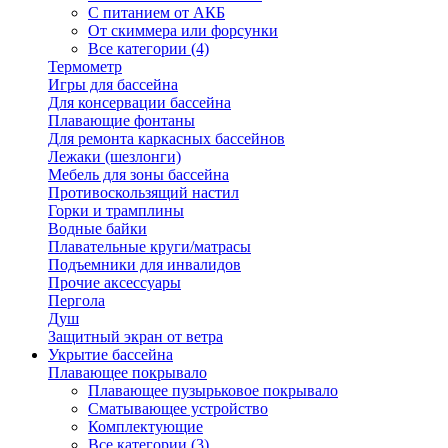
С питанием от АКБ
От скиммера или форсунки
Все категории (4)
Термометр
Игры для бассейна
Для консервации бассейна
Плавающие фонтаны
Для ремонта каркасных бассейнов
Лежаки (шезлонги)
Мебель для зоны бассейна
Противоскользящий настил
Горки и трамплины
Водные байки
Плавательные круги/матрасы
Подъемники для инвалидов
Прочие аксессуары
Пергола
Душ
Защитный экран от ветра
Укрытие бассейна
Плавающее покрывало
Плавающее пузырьковое покрывало
Сматывающее устройство
Комплектующие
Все категории (3)