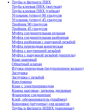
Трубы и фитинги ПВХ
Труба клеевая ПВХ (жесткая)
Труба клеевая ПВХ (гибкая)
Угольник (отвод) 90 градусов
Угольник (отвод) 45 градусов
Тройник 90 градусов
Тройник 45 градусов
Муфта соединительная цельная
Муфта соединительная разборная
Муфта разборная с наружной резьбой
Муфта переходная коническая
Муфта с внутренней резьбой
Муфта с наружной резьбой (ниппель)
Кран шаровый
Обратный клапан
Втулка переходная (редукционное кольцо)
Заглушка
Заглушка с резьбой
Крестовина
Кран с электроприводом
Краны шаговые, затворы дисковые
Фланцевое соединение
Клей, обезжириватель (праймер)
Концовки (штуцеры) для шлангов
Трубы и фитинги НПВХ (напорные)