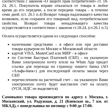
соответствии с законом «О защите прав потребителей» ст. 18-
24, 26.1. Покупатель вправе отказаться от товара в любое
время до его передачи, а после передачи товара – в течение
семи дней. (ст. 26.1 п.4) Возврат товара надлежащего качества
возможен, если сохранен его товарный вид, потребительские
свойства. Возврат товара ненадлежащего качества
осуществляется в соответствии с законом ст.18-24. (ст.26.1 п.5)
Оплата осуществляется одним из следующих способов:
наличными средствами – в офисе или при доставке
товара курьером по Москве и Московской области
картой VISA, MasterCard или МИР – в офисе
по Системе Быстрых Платежей (СБП) – на указанную
Вами электронную почту и/или на Whats App придет
ссылка для перехода на страницу нашего банка (АО
«Альфа-банк») для последующей оплаты заказа через
СБП
перечислением на расчетный счет – на указанную Вами
электронную почту будет выставлен счет на оплату
(УСН, НДС не выделяется)
Самовывоз товара производится по адресу г. Москва, г.
Московский, ул. Радужная, д. 21 (Киевское ш., 7 км. от
МКАД), с понедельника по пятницу с 9:00 до 17:00.