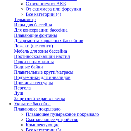
С питанием от АКБ
От скиммера или форсунки
Все категории (4)
Термометр
Игры для бассейна
Для консервации бассейна
Плавающие фонтаны
Для ремонта каркасных бассейнов
Лежаки (шезлонги)
Мебель для зоны бассейна
Противоскользящий настил
Горки и трамплины
Водные байки
Плавательные круги/матрасы
Подъемники для инвалидов
Прочие аксессуары
Пергола
Душ
Защитный экран от ветра
Укрытие бассейна
Плавающее покрывало
Плавающее пузырьковое покрывало
Сматывающее устройство
Комплектующие
Все категории (3)