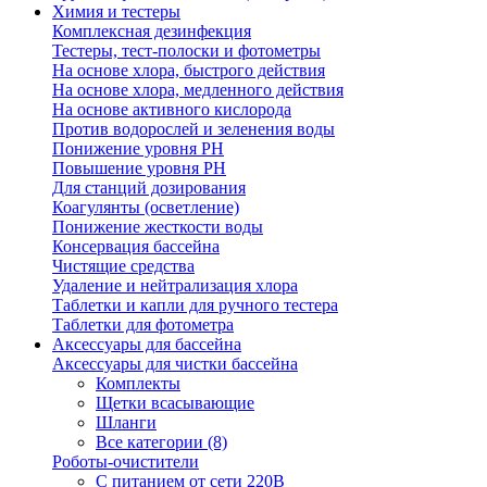
Химия и тестеры
Комплексная дезинфекция
Тестеры, тест-полоски и фотометры
На основе хлора, быстрого действия
На основе хлора, медленного действия
На основе активного кислорода
Против водорослей и зеленения воды
Понижение уровня РН
Повышение уровня РН
Для станций дозирования
Коагулянты (осветление)
Понижение жесткости воды
Консервация бассейна
Чистящие средства
Удаление и нейтрализация хлора
Таблетки и капли для ручного тестера
Таблетки для фотометра
Аксессуары для бассейна
Аксессуары для чистки бассейна
Комплекты
Щетки всасывающие
Шланги
Все категории (8)
Роботы-очистители
С питанием от сети 220В