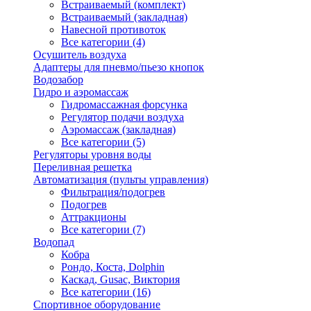
Встраиваемый (комплект)
Встраиваемый (закладная)
Навесной противоток
Все категории (4)
Осушитель воздуха
Адаптеры для пневмо/пьезо кнопок
Водозабор
Гидро и аэромассаж
Гидромассажная форсунка
Регулятор подачи воздуха
Аэромассаж (закладная)
Все категории (5)
Регуляторы уровня воды
Переливная решетка
Автоматизация (пульты управления)
Фильтрация/подогрев
Подогрев
Аттракционы
Все категории (7)
Водопад
Кобра
Рондо, Коста, Dolphin
Каскад, Gusac, Виктория
Все категории (16)
Спортивное оборудование