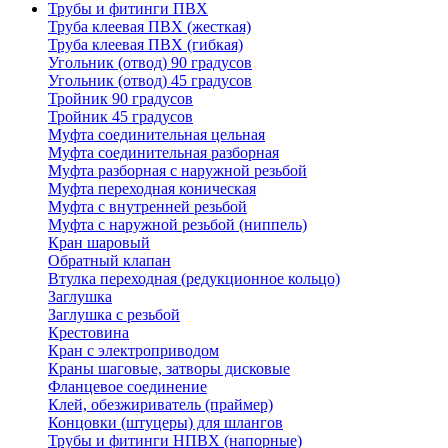
Трубы и фитинги ПВХ
Труба клеевая ПВХ (жесткая)
Труба клеевая ПВХ (гибкая)
Угольник (отвод) 90 градусов
Угольник (отвод) 45 градусов
Тройник 90 градусов
Тройник 45 градусов
Муфта соединительная цельная
Муфта соединительная разборная
Муфта разборная с наружной резьбой
Муфта переходная коническая
Муфта с внутренней резьбой
Муфта с наружной резьбой (ниппель)
Кран шаровый
Обратный клапан
Втулка переходная (редукционное кольцо)
Заглушка
Заглушка с резьбой
Крестовина
Кран с электроприводом
Краны шаговые, затворы дисковые
Фланцевое соединение
Клей, обезжириватель (праймер)
Концовки (штуцеры) для шлангов
Трубы и фитинги НПВХ (напорные)