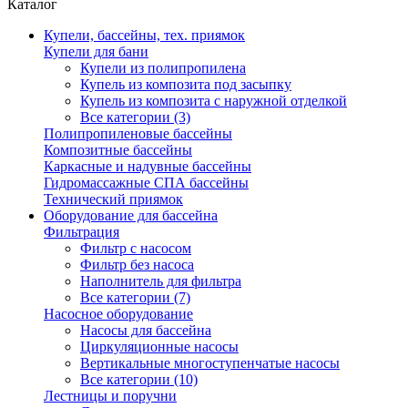
Каталог
Купели, бассейны, тех. приямок
Купели для бани
Купели из полипропилена
Купель из композита под засыпку
Купель из композита с наружной отделкой
Все категории (3)
Полипропиленовые бассейны
Композитные бассейны
Каркасные и надувные бассейны
Гидромассажные СПА бассейны
Технический приямок
Оборудование для бассейна
Фильтрация
Фильтр с насосом
Фильтр без насоса
Наполнитель для фильтра
Все категории (7)
Насосное оборудование
Насосы для бассейна
Циркуляционные насосы
Вертикальные многоступенчатые насосы
Все категории (10)
Лестницы и поручни