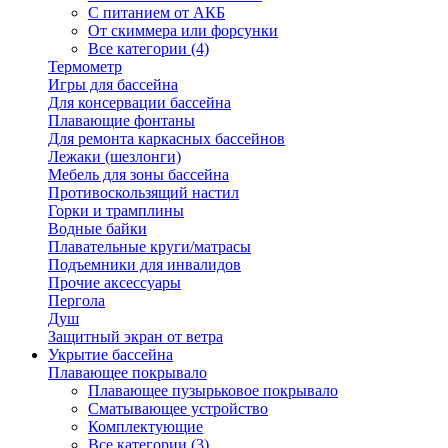
С питанием от АКБ
От скиммера или форсунки
Все категории (4)
Термометр
Игры для бассейна
Для консервации бассейна
Плавающие фонтаны
Для ремонта каркасных бассейнов
Лежаки (шезлонги)
Мебель для зоны бассейна
Противоскользящий настил
Горки и трамплины
Водные байки
Плавательные круги/матрасы
Подъемники для инвалидов
Прочие аксессуары
Пергола
Душ
Защитный экран от ветра
Укрытие бассейна
Плавающее покрывало
Плавающее пузырьковое покрывало
Сматывающее устройство
Комплектующие
Все категории (3)