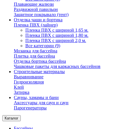
Плавающие жалюзи
Раздвижной павильон
Защитное покрывало (тент)
Отделка чаши и бортика
Пленка ПВХ (лайнер)
Пленка ПВХ с шириной 1,65 м.
Пленка ПВХ с шириной 1,80 м.
Пленка ПВХ с шириной 2,0 м.
Все категории (9)
Мозаика для бассейна
Плитка для бассейна
Отделка бортика бассейна
Чашковые пакеты для каркасных бассейнов
Строительные материалы
Выравнивание
Гидроизоляция
Клей
Затирка
Сауны, хамамы и бани
Аксессуары для саун и саун
Парогенераторы
Каталог
Бассейны