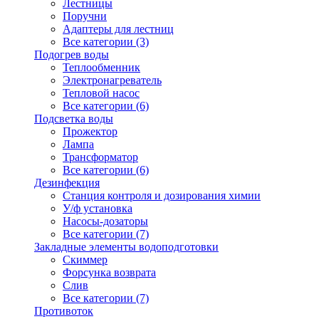
Лестницы
Поручни
Адаптеры для лестниц
Все категории (3)
Подогрев воды
Теплообменник
Электронагреватель
Тепловой насос
Все категории (6)
Подсветка воды
Прожектор
Лампа
Трансформатор
Все категории (6)
Дезинфекция
Станция контроля и дозирования химии
У/ф установка
Насосы-дозаторы
Все категории (7)
Закладные элементы водоподготовки
Скиммер
Форсунка возврата
Слив
Все категории (7)
Противоток