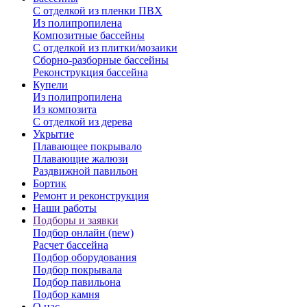
С отделкой из пленки ПВХ
Из полипропилена
Композитные бассейны
С отделкой из плитки/мозаики
Сборно-разборные бассейны
Реконструкция бассейна
Купели
Из полипропилена
Из композита
С отделкой из дерева
Укрытие
Плавающее покрывало
Плавающие жалюзи
Раздвижной павильон
Бортик
Ремонт и реконструкция
Наши работы
Подборы и заявки
Подбор онлайн (new)
Расчет бассейна
Подбор оборудования
Подбор покрывала
Подбор павильона
Подбор камня
О нас