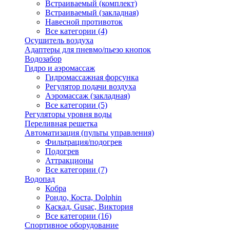
Встраиваемый (комплект)
Встраиваемый (закладная)
Навесной противоток
Все категории (4)
Осушитель воздуха
Адаптеры для пневмо/пьезо кнопок
Водозабор
Гидро и аэромассаж
Гидромассажная форсунка
Регулятор подачи воздуха
Аэромассаж (закладная)
Все категории (5)
Регуляторы уровня воды
Переливная решетка
Автоматизация (пульты управления)
Фильтрация/подогрев
Подогрев
Аттракционы
Все категории (7)
Водопад
Кобра
Рондо, Коста, Dolphin
Каскад, Gusac, Виктория
Все категории (16)
Спортивное оборудование