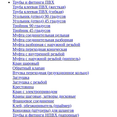
Трубы и фитинги ПВХ
Труба клеевая ПВХ (жесткая)
Труба клеевая ПВХ (гибкая)
Угольник (отвод) 90 градусов
Угольник (отвод) 45 градусов
Тройник 90 градусов
Тройник 45 градусов
Муфта соединительная цельная
Муфта соединительная разборная
Муфта разборная с наружной резьбой
Муфта переходная коническая
Муфта с внутренней резьбой
Муфта с наружной резьбой (ниппель)
Кран шаровый
Обратный клапан
Втулка переходная (редукционное кольцо)
Заглушка
Заглушка с резьбой
Крестовина
Кран с электроприводом
Краны шаговые, затворы дисковые
Фланцевое соединение
Клей, обезжириватель (праймер)
Концовки (штуцеры) для шлангов
Трубы и фитинги НПВХ (напорные)