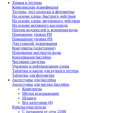
Химия и тестеры
Комплексная дезинфекция
Тестеры, тест-полоски и фотометры
На основе хлора, быстрого действия
На основе хлора, медленного действия
На основе активного кислорода
Против водорослей и зеленения воды
Понижение уровня РН
Повышение уровня РН
Для станций дозирования
Коагулянты (осветление)
Понижение жесткости воды
Консервация бассейна
Чистящие средства
Удаление и нейтрализация хлора
Таблетки и капли для ручного тестера
Таблетки для фотометра
Аксессуары для бассейна
Аксессуары для чистки бассейна
Комплекты
Щетки всасывающие
Шланги
Все категории (8)
Роботы-очистители
С питанием от сети 220В