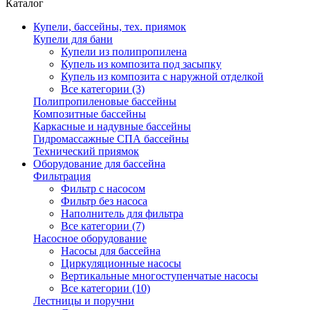
Каталог
Купели, бассейны, тех. приямок
Купели для бани
Купели из полипропилена
Купель из композита под засыпку
Купель из композита с наружной отделкой
Все категории (3)
Полипропиленовые бассейны
Композитные бассейны
Каркасные и надувные бассейны
Гидромассажные СПА бассейны
Технический приямок
Оборудование для бассейна
Фильтрация
Фильтр с насосом
Фильтр без насоса
Наполнитель для фильтра
Все категории (7)
Насосное оборудование
Насосы для бассейна
Циркуляционные насосы
Вертикальные многоступенчатые насосы
Все категории (10)
Лестницы и поручни