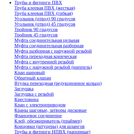
Трубы и фитинги ПВХ
Труба клеевая ПВХ (жесткая)
Труба клеевая ПВХ (гибкая)
Угольник (отвод) 90 градусов
Угольник (отвод) 45 градусов
Тройник 90 градусов
Тройник 45 градусов
Муфта соединительная цельная
Муфта соединительная разборная
Муфта разборная с наружной резьбой
Муфта переходная коническая
Муфта с внутренней резьбой
Муфта с наружной резьбой (ниппель)
Кран шаровый
Обратный клапан
Втулка переходная (редукционное кольцо)
Заглушка
Заглушка с резьбой
Крестовина
Кран с электроприводом
Краны шаговые, затворы дисковые
Фланцевое соединение
Клей, обезжириватель (праймер)
Концовки (штуцеры) для шлангов
Трубы и фитинги НПВХ (напорные)