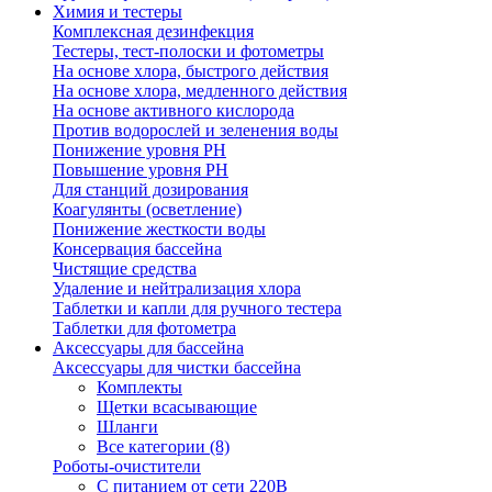
Химия и тестеры
Комплексная дезинфекция
Тестеры, тест-полоски и фотометры
На основе хлора, быстрого действия
На основе хлора, медленного действия
На основе активного кислорода
Против водорослей и зеленения воды
Понижение уровня РН
Повышение уровня РН
Для станций дозирования
Коагулянты (осветление)
Понижение жесткости воды
Консервация бассейна
Чистящие средства
Удаление и нейтрализация хлора
Таблетки и капли для ручного тестера
Таблетки для фотометра
Аксессуары для бассейна
Аксессуары для чистки бассейна
Комплекты
Щетки всасывающие
Шланги
Все категории (8)
Роботы-очистители
С питанием от сети 220В