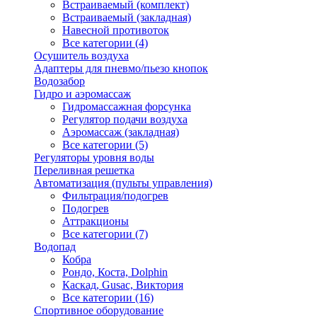
Встраиваемый (комплект)
Встраиваемый (закладная)
Навесной противоток
Все категории (4)
Осушитель воздуха
Адаптеры для пневмо/пьезо кнопок
Водозабор
Гидро и аэромассаж
Гидромассажная форсунка
Регулятор подачи воздуха
Аэромассаж (закладная)
Все категории (5)
Регуляторы уровня воды
Переливная решетка
Автоматизация (пульты управления)
Фильтрация/подогрев
Подогрев
Аттракционы
Все категории (7)
Водопад
Кобра
Рондо, Коста, Dolphin
Каскад, Gusac, Виктория
Все категории (16)
Спортивное оборудование