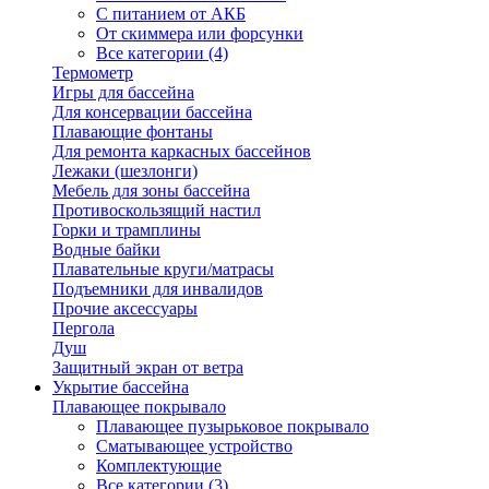
С питанием от АКБ
От скиммера или форсунки
Все категории (4)
Термометр
Игры для бассейна
Для консервации бассейна
Плавающие фонтаны
Для ремонта каркасных бассейнов
Лежаки (шезлонги)
Мебель для зоны бассейна
Противоскользящий настил
Горки и трамплины
Водные байки
Плавательные круги/матрасы
Подъемники для инвалидов
Прочие аксессуары
Пергола
Душ
Защитный экран от ветра
Укрытие бассейна
Плавающее покрывало
Плавающее пузырьковое покрывало
Сматывающее устройство
Комплектующие
Все категории (3)