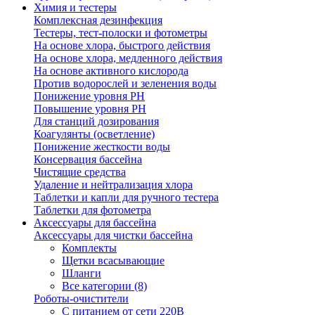
Химия и тестеры
Комплексная дезинфекция
Тестеры, тест-полоски и фотометры
На основе хлора, быстрого действия
На основе хлора, медленного действия
На основе активного кислорода
Против водорослей и зеленения воды
Понижение уровня РН
Повышение уровня РН
Для станций дозирования
Коагулянты (осветление)
Понижение жесткости воды
Консервация бассейна
Чистящие средства
Удаление и нейтрализация хлора
Таблетки и капли для ручного тестера
Таблетки для фотометра
Аксессуары для бассейна
Аксессуары для чистки бассейна
Комплекты
Щетки всасывающие
Шланги
Все категории (8)
Роботы-очистители
С питанием от сети 220В