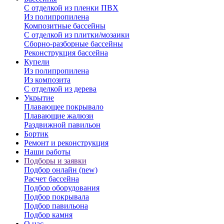
С отделкой из пленки ПВХ
Из полипропилена
Композитные бассейны
С отделкой из плитки/мозаики
Сборно-разборные бассейны
Реконструкция бассейна
Купели
Из полипропилена
Из композита
С отделкой из дерева
Укрытие
Плавающее покрывало
Плавающие жалюзи
Раздвижной павильон
Бортик
Ремонт и реконструкция
Наши работы
Подборы и заявки
Подбор онлайн (new)
Расчет бассейна
Подбор оборудования
Подбор покрывала
Подбор павильона
Подбор камня
О нас