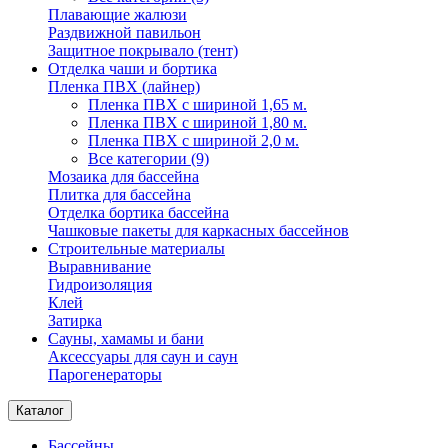
Плавающие жалюзи
Раздвижной павильон
Защитное покрывало (тент)
Отделка чаши и бортика
Пленка ПВХ (лайнер)
Пленка ПВХ с шириной 1,65 м.
Пленка ПВХ с шириной 1,80 м.
Пленка ПВХ с шириной 2,0 м.
Все категории (9)
Мозаика для бассейна
Плитка для бассейна
Отделка бортика бассейна
Чашковые пакеты для каркасных бассейнов
Строительные материалы
Выравнивание
Гидроизоляция
Клей
Затирка
Сауны, хамамы и бани
Аксессуары для саун и саун
Парогенераторы
Каталог
Бассейны