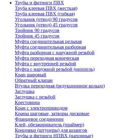
Трубы и фитинги ПВХ
Труба клеевая ПВХ (жесткая)
Труба клеевая ПВХ (гибкая)
Угольник (отвод) 90 градусов
Угольник (отвод) 45 градусов
Тройник 90 градусов
Тройник 45 градусов
Муфта соединительная цельная
Муфта соединительная разборная
Муфта разборная с наружной резьбой
Муфта переходная коническая
Муфта с внутренней резьбой
Муфта с наружной резьбой (ниппель)
Кран шаровый
Обратный клапан
Втулка переходная (редукционное кольцо)
Заглушка
Заглушка с резьбой
Крестовина
Кран с электроприводом
Краны шаговые, затворы дисковые
Фланцевое соединение
Клей, обезжириватель (праймер)
Концовки (штуцеры) для шлангов
Трубы и фитинги НПВХ (напорные)