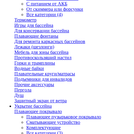
С питанием от АКБ
От скиммера или форсунки
Все категории (4)
Термометр
Игры для бассейна
Для консервации бассейна
Плавающие фонтаны
Для ремонта каркасных бассейнов
Лежаки (шезлонги)
Мебель для зоны бассейна
Противоскользящий настил
Горки и трамплины
Водные байки
Плавательные круги/матрасы
Подъемники для инвалидов
Прочие аксессуары
Пергола
Душ
Защитный экран от ветра
Укрытие бассейна
Плавающее покрывало
Плавающее пузырьковое покрывало
Сматывающее устройство
Комплектующие
Все категории (3)