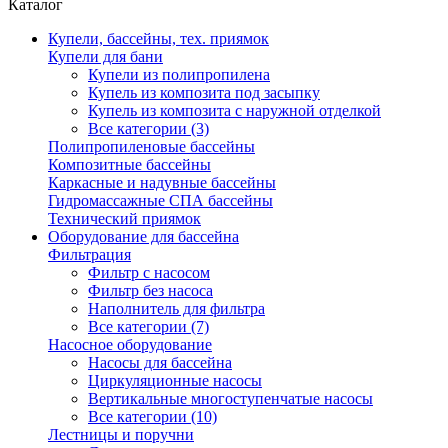
Каталог
Купели, бассейны, тех. приямок
Купели для бани
Купели из полипропилена
Купель из композита под засыпку
Купель из композита с наружной отделкой
Все категории (3)
Полипропиленовые бассейны
Композитные бассейны
Каркасные и надувные бассейны
Гидромассажные СПА бассейны
Технический приямок
Оборудование для бассейна
Фильтрация
Фильтр с насосом
Фильтр без насоса
Наполнитель для фильтра
Все категории (7)
Насосное оборудование
Насосы для бассейна
Циркуляционные насосы
Вертикальные многоступенчатые насосы
Все категории (10)
Лестницы и поручни