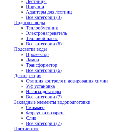
Лестницы
Поручни
Адаптеры для лестниц
Все категории (3)
Подогрев воды
Теплообменник
Электронагреватель
Тепловой насос
Все категории (6)
Подсветка воды
Прожектор
Лампа
Трансформатор
Все категории (6)
Дезинфекция
Станция контроля и дозирования химии
У/ф установка
Насосы-дозаторы
Все категории (7)
Закладные элементы водоподготовки
Скиммер
Форсунка возврата
Слив
Все категории (7)
Противоток