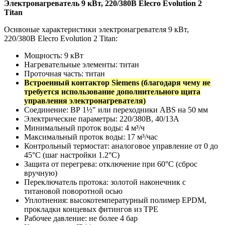
Электронагреватель 9 кВт, 220/380В Elecro Evolution 2
Titan
Оснвоные характеристики электронагревателя 9 кВт,
220/380В Elecro Evolution 2 Titan:
Мощность: 9 кВт
Нагревательные элементы: титан
Проточная часть: титан
Встроенный контактор Siemens (благодаря чему не
требуется использование дополнительного щита
управления электронагревателя)
Соединение: ВР 1½" или переходники ABS на 50 мм
Электрические параметры: 220/380В, 40/13А
Минимальный проток воды: 4 м³/ч
Максимальный проток воды: 17 м³/час
Контрольный термостат: аналоговое управление от 0 до
45°C (шаг настройки 1.2°C)
Защита от перегрева: отключение при 60°С (сброс
вручную)
Переключатель протока: золотой наконечник с
титановой поворотной осью
Уплотнения: высокотемпературный полимер EPDM,
прокладки концевых фитингов из TPE
Рабочее давление: не более 4 бар