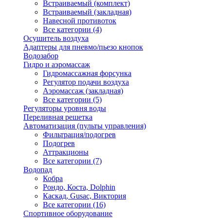
Встраиваемый (комплект)
Встраиваемый (закладная)
Навесной противоток
Все категории (4)
Осушитель воздуха
Адаптеры для пневмо/пьезо кнопок
Водозабор
Гидро и аэромассаж
Гидромассажная форсунка
Регулятор подачи воздуха
Аэромассаж (закладная)
Все категории (5)
Регуляторы уровня воды
Переливная решетка
Автоматизация (пульты управления)
Фильтрация/подогрев
Подогрев
Аттракционы
Все категории (7)
Водопад
Кобра
Рондо, Коста, Dolphin
Каскад, Gusac, Виктория
Все категории (16)
Спортивное оборудование