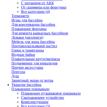
С питанием от АКБ
От скиммера или форсунки
Все категории (4)
Термометр
Игры для бассейна
Для консервации бассейна
Плавающие фонтаны
Для ремонта каркасных бассейнов
Лежаки (шезлонги)
Мебель для зоны бассейна
Противоскользящий настил
Горки и трамплины
Водные байки
Плавательные круги/матрасы
Подъемники для инвалидов
Прочие аксессуары
Пергола
Душ
Защитный экран от ветра
Укрытие бассейна
Плавающее покрывало
Плавающее пузырьковое покрывало
Сматывающее устройство
Комплектующие
Все категории (3)