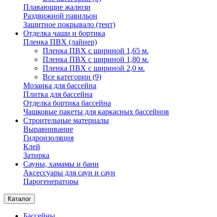
Плавающие жалюзи
Раздвижной павильон
Защитное покрывало (тент)
Отделка чаши и бортика
Пленка ПВХ (лайнер)
Пленка ПВХ с шириной 1,65 м.
Пленка ПВХ с шириной 1,80 м.
Пленка ПВХ с шириной 2,0 м.
Все категории (9)
Мозаика для бассейна
Плитка для бассейна
Отделка бортика бассейна
Чашковые пакеты для каркасных бассейнов
Строительные материалы
Выравнивание
Гидроизоляция
Клей
Затирка
Сауны, хамамы и бани
Аксессуары для саун и саун
Парогенераторы
Каталог
Бассейны