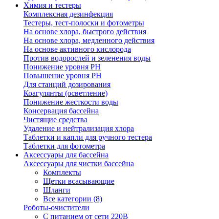
Химия и тестеры
Комплексная дезинфекция
Тестеры, тест-полоски и фотометры
На основе хлора, быстрого действия
На основе хлора, медленного действия
На основе активного кислорода
Против водорослей и зеленения воды
Понижение уровня РН
Повышение уровня РН
Для станций дозирования
Коагулянты (осветление)
Понижение жесткости воды
Консервация бассейна
Чистящие средства
Удаление и нейтрализация хлора
Таблетки и капли для ручного тестера
Таблетки для фотометра
Аксессуары для бассейна
Аксессуары для чистки бассейна
Комплекты
Щетки всасывающие
Шланги
Все категории (8)
Роботы-очистители
С питанием от сети 220В