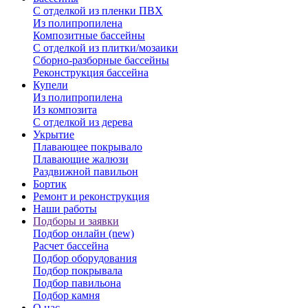
С отделкой из пленки ПВХ
Из полипропилена
Композитные бассейны
С отделкой из плитки/мозаики
Сборно-разборные бассейны
Реконструкция бассейна
Купели
Из полипропилена
Из композита
С отделкой из дерева
Укрытие
Плавающее покрывало
Плавающие жалюзи
Раздвижной павильон
Бортик
Ремонт и реконструкция
Наши работы
Подборы и заявки
Подбор онлайн (new)
Расчет бассейна
Подбор оборудования
Подбор покрывала
Подбор павильона
Подбор камня
О нас