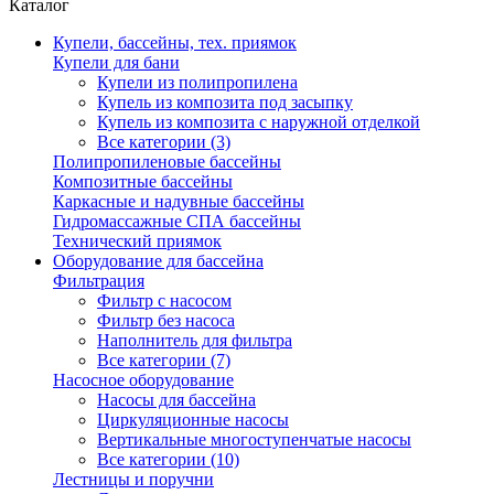
Каталог
Купели, бассейны, тех. приямок
Купели для бани
Купели из полипропилена
Купель из композита под засыпку
Купель из композита с наружной отделкой
Все категории (3)
Полипропиленовые бассейны
Композитные бассейны
Каркасные и надувные бассейны
Гидромассажные СПА бассейны
Технический приямок
Оборудование для бассейна
Фильтрация
Фильтр с насосом
Фильтр без насоса
Наполнитель для фильтра
Все категории (7)
Насосное оборудование
Насосы для бассейна
Циркуляционные насосы
Вертикальные многоступенчатые насосы
Все категории (10)
Лестницы и поручни