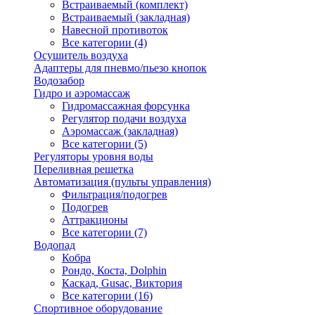
Встраиваемый (комплект)
Встраиваемый (закладная)
Навесной противоток
Все категории (4)
Осушитель воздуха
Адаптеры для пневмо/пьезо кнопок
Водозабор
Гидро и аэромассаж
Гидромассажная форсунка
Регулятор подачи воздуха
Аэромассаж (закладная)
Все категории (5)
Регуляторы уровня воды
Переливная решетка
Автоматизация (пульты управления)
Фильтрация/подогрев
Подогрев
Аттракционы
Все категории (7)
Водопад
Кобра
Рондо, Коста, Dolphin
Каскад, Gusac, Виктория
Все категории (16)
Спортивное оборудование