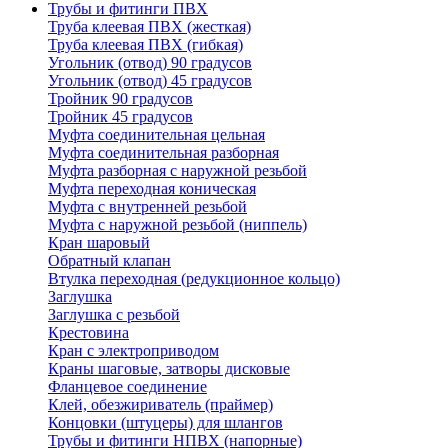
Трубы и фитинги ПВХ
Труба клеевая ПВХ (жесткая)
Труба клеевая ПВХ (гибкая)
Угольник (отвод) 90 градусов
Угольник (отвод) 45 градусов
Тройник 90 градусов
Тройник 45 градусов
Муфта соединительная цельная
Муфта соединительная разборная
Муфта разборная с наружной резьбой
Муфта переходная коническая
Муфта с внутренней резьбой
Муфта с наружной резьбой (ниппель)
Кран шаровый
Обратный клапан
Втулка переходная (редукционное кольцо)
Заглушка
Заглушка с резьбой
Крестовина
Кран с электроприводом
Краны шаговые, затворы дисковые
Фланцевое соединение
Клей, обезжириватель (праймер)
Концовки (штуцеры) для шлангов
Трубы и фитинги НПВХ (напорные)