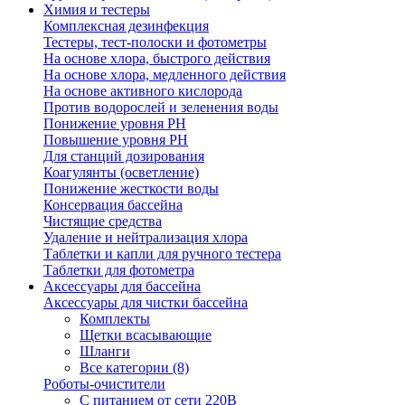
Химия и тестеры
Комплексная дезинфекция
Тестеры, тест-полоски и фотометры
На основе хлора, быстрого действия
На основе хлора, медленного действия
На основе активного кислорода
Против водорослей и зеленения воды
Понижение уровня РН
Повышение уровня РН
Для станций дозирования
Коагулянты (осветление)
Понижение жесткости воды
Консервация бассейна
Чистящие средства
Удаление и нейтрализация хлора
Таблетки и капли для ручного тестера
Таблетки для фотометра
Аксессуары для бассейна
Аксессуары для чистки бассейна
Комплекты
Щетки всасывающие
Шланги
Все категории (8)
Роботы-очистители
С питанием от сети 220В