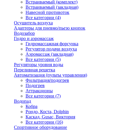
Встраиваемый (комплект)
Встраиваемый (закладная)
Навесной противоток
Все категории (4)
Осушитель воздуха
Адаптеры для пневмо/пьезо кнопок
Водозабор
Гидро и аэромассаж
Гидромассажная форсунка
Регулятор подачи воздуха
Аэромассаж (закладная)
Все категории (5)
Регуляторы уровня воды
Переливная решетка
Автоматизация (пульты управления)
Фильтрация/подогрев
Подогрев
Аттракционы
Все категории (7)
Водопад
Кобра
Рондо, Коста, Dolphin
Каскад, Gusac, Виктория
Все категории (16)
Спортивное оборудование