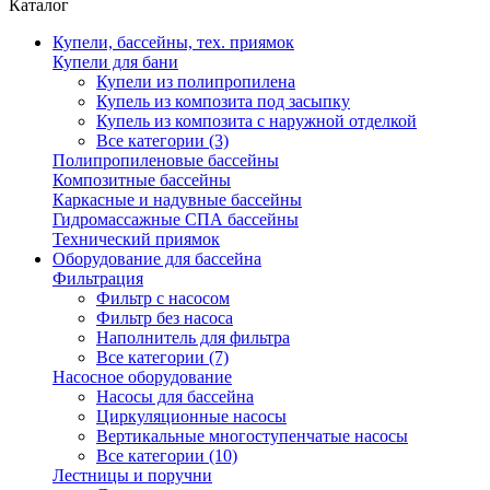
Каталог
Купели, бассейны, тех. приямок
Купели для бани
Купели из полипропилена
Купель из композита под засыпку
Купель из композита с наружной отделкой
Все категории (3)
Полипропиленовые бассейны
Композитные бассейны
Каркасные и надувные бассейны
Гидромассажные СПА бассейны
Технический приямок
Оборудование для бассейна
Фильтрация
Фильтр с насосом
Фильтр без насоса
Наполнитель для фильтра
Все категории (7)
Насосное оборудование
Насосы для бассейна
Циркуляционные насосы
Вертикальные многоступенчатые насосы
Все категории (10)
Лестницы и поручни