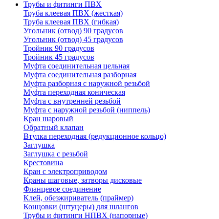
Трубы и фитинги ПВХ
Труба клеевая ПВХ (жесткая)
Труба клеевая ПВХ (гибкая)
Угольник (отвод) 90 градусов
Угольник (отвод) 45 градусов
Тройник 90 градусов
Тройник 45 градусов
Муфта соединительная цельная
Муфта соединительная разборная
Муфта разборная с наружной резьбой
Муфта переходная коническая
Муфта с внутренней резьбой
Муфта с наружной резьбой (ниппель)
Кран шаровый
Обратный клапан
Втулка переходная (редукционное кольцо)
Заглушка
Заглушка с резьбой
Крестовина
Кран с электроприводом
Краны шаговые, затворы дисковые
Фланцевое соединение
Клей, обезжириватель (праймер)
Концовки (штуцеры) для шлангов
Трубы и фитинги НПВХ (напорные)