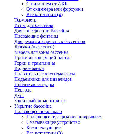
С питанием от АКБ
От скиммера или форсунки
Все категории (4)
Термометр
Игры для бассейна
Для консервации бассейна
Плавающие фонтаны
Для ремонта каркасных бассейнов
Лежаки (шезлонги)
Мебель для зоны бассейна
Противоскользящий настил
Горки и трамплины
Водные байки
Плавательные круги/матрасы
Подъемники для инвалидов
Прочие аксессуары
Пергола
Душ
Защитный экран от ветра
Укрытие бассейна
Плавающее покрывало
Плавающее пузырьковое покрывало
Сматывающее устройство
Комплектующие
Все категории (3)