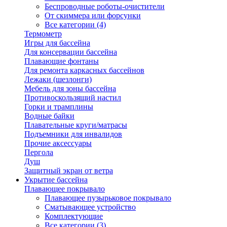
Беспроводные роботы-очистители
От скиммера или форсунки
Все категории (4)
Термометр
Игры для бассейна
Для консервации бассейна
Плавающие фонтаны
Для ремонта каркасных бассейнов
Лежаки (шезлонги)
Мебель для зоны бассейна
Противоскользящий настил
Горки и трамплины
Водные байки
Плавательные круги/матрасы
Подъемники для инвалидов
Прочие аксессуары
Пергола
Душ
Защитный экран от ветра
Укрытие бассейна
Плавающее покрывало
Плавающее пузырьковое покрывало
Сматывающее устройство
Комплектующие
Все категории (3)