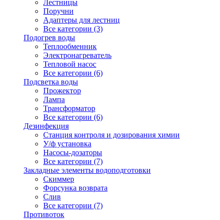
Лестницы
Поручни
Адаптеры для лестниц
Все категории (3)
Подогрев воды
Теплообменник
Электронагреватель
Тепловой насос
Все категории (6)
Подсветка воды
Прожектор
Лампа
Трансформатор
Все категории (6)
Дезинфекция
Станция контроля и дозирования химии
У/ф установка
Насосы-дозаторы
Все категории (7)
Закладные элементы водоподготовки
Скиммер
Форсунка возврата
Слив
Все категории (7)
Противоток