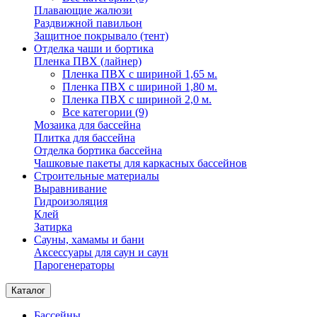
Плавающие жалюзи
Раздвижной павильон
Защитное покрывало (тент)
Отделка чаши и бортика
Пленка ПВХ (лайнер)
Пленка ПВХ с шириной 1,65 м.
Пленка ПВХ с шириной 1,80 м.
Пленка ПВХ с шириной 2,0 м.
Все категории (9)
Мозаика для бассейна
Плитка для бассейна
Отделка бортика бассейна
Чашковые пакеты для каркасных бассейнов
Строительные материалы
Выравнивание
Гидроизоляция
Клей
Затирка
Сауны, хамамы и бани
Аксессуары для саун и саун
Парогенераторы
Каталог
Бассейны