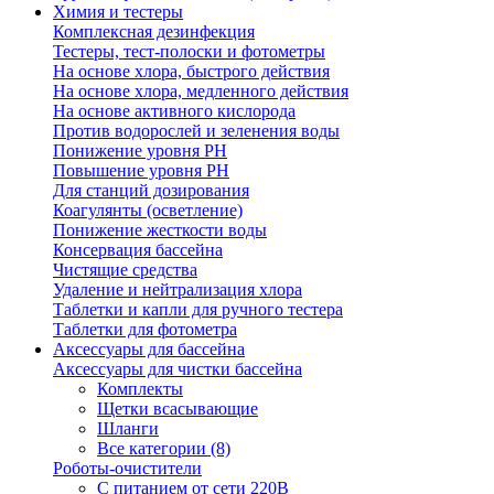
Химия и тестеры
Комплексная дезинфекция
Тестеры, тест-полоски и фотометры
На основе хлора, быстрого действия
На основе хлора, медленного действия
На основе активного кислорода
Против водорослей и зеленения воды
Понижение уровня РН
Повышение уровня РН
Для станций дозирования
Коагулянты (осветление)
Понижение жесткости воды
Консервация бассейна
Чистящие средства
Удаление и нейтрализация хлора
Таблетки и капли для ручного тестера
Таблетки для фотометра
Аксессуары для бассейна
Аксессуары для чистки бассейна
Комплекты
Щетки всасывающие
Шланги
Все категории (8)
Роботы-очистители
С питанием от сети 220В