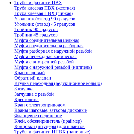
Трубы и фитинги ПВХ
Труба клеевая ПВХ (жесткая)
Труба клеевая ПВХ (гибкая)
Угольник (отвод) 90 градусов
Угольник (отвод) 45 градусов
Тройник 90 градусов
Тройник 45 градусов
Муфта соединительная цельная
Муфта соединительная разборная
Муфта разборная с наружной резьбой
Муфта переходная коническая
Муфта с внутренней резьбой
Муфта с наружной резьбой (ниппель)
Кран шаровый
Обратный клапан
Втулка переходная (редукционное кольцо)
Заглушка
Заглушка с резьбой
Крестовина
Кран с электроприводом
Краны шаговые, затворы дисковые
Фланцевое соединение
Клей, обезжириватель (праймер)
Концовки (штуцеры) для шлангов
Трубы и фитинги НПВХ (напорные)