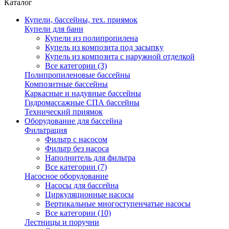
Каталог
Купели, бассейны, тех. приямок
Купели для бани
Купели из полипропилена
Купель из композита под засыпку
Купель из композита с наружной отделкой
Все категории (3)
Полипропиленовые бассейны
Композитные бассейны
Каркасные и надувные бассейны
Гидромассажные СПА бассейны
Технический приямок
Оборудование для бассейна
Фильтрация
Фильтр с насосом
Фильтр без насоса
Наполнитель для фильтра
Все категории (7)
Насосное оборудование
Насосы для бассейна
Циркуляционные насосы
Вертикальные многоступенчатые насосы
Все категории (10)
Лестницы и поручни