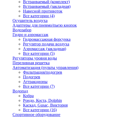
Встраиваемый (комплект)
Встраиваемый (закладная)
Навесной противоток
Все категории (4)
Осушитель воздуха
Адаптеры для пневмо/пьезо кнопок
Водозабор
Гидро и аэромассаж
Гидромассажная форсунка
Регулятор подачи воздуха
Аэромассаж (закладная)
Все категории (5)
Регуляторы уровня воды
Переливная решетка
Автоматизация (пульты управления)
Фильтрация/подогрев
Подогрев
Аттракционы
Все категории (7)
Водопад
Кобра
Рондо, Коста, Dolphin
Каскад, Gusac, Виктория
Все категории (16)
Спортивное оборудование