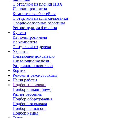
С отделкой из пленки ПВХ
Из полипропилена
Композитные бассейны
С отделкой из плитки/мозаики
Сборно-разборные бассейны
Реконструкция бассейна
Купели
Из полипропилена
Из композита
С отделкой из дерева
Укрытие
Плавающее покрывало
Плавающие жалюзи
Раздвижной павильон
Бортик
Ремонт и реконструкция
Наши работы
Подборы и заявки
Подбор онлайн (new)
Расчет бассейна
Подбор оборудования
Подбор покрывала
Подбор павильона
Подбор камня
О нас