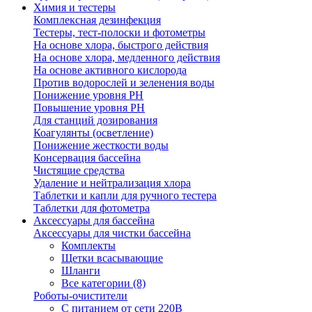
Химия и тестеры
Комплексная дезинфекция
Тестеры, тест-полоски и фотометры
На основе хлора, быстрого действия
На основе хлора, медленного действия
На основе активного кислорода
Против водорослей и зеленения воды
Понижение уровня РН
Повышение уровня РН
Для станций дозирования
Коагулянты (осветление)
Понижение жесткости воды
Консервация бассейна
Чистящие средства
Удаление и нейтрализация хлора
Таблетки и капли для ручного тестера
Таблетки для фотометра
Аксессуары для бассейна
Аксессуары для чистки бассейна
Комплекты
Щетки всасывающие
Шланги
Все категории (8)
Роботы-очистители
С питанием от сети 220В