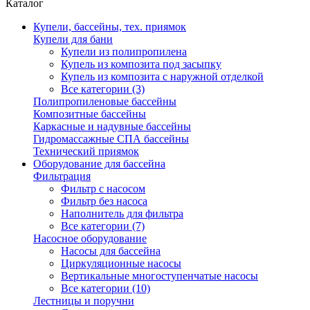
Каталог
Купели, бассейны, тех. приямок
Купели для бани
Купели из полипропилена
Купель из композита под засыпку
Купель из композита с наружной отделкой
Все категории (3)
Полипропиленовые бассейны
Композитные бассейны
Каркасные и надувные бассейны
Гидромассажные СПА бассейны
Технический приямок
Оборудование для бассейна
Фильтрация
Фильтр с насосом
Фильтр без насоса
Наполнитель для фильтра
Все категории (7)
Насосное оборудование
Насосы для бассейна
Циркуляционные насосы
Вертикальные многоступенчатые насосы
Все категории (10)
Лестницы и поручни