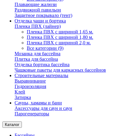
Плавающие жалюзи
Раздвижной павильон
Защитное покрывало (тент)
Отделка чаши и бортика
Пленка ПВХ (лайнер)
Пленка ПВХ с шириной 1,65 м.
Пленка ПВХ с шириной 1,80 м.
Пленка ПВХ с шириной 2,0 м.
Все категории (9)
Мозаика для бассейна
Плитка для бассейна
Отделка бортика бассейна
Чашковые пакеты для каркасных бассейнов
Строительные материалы
Выравнивание
Гидроизоляция
Клей
Затирка
Сауны, хамамы и бани
Аксессуары для саун и саун
Парогенераторы
Каталог
Бассейны