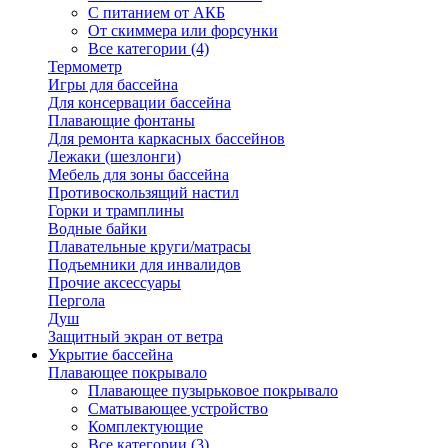
С питанием от АКБ
От скиммера или форсунки
Все категории (4)
Термометр
Игры для бассейна
Для консервации бассейна
Плавающие фонтаны
Для ремонта каркасных бассейнов
Лежаки (шезлонги)
Мебель для зоны бассейна
Противоскользящий настил
Горки и трамплины
Водные байки
Плавательные круги/матрасы
Подъемники для инвалидов
Прочие аксессуары
Пергола
Душ
Защитный экран от ветра
Укрытие бассейна
Плавающее покрывало
Плавающее пузырьковое покрывало
Сматывающее устройство
Комплектующие
Все категории (3)