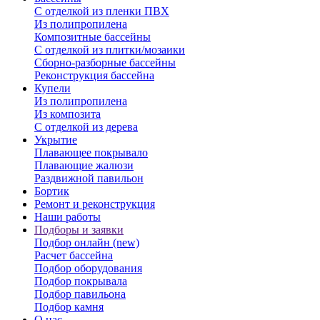
С отделкой из пленки ПВХ
Из полипропилена
Композитные бассейны
С отделкой из плитки/мозаики
Сборно-разборные бассейны
Реконструкция бассейна
Купели
Из полипропилена
Из композита
С отделкой из дерева
Укрытие
Плавающее покрывало
Плавающие жалюзи
Раздвижной павильон
Бортик
Ремонт и реконструкция
Наши работы
Подборы и заявки
Подбор онлайн (new)
Расчет бассейна
Подбор оборудования
Подбор покрывала
Подбор павильона
Подбор камня
О нас