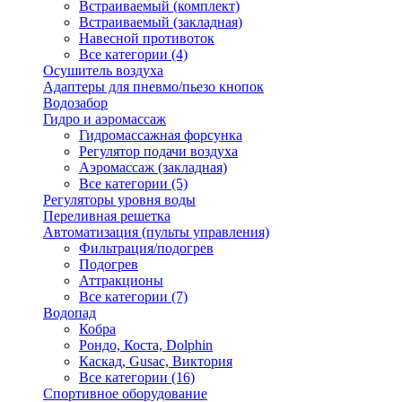
Встраиваемый (комплект)
Встраиваемый (закладная)
Навесной противоток
Все категории (4)
Осушитель воздуха
Адаптеры для пневмо/пьезо кнопок
Водозабор
Гидро и аэромассаж
Гидромассажная форсунка
Регулятор подачи воздуха
Аэромассаж (закладная)
Все категории (5)
Регуляторы уровня воды
Переливная решетка
Автоматизация (пульты управления)
Фильтрация/подогрев
Подогрев
Аттракционы
Все категории (7)
Водопад
Кобра
Рондо, Коста, Dolphin
Каскад, Gusac, Виктория
Все категории (16)
Спортивное оборудование