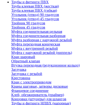
Трубы и фитинги ПВХ
Труба клеевая ПВХ (жесткая)
Труба клеевая ПВХ (гибкая)
Угольник (отвод) 90 градусов
Угольник (отвод) 45 градусов
Тройник 90 градусов
Тройник 45 градусов
Муфта соединительная цельная
Муфта соединительная разборная
Муфта разборная с наружной резьбой
Муфта переходная коническая
Муфта с внутренней резьбой
Муфта с наружной резьбой (ниппель)
Кран шаровый
Обратный клапан
Втулка переходная (редукционное кольцо)
Заглушка
Заглушка с резьбой
Крестовина
Кран с электроприводом
Краны шаговые, затворы дисковые
Фланцевое соединение
Клей, обезжириватель (праймер)
Концовки (штуцеры) для шлангов
Трубы и фитинги НПВХ (напорные)