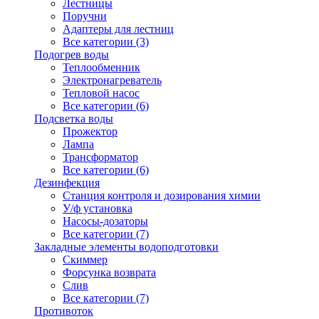
Лестницы
Поручни
Адаптеры для лестниц
Все категории (3)
Подогрев воды
Теплообменник
Электронагреватель
Тепловой насос
Все категории (6)
Подсветка воды
Прожектор
Лампа
Трансформатор
Все категории (6)
Дезинфекция
Станция контроля и дозирования химии
У/ф установка
Насосы-дозаторы
Все категории (7)
Закладные элементы водоподготовки
Скиммер
Форсунка возврата
Слив
Все категории (7)
Противоток