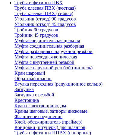
Трубы и фитинги ПВХ
Труба клеевая ПВХ (жесткая)
Труба клеевая ПВХ (гибкая)
Угольник (отвод) 90 градусов
Угольник (отвод) 45 градусов
Тройник 90 градусов
Тройник 45 градусов
Муфта соединительная цельная
Муфта соединительная разборная
Муфта разборная с наружной резьбой
Муфта переходная коническая
Муфта с внутренней резьбой
Муфта с наружной резьбой (ниппель)
Кран шаровый
Обратный клапан
Втулка переходная (редукционное кольцо)
Заглушка
Заглушка с резьбой
Крестовина
Кран с электроприводом
Краны шаговые, затворы дисковые
Фланцевое соединение
Клей, обезжириватель (праймер)
Концовки (штуцеры) для шлангов
Трубы и фитинги НПВХ (напорные)