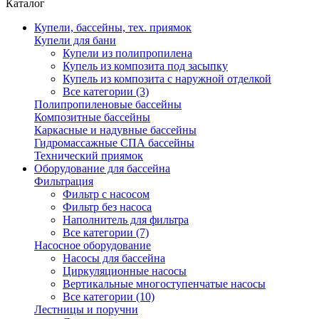
Каталог
Купели, бассейны, тех. приямок
Купели для бани
Купели из полипропилена
Купель из композита под засыпку
Купель из композита с наружной отделкой
Все категории (3)
Полипропиленовые бассейны
Композитные бассейны
Каркасные и надувные бассейны
Гидромассажные СПА бассейны
Технический приямок
Оборудование для бассейна
Фильтрация
Фильтр с насосом
Фильтр без насоса
Наполнитель для фильтра
Все категории (7)
Насосное оборудование
Насосы для бассейна
Циркуляционные насосы
Вертикальные многоступенчатые насосы
Все категории (10)
Лестницы и поручни