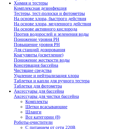
Химия и тестеры
Комплексная дезинфекция
Тестеры, тест-полоски и фотометры
На основе хлора, быстрого действия
На основе хлора, медленного действия
На основе активного кислорода
Против водорослей и зеленения воды
Понижение уровня РН
Повышение уровня РН
Для станций дозирования
Коагулянты (осветление)
Понижение жесткости воды
Консервация бассейна
Чистящие средства
Удаление и нейтрализация хлора
Таблетки и капли для ручного тестера
Таблетки для фотометра
Аксессуары для бассейна
Аксессуары для чистки бассейна
Комплекты
Щетки всасывающие
Шланги
Все категории (8)
Роботы-очистители
С питанием от сети 220В