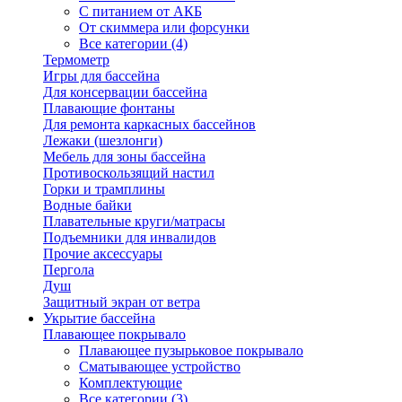
С питанием от АКБ
От скиммера или форсунки
Все категории (4)
Термометр
Игры для бассейна
Для консервации бассейна
Плавающие фонтаны
Для ремонта каркасных бассейнов
Лежаки (шезлонги)
Мебель для зоны бассейна
Противоскользящий настил
Горки и трамплины
Водные байки
Плавательные круги/матрасы
Подъемники для инвалидов
Прочие аксессуары
Пергола
Душ
Защитный экран от ветра
Укрытие бассейна
Плавающее покрывало
Плавающее пузырьковое покрывало
Сматывающее устройство
Комплектующие
Все категории (3)