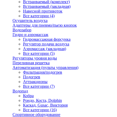
Встраиваемый (комплект)
Встраиваемый (закладная)
Навесной противоток
Все категории (4)
Осушитель воздуха
Адаптеры для пневмо/пьезо кнопок
Водозабор
Гидро и аэромассаж
Гидромассажная форсунка
Регулятор подачи воздуха
Аэромассаж (закладная)
Все категории (5)
Регуляторы уровня воды
Переливная решетка
Автоматизация (пульты управления)
Фильтрация/подогрев
Подогрев
Аттракционы
Все категории (7)
Водопад
Кобра
Рондо, Коста, Dolphin
Каскад, Gusac, Виктория
Все категории (16)
Спортивное оборудование