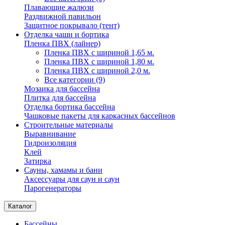
Плавающие жалюзи
Раздвижной павильон
Защитное покрывало (тент)
Отделка чаши и бортика
Пленка ПВХ (лайнер)
Пленка ПВХ с шириной 1,65 м.
Пленка ПВХ с шириной 1,80 м.
Пленка ПВХ с шириной 2,0 м.
Все категории (9)
Мозаика для бассейна
Плитка для бассейна
Отделка бортика бассейна
Чашковые пакеты для каркасных бассейнов
Строительные материалы
Выравнивание
Гидроизоляция
Клей
Затирка
Сауны, хамамы и бани
Аксессуары для саун и саун
Парогенераторы
Каталог
Бассейны