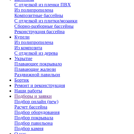
С отделкой из пленки ПВХ
Из полипропилена
Композитные бассейны
С отделкой из плитки/мозаики
Сборно-разборные бассейны
Реконструкция бассейна
Купели
Из полипропилена
Из композита
С отделкой из дерева
Укрытие
Плавающее покрывало
Плавающие жалюзи
Раздвижной павильон
Бортик
Ремонт и реконструкция
Наши работы
Подборы и заявки
Подбор онлайн (new)
Расчет бассейна
Подбор оборудования
Подбор покрывала
Подбор павильона
Подбор камня
О нас