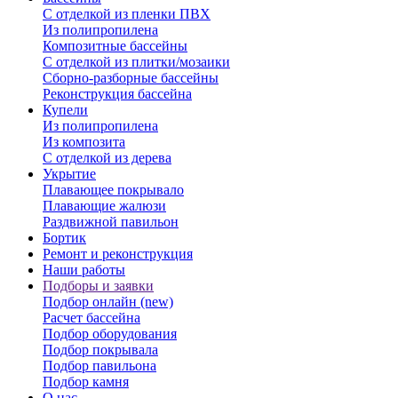
С отделкой из пленки ПВХ
Из полипропилена
Композитные бассейны
С отделкой из плитки/мозаики
Сборно-разборные бассейны
Реконструкция бассейна
Купели
Из полипропилена
Из композита
С отделкой из дерева
Укрытие
Плавающее покрывало
Плавающие жалюзи
Раздвижной павильон
Бортик
Ремонт и реконструкция
Наши работы
Подборы и заявки
Подбор онлайн (new)
Расчет бассейна
Подбор оборудования
Подбор покрывала
Подбор павильона
Подбор камня
О нас