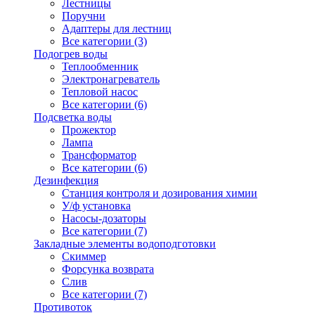
Лестницы
Поручни
Адаптеры для лестниц
Все категории (3)
Подогрев воды
Теплообменник
Электронагреватель
Тепловой насос
Все категории (6)
Подсветка воды
Прожектор
Лампа
Трансформатор
Все категории (6)
Дезинфекция
Станция контроля и дозирования химии
У/ф установка
Насосы-дозаторы
Все категории (7)
Закладные элементы водоподготовки
Скиммер
Форсунка возврата
Слив
Все категории (7)
Противоток