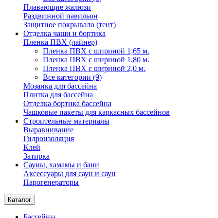
Плавающие жалюзи
Раздвижной павильон
Защитное покрывало (тент)
Отделка чаши и бортика
Пленка ПВХ (лайнер)
Пленка ПВХ с шириной 1,65 м.
Пленка ПВХ с шириной 1,80 м.
Пленка ПВХ с шириной 2,0 м.
Все категории (9)
Мозаика для бассейна
Плитка для бассейна
Отделка бортика бассейна
Чашковые пакеты для каркасных бассейнов
Строительные материалы
Выравнивание
Гидроизоляция
Клей
Затирка
Сауны, хамамы и бани
Аксессуары для саун и саун
Парогенераторы
Каталог
Бассейны