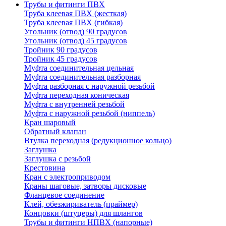
Трубы и фитинги ПВХ
Труба клеевая ПВХ (жесткая)
Труба клеевая ПВХ (гибкая)
Угольник (отвод) 90 градусов
Угольник (отвод) 45 градусов
Тройник 90 градусов
Тройник 45 градусов
Муфта соединительная цельная
Муфта соединительная разборная
Муфта разборная с наружной резьбой
Муфта переходная коническая
Муфта с внутренней резьбой
Муфта с наружной резьбой (ниппель)
Кран шаровый
Обратный клапан
Втулка переходная (редукционное кольцо)
Заглушка
Заглушка с резьбой
Крестовина
Кран с электроприводом
Краны шаговые, затворы дисковые
Фланцевое соединение
Клей, обезжириватель (праймер)
Концовки (штуцеры) для шлангов
Трубы и фитинги НПВХ (напорные)