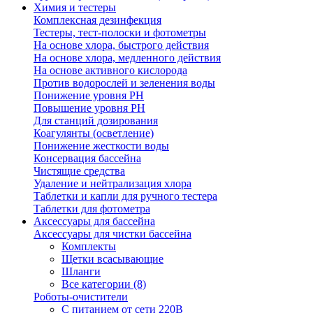
Химия и тестеры
Комплексная дезинфекция
Тестеры, тест-полоски и фотометры
На основе хлора, быстрого действия
На основе хлора, медленного действия
На основе активного кислорода
Против водорослей и зеленения воды
Понижение уровня РН
Повышение уровня РН
Для станций дозирования
Коагулянты (осветление)
Понижение жесткости воды
Консервация бассейна
Чистящие средства
Удаление и нейтрализация хлора
Таблетки и капли для ручного тестера
Таблетки для фотометра
Аксессуары для бассейна
Аксессуары для чистки бассейна
Комплекты
Щетки всасывающие
Шланги
Все категории (8)
Роботы-очистители
С питанием от сети 220В