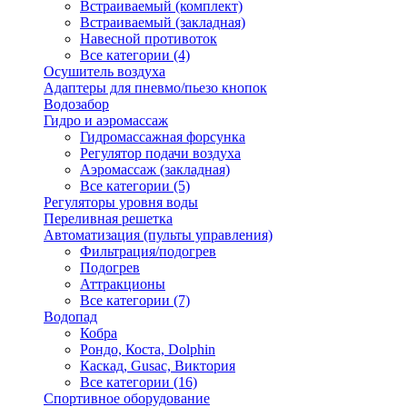
Встраиваемый (комплект)
Встраиваемый (закладная)
Навесной противоток
Все категории (4)
Осушитель воздуха
Адаптеры для пневмо/пьезо кнопок
Водозабор
Гидро и аэромассаж
Гидромассажная форсунка
Регулятор подачи воздуха
Аэромассаж (закладная)
Все категории (5)
Регуляторы уровня воды
Переливная решетка
Автоматизация (пульты управления)
Фильтрация/подогрев
Подогрев
Аттракционы
Все категории (7)
Водопад
Кобра
Рондо, Коста, Dolphin
Каскад, Gusac, Виктория
Все категории (16)
Спортивное оборудование