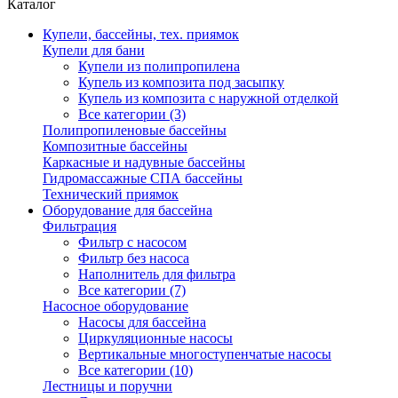
Каталог
Купели, бассейны, тех. приямок
Купели для бани
Купели из полипропилена
Купель из композита под засыпку
Купель из композита с наружной отделкой
Все категории (3)
Полипропиленовые бассейны
Композитные бассейны
Каркасные и надувные бассейны
Гидромассажные СПА бассейны
Технический приямок
Оборудование для бассейна
Фильтрация
Фильтр с насосом
Фильтр без насоса
Наполнитель для фильтра
Все категории (7)
Насосное оборудование
Насосы для бассейна
Циркуляционные насосы
Вертикальные многоступенчатые насосы
Все категории (10)
Лестницы и поручни