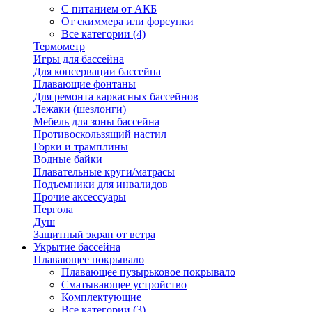
С питанием от АКБ
От скиммера или форсунки
Все категории (4)
Термометр
Игры для бассейна
Для консервации бассейна
Плавающие фонтаны
Для ремонта каркасных бассейнов
Лежаки (шезлонги)
Мебель для зоны бассейна
Противоскользящий настил
Горки и трамплины
Водные байки
Плавательные круги/матрасы
Подъемники для инвалидов
Прочие аксессуары
Пергола
Душ
Защитный экран от ветра
Укрытие бассейна
Плавающее покрывало
Плавающее пузырьковое покрывало
Сматывающее устройство
Комплектующие
Все категории (3)