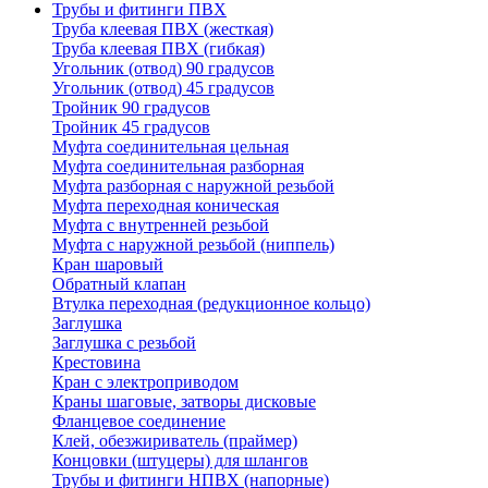
Трубы и фитинги ПВХ
Труба клеевая ПВХ (жесткая)
Труба клеевая ПВХ (гибкая)
Угольник (отвод) 90 градусов
Угольник (отвод) 45 градусов
Тройник 90 градусов
Тройник 45 градусов
Муфта соединительная цельная
Муфта соединительная разборная
Муфта разборная с наружной резьбой
Муфта переходная коническая
Муфта с внутренней резьбой
Муфта с наружной резьбой (ниппель)
Кран шаровый
Обратный клапан
Втулка переходная (редукционное кольцо)
Заглушка
Заглушка с резьбой
Крестовина
Кран с электроприводом
Краны шаговые, затворы дисковые
Фланцевое соединение
Клей, обезжириватель (праймер)
Концовки (штуцеры) для шлангов
Трубы и фитинги НПВХ (напорные)