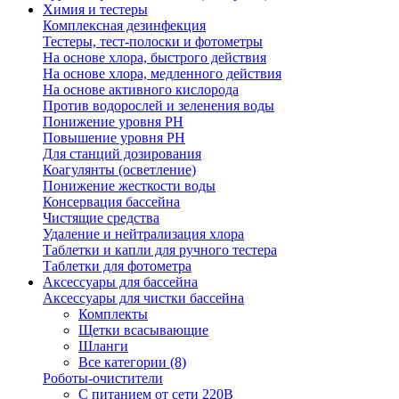
Химия и тестеры
Комплексная дезинфекция
Тестеры, тест-полоски и фотометры
На основе хлора, быстрого действия
На основе хлора, медленного действия
На основе активного кислорода
Против водорослей и зеленения воды
Понижение уровня РН
Повышение уровня РН
Для станций дозирования
Коагулянты (осветление)
Понижение жесткости воды
Консервация бассейна
Чистящие средства
Удаление и нейтрализация хлора
Таблетки и капли для ручного тестера
Таблетки для фотометра
Аксессуары для бассейна
Аксессуары для чистки бассейна
Комплекты
Щетки всасывающие
Шланги
Все категории (8)
Роботы-очистители
С питанием от сети 220В