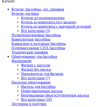
Каталог
Купели, бассейны, тех. приямок
Купели для бани
Купели из полипропилена
Купель из композита под засыпку
Купель из композита с наружной отделкой
Все категории (3)
Полипропиленовые бассейны
Композитные бассейны
Каркасные и надувные бассейны
Гидромассажные СПА бассейны
Технический приямок
Оборудование для бассейна
Фильтрация
Фильтр с насосом
Фильтр без насоса
Наполнитель для фильтра
Все категории (7)
Насосное оборудование
Насосы для бассейна
Циркуляционные насосы
Вертикальные многоступенчатые насосы
Все категории (10)
Лестницы и поручни