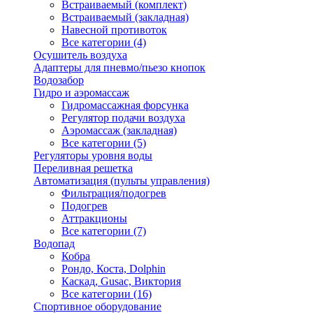
Встраиваемый (комплект)
Встраиваемый (закладная)
Навесной противоток
Все категории (4)
Осушитель воздуха
Адаптеры для пневмо/пьезо кнопок
Водозабор
Гидро и аэромассаж
Гидромассажная форсунка
Регулятор подачи воздуха
Аэромассаж (закладная)
Все категории (5)
Регуляторы уровня воды
Переливная решетка
Автоматизация (пульты управления)
Фильтрация/подогрев
Подогрев
Аттракционы
Все категории (7)
Водопад
Кобра
Рондо, Коста, Dolphin
Каскад, Gusac, Виктория
Все категории (16)
Спортивное оборудование