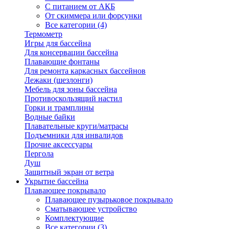
С питанием от АКБ
От скиммера или форсунки
Все категории (4)
Термометр
Игры для бассейна
Для консервации бассейна
Плавающие фонтаны
Для ремонта каркасных бассейнов
Лежаки (шезлонги)
Мебель для зоны бассейна
Противоскользящий настил
Горки и трамплины
Водные байки
Плавательные круги/матрасы
Подъемники для инвалидов
Прочие аксессуары
Пергола
Душ
Защитный экран от ветра
Укрытие бассейна
Плавающее покрывало
Плавающее пузырьковое покрывало
Сматывающее устройство
Комплектующие
Все категории (3)