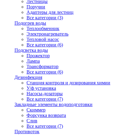
Лестницы
Поручни
Адаптеры для лестниц
Все категории (3)
Подогрев воды
Теплообменник
Электронагреватель
Тепловой насос
Все категории (6)
Подсветка воды
Прожектор
Лампа
Трансформатор
Все категории (6)
Дезинфекция
Станция контроля и дозирования химии
У/ф установка
Насосы-дозаторы
Все категории (7)
Закладные элементы водоподготовки
Скиммер
Форсунка возврата
Слив
Все категории (7)
Противоток