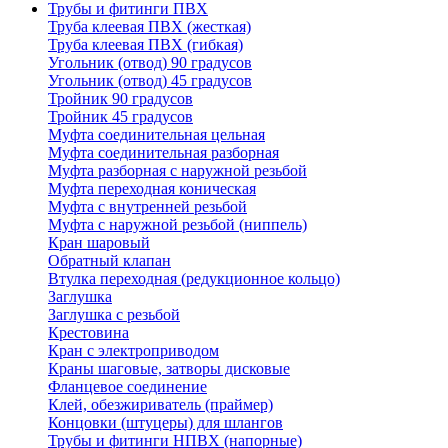
Трубы и фитинги ПВХ
Труба клеевая ПВХ (жесткая)
Труба клеевая ПВХ (гибкая)
Угольник (отвод) 90 градусов
Угольник (отвод) 45 градусов
Тройник 90 градусов
Тройник 45 градусов
Муфта соединительная цельная
Муфта соединительная разборная
Муфта разборная с наружной резьбой
Муфта переходная коническая
Муфта с внутренней резьбой
Муфта с наружной резьбой (ниппель)
Кран шаровый
Обратный клапан
Втулка переходная (редукционное кольцо)
Заглушка
Заглушка с резьбой
Крестовина
Кран с электроприводом
Краны шаговые, затворы дисковые
Фланцевое соединение
Клей, обезжириватель (праймер)
Концовки (штуцеры) для шлангов
Трубы и фитинги НПВХ (напорные)