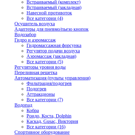
Встраиваемый (комплект)
Встраиваемый (закладная)
Навесной противоток
Все категории (4)
Осушитель воздуха
Адаптеры для пневмо/пьезо кнопок
Водозабор
Гидро и аэромассаж
Гидромассажная форсунка
Регулятор подачи воздуха
Аэромассаж (закладная)
Все категории (5)
Регуляторы уровня воды
Переливная решетка
Автоматизация (пульты управления)
Фильтрация/подогрев
Подогрев
Аттракционы
Все категории (7)
Водопад
Кобра
Рондо, Коста, Dolphin
Каскад, Gusac, Виктория
Все категории (16)
Спортивное оборудование