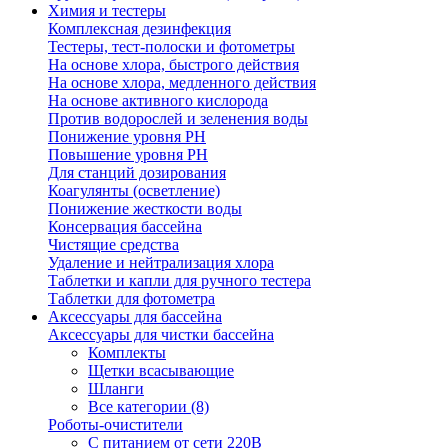
Химия и тестеры
Комплексная дезинфекция
Тестеры, тест-полоски и фотометры
На основе хлора, быстрого действия
На основе хлора, медленного действия
На основе активного кислорода
Против водорослей и зеленения воды
Понижение уровня РН
Повышение уровня РН
Для станций дозирования
Коагулянты (осветление)
Понижение жесткости воды
Консервация бассейна
Чистящие средства
Удаление и нейтрализация хлора
Таблетки и капли для ручного тестера
Таблетки для фотометра
Аксессуары для бассейна
Аксессуары для чистки бассейна
Комплекты
Щетки всасывающие
Шланги
Все категории (8)
Роботы-очистители
С питанием от сети 220В