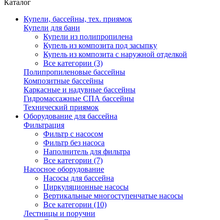
Каталог
Купели, бассейны, тех. приямок
Купели для бани
Купели из полипропилена
Купель из композита под засыпку
Купель из композита с наружной отделкой
Все категории (3)
Полипропиленовые бассейны
Композитные бассейны
Каркасные и надувные бассейны
Гидромассажные СПА бассейны
Технический приямок
Оборудование для бассейна
Фильтрация
Фильтр с насосом
Фильтр без насоса
Наполнитель для фильтра
Все категории (7)
Насосное оборудование
Насосы для бассейна
Циркуляционные насосы
Вертикальные многоступенчатые насосы
Все категории (10)
Лестницы и поручни