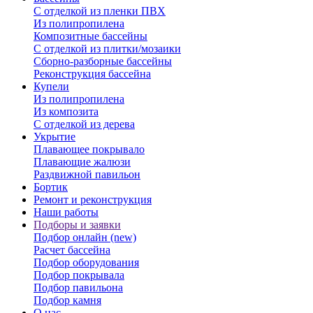
С отделкой из пленки ПВХ
Из полипропилена
Композитные бассейны
С отделкой из плитки/мозаики
Сборно-разборные бассейны
Реконструкция бассейна
Купели
Из полипропилена
Из композита
С отделкой из дерева
Укрытие
Плавающее покрывало
Плавающие жалюзи
Раздвижной павильон
Бортик
Ремонт и реконструкция
Наши работы
Подборы и заявки
Подбор онлайн (new)
Расчет бассейна
Подбор оборудования
Подбор покрывала
Подбор павильона
Подбор камня
О нас