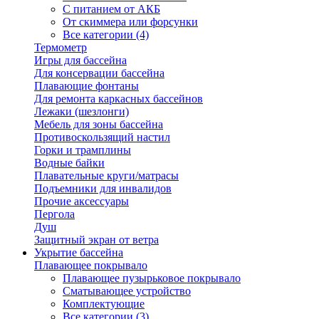
С питанием от АКБ
От скиммера или форсунки
Все категории (4)
Термометр
Игры для бассейна
Для консервации бассейна
Плавающие фонтаны
Для ремонта каркасных бассейнов
Лежаки (шезлонги)
Мебель для зоны бассейна
Противоскользящий настил
Горки и трамплины
Водные байки
Плавательные круги/матрасы
Подъемники для инвалидов
Прочие аксессуары
Пергола
Душ
Защитный экран от ветра
Укрытие бассейна
Плавающее покрывало
Плавающее пузырьковое покрывало
Сматывающее устройство
Комплектующие
Все категории (3)