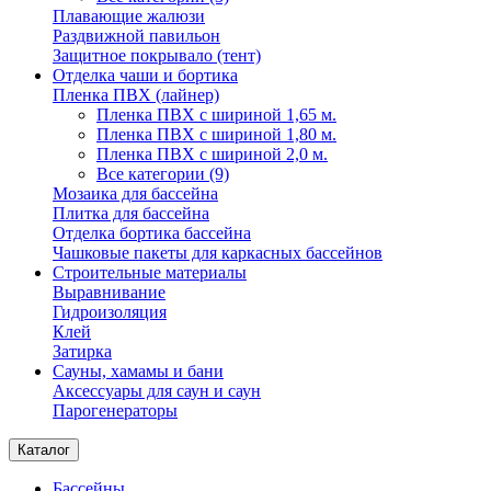
Плавающие жалюзи
Раздвижной павильон
Защитное покрывало (тент)
Отделка чаши и бортика
Пленка ПВХ (лайнер)
Пленка ПВХ с шириной 1,65 м.
Пленка ПВХ с шириной 1,80 м.
Пленка ПВХ с шириной 2,0 м.
Все категории (9)
Мозаика для бассейна
Плитка для бассейна
Отделка бортика бассейна
Чашковые пакеты для каркасных бассейнов
Строительные материалы
Выравнивание
Гидроизоляция
Клей
Затирка
Сауны, хамамы и бани
Аксессуары для саун и саун
Парогенераторы
Каталог
Бассейны