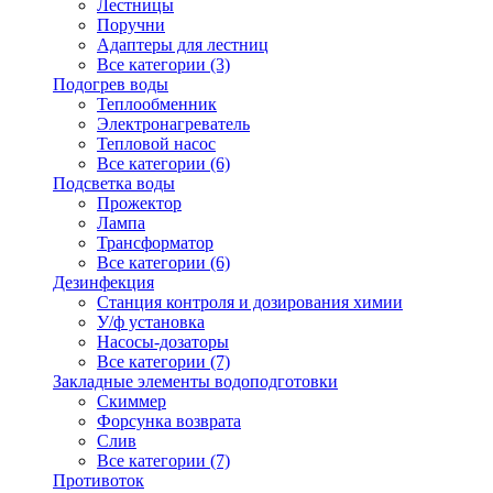
Лестницы
Поручни
Адаптеры для лестниц
Все категории (3)
Подогрев воды
Теплообменник
Электронагреватель
Тепловой насос
Все категории (6)
Подсветка воды
Прожектор
Лампа
Трансформатор
Все категории (6)
Дезинфекция
Станция контроля и дозирования химии
У/ф установка
Насосы-дозаторы
Все категории (7)
Закладные элементы водоподготовки
Скиммер
Форсунка возврата
Слив
Все категории (7)
Противоток