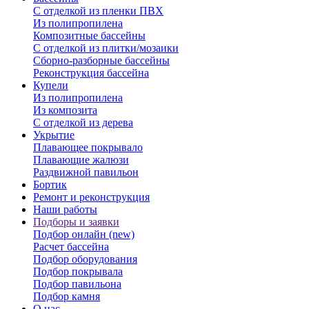
С отделкой из пленки ПВХ
Из полипропилена
Композитные бассейны
С отделкой из плитки/мозаики
Сборно-разборные бассейны
Реконструкция бассейна
Купели
Из полипропилена
Из композита
С отделкой из дерева
Укрытие
Плавающее покрывало
Плавающие жалюзи
Раздвижной павильон
Бортик
Ремонт и реконструкция
Наши работы
Подборы и заявки
Подбор онлайн (new)
Расчет бассейна
Подбор оборудования
Подбор покрывала
Подбор павильона
Подбор камня
О нас