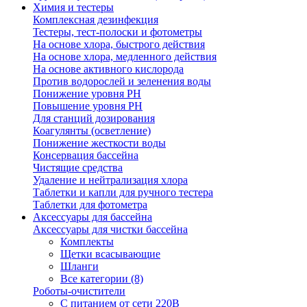
Химия и тестеры
Комплексная дезинфекция
Тестеры, тест-полоски и фотометры
На основе хлора, быстрого действия
На основе хлора, медленного действия
На основе активного кислорода
Против водорослей и зеленения воды
Понижение уровня РН
Повышение уровня РН
Для станций дозирования
Коагулянты (осветление)
Понижение жесткости воды
Консервация бассейна
Чистящие средства
Удаление и нейтрализация хлора
Таблетки и капли для ручного тестера
Таблетки для фотометра
Аксессуары для бассейна
Аксессуары для чистки бассейна
Комплекты
Щетки всасывающие
Шланги
Все категории (8)
Роботы-очистители
С питанием от сети 220В