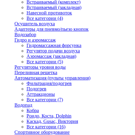
Встраиваемый (комплект)
Встраиваемый (закладная)
Навесной противоток
Все категории (4)
Осушитель воздуха
Адаптеры для пневмо/пьезо кнопок
Водозабор
Гидро и аэромассаж
Гидромассажная форсунка
Регулятор подачи воздуха
Аэромассаж (закладная)
Все категории (5)
Регуляторы уровня воды
Переливная решетка
Автоматизация (пульты управления)
Фильтрация/подогрев
Подогрев
Аттракционы
Все категории (7)
Водопад
Кобра
Рондо, Коста, Dolphin
Каскад, Gusac, Виктория
Все категории (16)
Спортивное оборудование