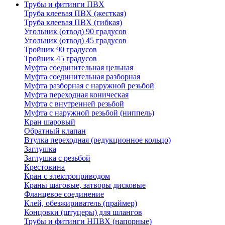
Трубы и фитинги ПВХ
Труба клеевая ПВХ (жесткая)
Труба клеевая ПВХ (гибкая)
Угольник (отвод) 90 градусов
Угольник (отвод) 45 градусов
Тройник 90 градусов
Тройник 45 градусов
Муфта соединительная цельная
Муфта соединительная разборная
Муфта разборная с наружной резьбой
Муфта переходная коническая
Муфта с внутренней резьбой
Муфта с наружной резьбой (ниппель)
Кран шаровый
Обратный клапан
Втулка переходная (редукционное кольцо)
Заглушка
Заглушка с резьбой
Крестовина
Кран с электроприводом
Краны шаговые, затворы дисковые
Фланцевое соединение
Клей, обезжириватель (праймер)
Концовки (штуцеры) для шлангов
Трубы и фитинги НПВХ (напорные)