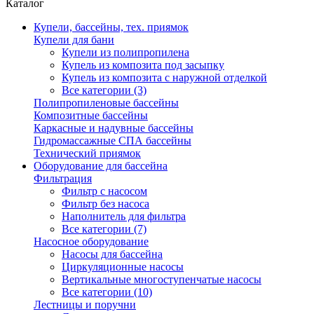
Каталог
Купели, бассейны, тех. приямок
Купели для бани
Купели из полипропилена
Купель из композита под засыпку
Купель из композита с наружной отделкой
Все категории (3)
Полипропиленовые бассейны
Композитные бассейны
Каркасные и надувные бассейны
Гидромассажные СПА бассейны
Технический приямок
Оборудование для бассейна
Фильтрация
Фильтр с насосом
Фильтр без насоса
Наполнитель для фильтра
Все категории (7)
Насосное оборудование
Насосы для бассейна
Циркуляционные насосы
Вертикальные многоступенчатые насосы
Все категории (10)
Лестницы и поручни