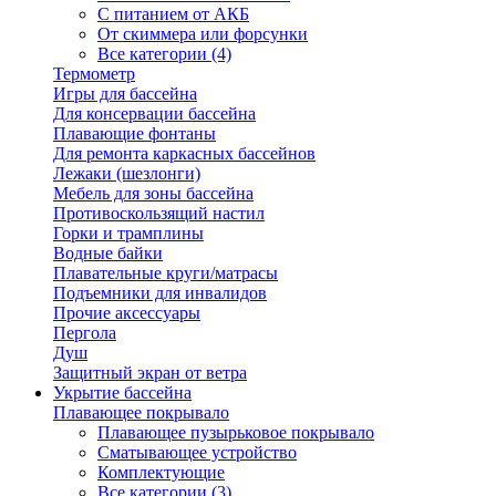
С питанием от АКБ
От скиммера или форсунки
Все категории (4)
Термометр
Игры для бассейна
Для консервации бассейна
Плавающие фонтаны
Для ремонта каркасных бассейнов
Лежаки (шезлонги)
Мебель для зоны бассейна
Противоскользящий настил
Горки и трамплины
Водные байки
Плавательные круги/матрасы
Подъемники для инвалидов
Прочие аксессуары
Пергола
Душ
Защитный экран от ветра
Укрытие бассейна
Плавающее покрывало
Плавающее пузырьковое покрывало
Сматывающее устройство
Комплектующие
Все категории (3)