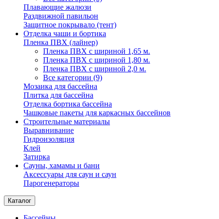
Плавающие жалюзи
Раздвижной павильон
Защитное покрывало (тент)
Отделка чаши и бортика
Пленка ПВХ (лайнер)
Пленка ПВХ с шириной 1,65 м.
Пленка ПВХ с шириной 1,80 м.
Пленка ПВХ с шириной 2,0 м.
Все категории (9)
Мозаика для бассейна
Плитка для бассейна
Отделка бортика бассейна
Чашковые пакеты для каркасных бассейнов
Строительные материалы
Выравнивание
Гидроизоляция
Клей
Затирка
Сауны, хамамы и бани
Аксессуары для саун и саун
Парогенераторы
Каталог
Бассейны