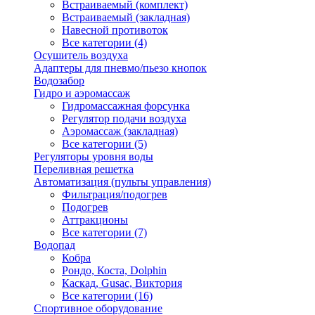
Встраиваемый (комплект)
Встраиваемый (закладная)
Навесной противоток
Все категории (4)
Осушитель воздуха
Адаптеры для пневмо/пьезо кнопок
Водозабор
Гидро и аэромассаж
Гидромассажная форсунка
Регулятор подачи воздуха
Аэромассаж (закладная)
Все категории (5)
Регуляторы уровня воды
Переливная решетка
Автоматизация (пульты управления)
Фильтрация/подогрев
Подогрев
Аттракционы
Все категории (7)
Водопад
Кобра
Рондо, Коста, Dolphin
Каскад, Gusac, Виктория
Все категории (16)
Спортивное оборудование