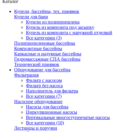
Каталог
Купели, бассейны, тех. приямок
Купели для бани
Купели из полипропилена
Купель из композита под засыпку
Купель из композита с наружной отделкой
Все категории (3)
Полипропиленовые бассейны
Композитные бассейны
Каркасные и надувные бассейны
Гидромассажные СПА бассейны
Технический приямок
Оборудование для бассейна
Фильтрация
Фильтр с насосом
Фильтр без насоса
Наполнитель для фильтра
Все категории (7)
Насосное оборудование
Насосы для бассейна
Циркуляционные насосы
Вертикальные многоступенчатые насосы
Все категории (10)
Лестницы и поручни