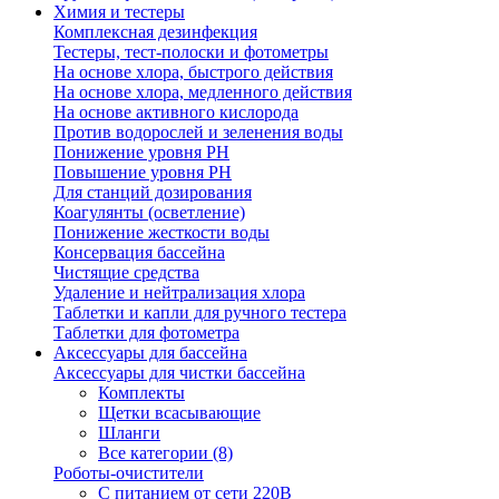
Химия и тестеры
Комплексная дезинфекция
Тестеры, тест-полоски и фотометры
На основе хлора, быстрого действия
На основе хлора, медленного действия
На основе активного кислорода
Против водорослей и зеленения воды
Понижение уровня РН
Повышение уровня РН
Для станций дозирования
Коагулянты (осветление)
Понижение жесткости воды
Консервация бассейна
Чистящие средства
Удаление и нейтрализация хлора
Таблетки и капли для ручного тестера
Таблетки для фотометра
Аксессуары для бассейна
Аксессуары для чистки бассейна
Комплекты
Щетки всасывающие
Шланги
Все категории (8)
Роботы-очистители
С питанием от сети 220В