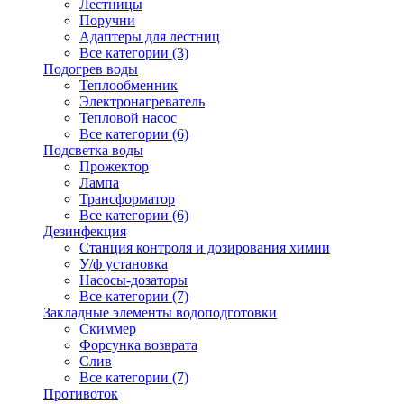
Лестницы
Поручни
Адаптеры для лестниц
Все категории (3)
Подогрев воды
Теплообменник
Электронагреватель
Тепловой насос
Все категории (6)
Подсветка воды
Прожектор
Лампа
Трансформатор
Все категории (6)
Дезинфекция
Станция контроля и дозирования химии
У/ф установка
Насосы-дозаторы
Все категории (7)
Закладные элементы водоподготовки
Скиммер
Форсунка возврата
Слив
Все категории (7)
Противоток