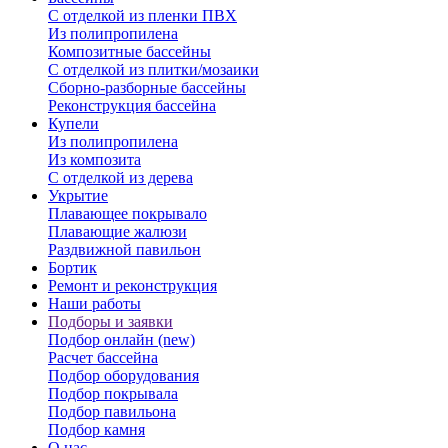
С отделкой из пленки ПВХ
Из полипропилена
Композитные бассейны
С отделкой из плитки/мозаики
Сборно-разборные бассейны
Реконструкция бассейна
Купели
Из полипропилена
Из композита
С отделкой из дерева
Укрытие
Плавающее покрывало
Плавающие жалюзи
Раздвижной павильон
Бортик
Ремонт и реконструкция
Наши работы
Подборы и заявки
Подбор онлайн (new)
Расчет бассейна
Подбор оборудования
Подбор покрывала
Подбор павильона
Подбор камня
О нас