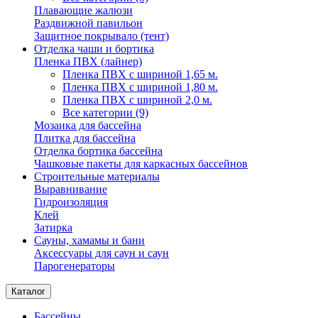
Плавающие жалюзи
Раздвижной павильон
Защитное покрывало (тент)
Отделка чаши и бортика
Пленка ПВХ (лайнер)
Пленка ПВХ с шириной 1,65 м.
Пленка ПВХ с шириной 1,80 м.
Пленка ПВХ с шириной 2,0 м.
Все категории (9)
Мозаика для бассейна
Плитка для бассейна
Отделка бортика бассейна
Чашковые пакеты для каркасных бассейнов
Строительные материалы
Выравнивание
Гидроизоляция
Клей
Затирка
Сауны, хамамы и бани
Аксессуары для саун и саун
Парогенераторы
Каталог
Бассейны