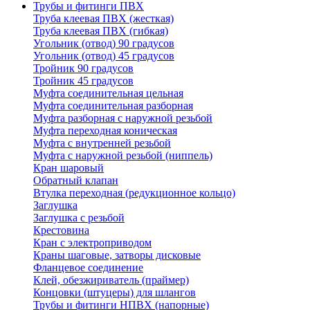
Трубы и фитинги ПВХ
Труба клеевая ПВХ (жесткая)
Труба клеевая ПВХ (гибкая)
Угольник (отвод) 90 градусов
Угольник (отвод) 45 градусов
Тройник 90 градусов
Тройник 45 градусов
Муфта соединительная цельная
Муфта соединительная разборная
Муфта разборная с наружной резьбой
Муфта переходная коническая
Муфта с внутренней резьбой
Муфта с наружной резьбой (ниппель)
Кран шаровый
Обратный клапан
Втулка переходная (редукционное кольцо)
Заглушка
Заглушка с резьбой
Крестовина
Кран с электроприводом
Краны шаговые, затворы дисковые
Фланцевое соединение
Клей, обезжириватель (праймер)
Концовки (штуцеры) для шлангов
Трубы и фитинги НПВХ (напорные)