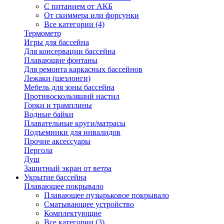
С питанием от АКБ
От скиммера или форсунки
Все категории (4)
Термометр
Игры для бассейна
Для консервации бассейна
Плавающие фонтаны
Для ремонта каркасных бассейнов
Лежаки (шезлонги)
Мебель для зоны бассейна
Противоскользящий настил
Горки и трамплины
Водные байки
Плавательные круги/матрасы
Подъемники для инвалидов
Прочие аксессуары
Пергола
Душ
Защитный экран от ветра
Укрытие бассейна
Плавающее покрывало
Плавающее пузырьковое покрывало
Сматывающее устройство
Комплектующие
Все категории (3)