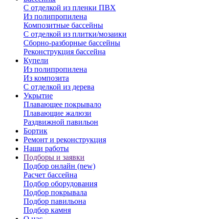
С отделкой из пленки ПВХ
Из полипропилена
Композитные бассейны
С отделкой из плитки/мозаики
Сборно-разборные бассейны
Реконструкция бассейна
Купели
Из полипропилена
Из композита
С отделкой из дерева
Укрытие
Плавающее покрывало
Плавающие жалюзи
Раздвижной павильон
Бортик
Ремонт и реконструкция
Наши работы
Подборы и заявки
Подбор онлайн (new)
Расчет бассейна
Подбор оборудования
Подбор покрывала
Подбор павильона
Подбор камня
О нас