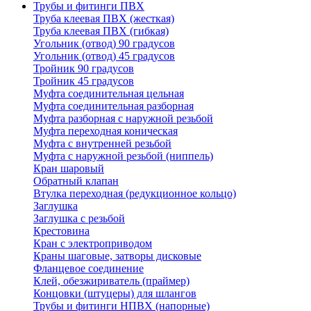
Трубы и фитинги ПВХ
Труба клеевая ПВХ (жесткая)
Труба клеевая ПВХ (гибкая)
Угольник (отвод) 90 градусов
Угольник (отвод) 45 градусов
Тройник 90 градусов
Тройник 45 градусов
Муфта соединительная цельная
Муфта соединительная разборная
Муфта разборная с наружной резьбой
Муфта переходная коническая
Муфта с внутренней резьбой
Муфта с наружной резьбой (ниппель)
Кран шаровый
Обратный клапан
Втулка переходная (редукционное кольцо)
Заглушка
Заглушка с резьбой
Крестовина
Кран с электроприводом
Краны шаговые, затворы дисковые
Фланцевое соединение
Клей, обезжириватель (праймер)
Концовки (штуцеры) для шлангов
Трубы и фитинги НПВХ (напорные)