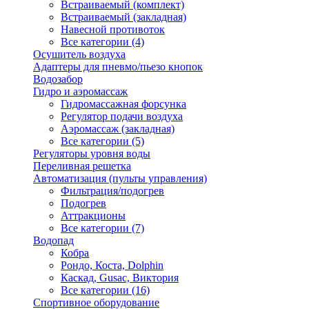
Встраиваемый (комплект)
Встраиваемый (закладная)
Навесной противоток
Все категории (4)
Осушитель воздуха
Адаптеры для пневмо/пьезо кнопок
Водозабор
Гидро и аэромассаж
Гидромассажная форсунка
Регулятор подачи воздуха
Аэромассаж (закладная)
Все категории (5)
Регуляторы уровня воды
Переливная решетка
Автоматизация (пульты управления)
Фильтрация/подогрев
Подогрев
Аттракционы
Все категории (7)
Водопад
Кобра
Рондо, Коста, Dolphin
Каскад, Gusac, Виктория
Все категории (16)
Спортивное оборудование