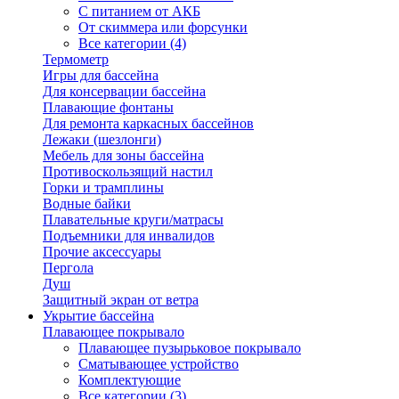
С питанием от АКБ
От скиммера или форсунки
Все категории (4)
Термометр
Игры для бассейна
Для консервации бассейна
Плавающие фонтаны
Для ремонта каркасных бассейнов
Лежаки (шезлонги)
Мебель для зоны бассейна
Противоскользящий настил
Горки и трамплины
Водные байки
Плавательные круги/матрасы
Подъемники для инвалидов
Прочие аксессуары
Пергола
Душ
Защитный экран от ветра
Укрытие бассейна
Плавающее покрывало
Плавающее пузырьковое покрывало
Сматывающее устройство
Комплектующие
Все категории (3)