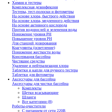
Химия и тестеры
Комплексная дезинфекция
Тестеры, тест-полоски и фотометры
На основе хлора, быстрого действия
На основе хлора, медленного действия
На основе активного кислорода
Против водорослей и зеленения воды
Понижение уровня РН
Повышение уровня РН
Для станций дозирования
Коагулянты (осветление)
Понижение жесткости воды
Консервация бассейна
Чистящие средства
Удаление и нейтрализация хлора
Таблетки и капли для ручного тестера
Таблетки для фотометра
Аксессуары для бассейна
Аксессуары для чистки бассейна
Комплекты
Щетки всасывающие
Шланги
Все категории (8)
Роботы-очистители
С питанием от сети 220В