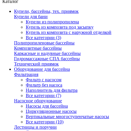
Каталог
Купели, бассейны, тех. приямок
Купели для бани
Купели из полипропилена
Купель из композита под засыпку
Купель из композита с наружной отделкой
Все категории (3)
Полипропиленовые бассейны
Композитные бассейны
Каркасные и надувные бассейны
Гидромассажные СПА бассейны
Технический приямок
Оборудование для бассейна
Фильтрация
Фильтр с насосом
Фильтр без насоса
Наполнитель для фильтра
Все категории (7)
Насосное оборудование
Насосы для бассейна
Циркуляционные насосы
Вертикальные многоступенчатые насосы
Все категории (10)
Лестницы и поручни