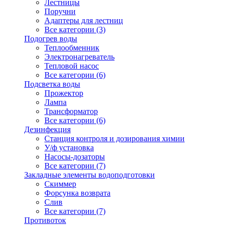
Лестницы
Поручни
Адаптеры для лестниц
Все категории (3)
Подогрев воды
Теплообменник
Электронагреватель
Тепловой насос
Все категории (6)
Подсветка воды
Прожектор
Лампа
Трансформатор
Все категории (6)
Дезинфекция
Станция контроля и дозирования химии
У/ф установка
Насосы-дозаторы
Все категории (7)
Закладные элементы водоподготовки
Скиммер
Форсунка возврата
Слив
Все категории (7)
Противоток