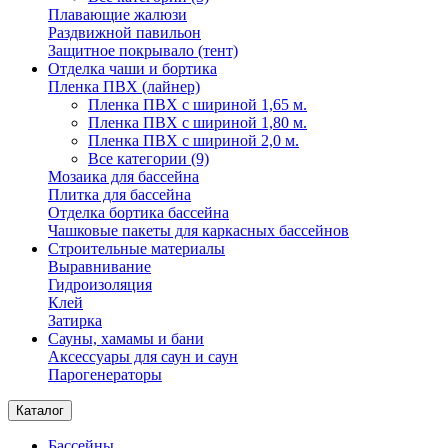
Плавающие жалюзи
Раздвижной павильон
Защитное покрывало (тент)
Отделка чаши и бортика
Пленка ПВХ (лайнер)
Пленка ПВХ с шириной 1,65 м.
Пленка ПВХ с шириной 1,80 м.
Пленка ПВХ с шириной 2,0 м.
Все категории (9)
Мозаика для бассейна
Плитка для бассейна
Отделка бортика бассейна
Чашковые пакеты для каркасных бассейнов
Строительные материалы
Выравнивание
Гидроизоляция
Клей
Затирка
Сауны, хамамы и бани
Аксессуары для саун и саун
Парогенераторы
Каталог
Бассейны