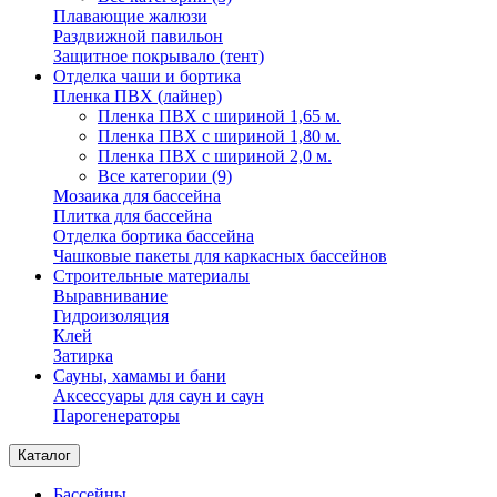
Плавающие жалюзи
Раздвижной павильон
Защитное покрывало (тент)
Отделка чаши и бортика
Пленка ПВХ (лайнер)
Пленка ПВХ с шириной 1,65 м.
Пленка ПВХ с шириной 1,80 м.
Пленка ПВХ с шириной 2,0 м.
Все категории (9)
Мозаика для бассейна
Плитка для бассейна
Отделка бортика бассейна
Чашковые пакеты для каркасных бассейнов
Строительные материалы
Выравнивание
Гидроизоляция
Клей
Затирка
Сауны, хамамы и бани
Аксессуары для саун и саун
Парогенераторы
Каталог
Бассейны