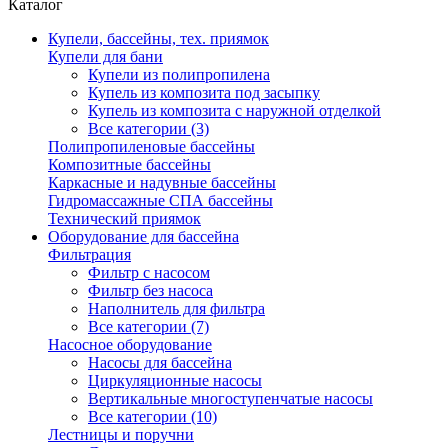
Каталог
Купели, бассейны, тех. приямок
Купели для бани
Купели из полипропилена
Купель из композита под засыпку
Купель из композита с наружной отделкой
Все категории (3)
Полипропиленовые бассейны
Композитные бассейны
Каркасные и надувные бассейны
Гидромассажные СПА бассейны
Технический приямок
Оборудование для бассейна
Фильтрация
Фильтр с насосом
Фильтр без насоса
Наполнитель для фильтра
Все категории (7)
Насосное оборудование
Насосы для бассейна
Циркуляционные насосы
Вертикальные многоступенчатые насосы
Все категории (10)
Лестницы и поручни