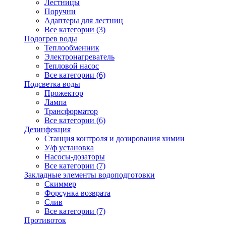
Лестницы
Поручни
Адаптеры для лестниц
Все категории (3)
Подогрев воды
Теплообменник
Электронагреватель
Тепловой насос
Все категории (6)
Подсветка воды
Прожектор
Лампа
Трансформатор
Все категории (6)
Дезинфекция
Станция контроля и дозирования химии
У/ф установка
Насосы-дозаторы
Все категории (7)
Закладные элементы водоподготовки
Скиммер
Форсунка возврата
Слив
Все категории (7)
Противоток