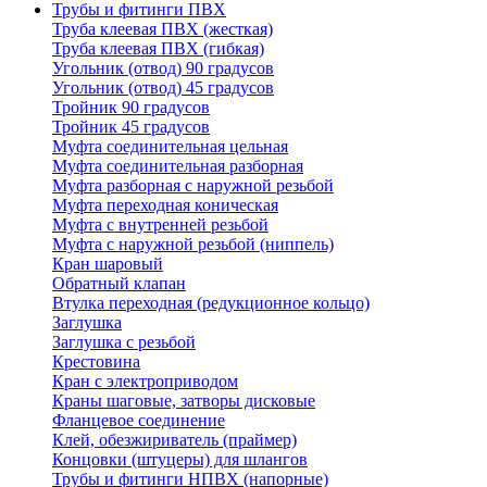
Трубы и фитинги ПВХ
Труба клеевая ПВХ (жесткая)
Труба клеевая ПВХ (гибкая)
Угольник (отвод) 90 градусов
Угольник (отвод) 45 градусов
Тройник 90 градусов
Тройник 45 градусов
Муфта соединительная цельная
Муфта соединительная разборная
Муфта разборная с наружной резьбой
Муфта переходная коническая
Муфта с внутренней резьбой
Муфта с наружной резьбой (ниппель)
Кран шаровый
Обратный клапан
Втулка переходная (редукционное кольцо)
Заглушка
Заглушка с резьбой
Крестовина
Кран с электроприводом
Краны шаговые, затворы дисковые
Фланцевое соединение
Клей, обезжириватель (праймер)
Концовки (штуцеры) для шлангов
Трубы и фитинги НПВХ (напорные)