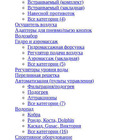
Встраиваемый (комплект)
Встраиваемый (закладная)
Навесной противоток
Все категории (4)
Осушитель воздуха
Адаптеры для пневмо/пьезо кнопок
Водозабор
Гидро и аэромассаж
Гидромассажная форсунка
Регулятор подачи воздуха
Аэромассаж (закладная)
Все категории (5)
Регуляторы уровня воды
Переливная решетка
Автоматизация (пульты управления)
Фильтрация/подогрев
Подогрев
Аттракционы
Все категории (7)
Водопад
Кобра
Рондо, Коста, Dolphin
Каскад, Gusac, Виктория
Все категории (16)
Спортивное оборудование