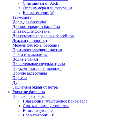
С питанием от АКБ
От скиммера или форсунки
Все категории (4)
Термометр
Игры для бассейна
Для консервации бассейна
Плавающие фонтаны
Для ремонта каркасных бассейнов
Лежаки (шезлонги)
Мебель для зоны бассейна
Противоскользящий настил
Горки и трамплины
Водные байки
Плавательные круги/матрасы
Подъемники для инвалидов
Прочие аксессуары
Пергола
Душ
Защитный экран от ветра
Укрытие бассейна
Плавающее покрывало
Плавающее пузырьковое покрывало
Сматывающее устройство
Комплектующие
Все категории (3)