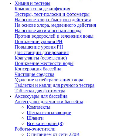
Химия и тестеры
Комплексная дезинфекция
Тестеры, тест-полоски и фотометры
На основе хлора, быстрого действия
На основе хлора, медленного действия
На основе активного кислорода
Против водорослей и зеленения воды
Понижение уровня РН
Повышение уровня РН
Для станций дозирования
Коагулянты (осветление)
Понижение жесткости воды
Консервация бассейна
Чистящие средства
Удаление и нейтрализация хлора
Таблетки и капли для ручного тестера
Таблетки для фотометра
Аксессуары для бассейна
Аксессуары для чистки бассейна
Комплекты
Щетки всасывающие
Шланги
Все категории (8)
Роботы-очистители
С питанием от сети 220В