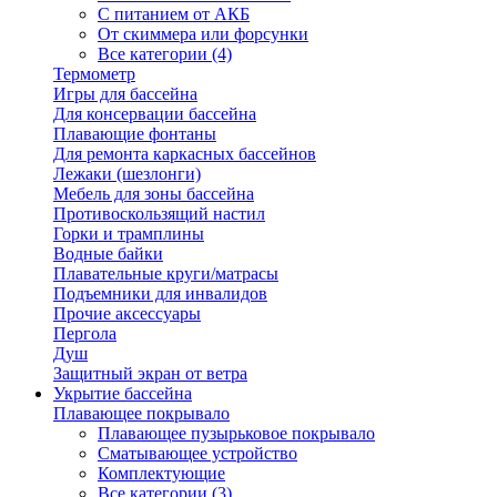
С питанием от АКБ
От скиммера или форсунки
Все категории (4)
Термометр
Игры для бассейна
Для консервации бассейна
Плавающие фонтаны
Для ремонта каркасных бассейнов
Лежаки (шезлонги)
Мебель для зоны бассейна
Противоскользящий настил
Горки и трамплины
Водные байки
Плавательные круги/матрасы
Подъемники для инвалидов
Прочие аксессуары
Пергола
Душ
Защитный экран от ветра
Укрытие бассейна
Плавающее покрывало
Плавающее пузырьковое покрывало
Сматывающее устройство
Комплектующие
Все категории (3)