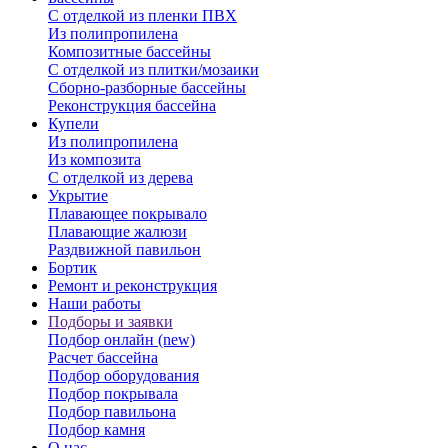
С отделкой из пленки ПВХ
Из полипропилена
Композитные бассейны
С отделкой из плитки/мозаики
Сборно-разборные бассейны
Реконструкция бассейна
Купели
Из полипропилена
Из композита
С отделкой из дерева
Укрытие
Плавающее покрывало
Плавающие жалюзи
Раздвижной павильон
Бортик
Ремонт и реконструкция
Наши работы
Подборы и заявки
Подбор онлайн (new)
Расчет бассейна
Подбор оборудования
Подбор покрывала
Подбор павильона
Подбор камня
О нас