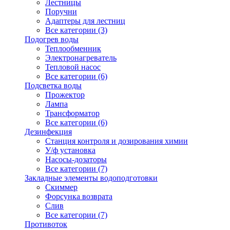
Лестницы
Поручни
Адаптеры для лестниц
Все категории (3)
Подогрев воды
Теплообменник
Электронагреватель
Тепловой насос
Все категории (6)
Подсветка воды
Прожектор
Лампа
Трансформатор
Все категории (6)
Дезинфекция
Станция контроля и дозирования химии
У/ф установка
Насосы-дозаторы
Все категории (7)
Закладные элементы водоподготовки
Скиммер
Форсунка возврата
Слив
Все категории (7)
Противоток