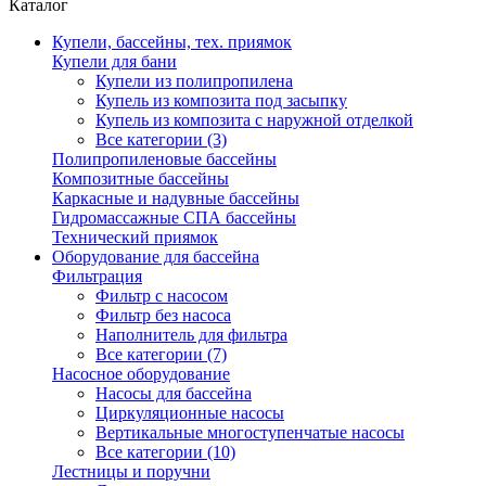
Каталог
Купели, бассейны, тех. приямок
Купели для бани
Купели из полипропилена
Купель из композита под засыпку
Купель из композита с наружной отделкой
Все категории (3)
Полипропиленовые бассейны
Композитные бассейны
Каркасные и надувные бассейны
Гидромассажные СПА бассейны
Технический приямок
Оборудование для бассейна
Фильтрация
Фильтр с насосом
Фильтр без насоса
Наполнитель для фильтра
Все категории (7)
Насосное оборудование
Насосы для бассейна
Циркуляционные насосы
Вертикальные многоступенчатые насосы
Все категории (10)
Лестницы и поручни