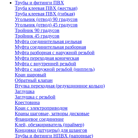
Трубы и фитинги ПВХ
Труба клеевая ПВХ (жесткая)
Труба клеевая ПВХ (гибкая)
Угольник (отвод) 90 градусов
Угольник (отвод) 45 градусов
Тройник 90 градусов
Тройник 45 градусов
Муфта соединительная цельная
Муфта соединительная разборная
Муфта разборная с наружной резьбой
Муфта переходная коническая
Муфта с внутренней резьбой
Муфта с наружной резьбой (ниппель)
Кран шаровый
Обратный клапан
Втулка переходная (редукционное кольцо)
Заглушка
Заглушка с резьбой
Крестовина
Кран с электроприводом
Краны шаговые, затворы дисковые
Фланцевое соединение
Клей, обезжириватель (праймер)
Концовки (штуцеры) для шлангов
Трубы и фитинги НПВХ (напорные)