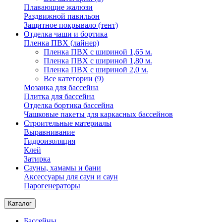
Плавающие жалюзи
Раздвижной павильон
Защитное покрывало (тент)
Отделка чаши и бортика
Пленка ПВХ (лайнер)
Пленка ПВХ с шириной 1,65 м.
Пленка ПВХ с шириной 1,80 м.
Пленка ПВХ с шириной 2,0 м.
Все категории (9)
Мозаика для бассейна
Плитка для бассейна
Отделка бортика бассейна
Чашковые пакеты для каркасных бассейнов
Строительные материалы
Выравнивание
Гидроизоляция
Клей
Затирка
Сауны, хамамы и бани
Аксессуары для саун и саун
Парогенераторы
Каталог
Бассейны