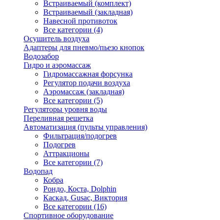
Встраиваемый (комплект)
Встраиваемый (закладная)
Навесной противоток
Все категории (4)
Осушитель воздуха
Адаптеры для пневмо/пьезо кнопок
Водозабор
Гидро и аэромассаж
Гидромассажная форсунка
Регулятор подачи воздуха
Аэромассаж (закладная)
Все категории (5)
Регуляторы уровня воды
Переливная решетка
Автоматизация (пульты управления)
Фильтрация/подогрев
Подогрев
Аттракционы
Все категории (7)
Водопад
Кобра
Рондо, Коста, Dolphin
Каскад, Gusac, Виктория
Все категории (16)
Спортивное оборудование