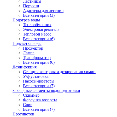
Лестницы
Поручни
Адаптеры для лестниц
Все категории (3)
Подогрев воды
Теплообменник
Электронагреватель
Тепловой насос
Все категории (6)
Подсветка воды
Прожектор
Лампа
Трансформатор
Все категории (6)
Дезинфекция
Станция контроля и дозирования химии
У/ф установка
Насосы-дозаторы
Все категории (7)
Закладные элементы водоподготовки
Скиммер
Форсунка возврата
Слив
Все категории (7)
Противоток