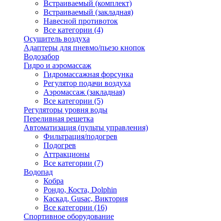
Встраиваемый (комплект)
Встраиваемый (закладная)
Навесной противоток
Все категории (4)
Осушитель воздуха
Адаптеры для пневмо/пьезо кнопок
Водозабор
Гидро и аэромассаж
Гидромассажная форсунка
Регулятор подачи воздуха
Аэромассаж (закладная)
Все категории (5)
Регуляторы уровня воды
Переливная решетка
Автоматизация (пульты управления)
Фильтрация/подогрев
Подогрев
Аттракционы
Все категории (7)
Водопад
Кобра
Рондо, Коста, Dolphin
Каскад, Gusac, Виктория
Все категории (16)
Спортивное оборудование