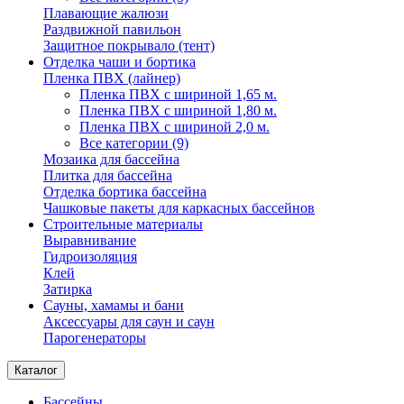
Плавающие жалюзи
Раздвижной павильон
Защитное покрывало (тент)
Отделка чаши и бортика
Пленка ПВХ (лайнер)
Пленка ПВХ с шириной 1,65 м.
Пленка ПВХ с шириной 1,80 м.
Пленка ПВХ с шириной 2,0 м.
Все категории (9)
Мозаика для бассейна
Плитка для бассейна
Отделка бортика бассейна
Чашковые пакеты для каркасных бассейнов
Строительные материалы
Выравнивание
Гидроизоляция
Клей
Затирка
Сауны, хамамы и бани
Аксессуары для саун и саун
Парогенераторы
Каталог
Бассейны