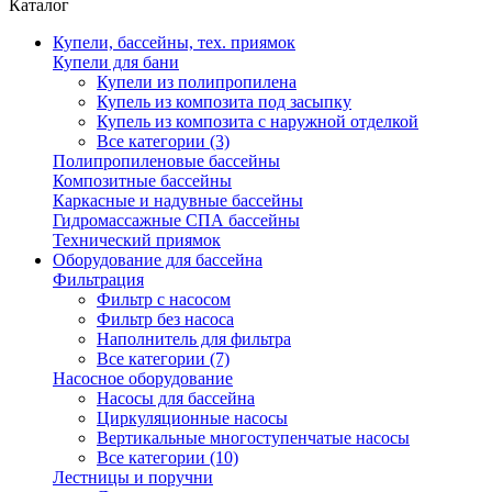
Каталог
Купели, бассейны, тех. приямок
Купели для бани
Купели из полипропилена
Купель из композита под засыпку
Купель из композита с наружной отделкой
Все категории (3)
Полипропиленовые бассейны
Композитные бассейны
Каркасные и надувные бассейны
Гидромассажные СПА бассейны
Технический приямок
Оборудование для бассейна
Фильтрация
Фильтр с насосом
Фильтр без насоса
Наполнитель для фильтра
Все категории (7)
Насосное оборудование
Насосы для бассейна
Циркуляционные насосы
Вертикальные многоступенчатые насосы
Все категории (10)
Лестницы и поручни