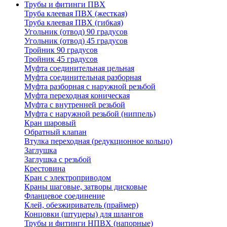
Трубы и фитинги ПВХ
Труба клеевая ПВХ (жесткая)
Труба клеевая ПВХ (гибкая)
Угольник (отвод) 90 градусов
Угольник (отвод) 45 градусов
Тройник 90 градусов
Тройник 45 градусов
Муфта соединительная цельная
Муфта соединительная разборная
Муфта разборная с наружной резьбой
Муфта переходная коническая
Муфта с внутренней резьбой
Муфта с наружной резьбой (ниппель)
Кран шаровый
Обратный клапан
Втулка переходная (редукционное кольцо)
Заглушка
Заглушка с резьбой
Крестовина
Кран с электроприводом
Краны шаговые, затворы дисковые
Фланцевое соединение
Клей, обезжириватель (праймер)
Концовки (штуцеры) для шлангов
Трубы и фитинги НПВХ (напорные)