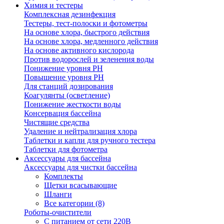
Химия и тестеры
Комплексная дезинфекция
Тестеры, тест-полоски и фотометры
На основе хлора, быстрого действия
На основе хлора, медленного действия
На основе активного кислорода
Против водорослей и зеленения воды
Понижение уровня РН
Повышение уровня РН
Для станций дозирования
Коагулянты (осветление)
Понижение жесткости воды
Консервация бассейна
Чистящие средства
Удаление и нейтрализация хлора
Таблетки и капли для ручного тестера
Таблетки для фотометра
Аксессуары для бассейна
Аксессуары для чистки бассейна
Комплекты
Щетки всасывающие
Шланги
Все категории (8)
Роботы-очистители
С питанием от сети 220В