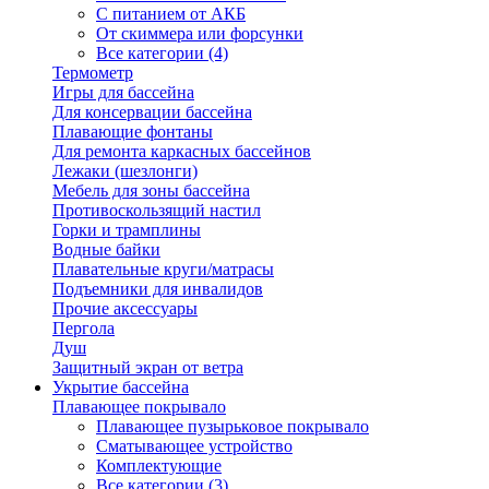
С питанием от АКБ
От скиммера или форсунки
Все категории (4)
Термометр
Игры для бассейна
Для консервации бассейна
Плавающие фонтаны
Для ремонта каркасных бассейнов
Лежаки (шезлонги)
Мебель для зоны бассейна
Противоскользящий настил
Горки и трамплины
Водные байки
Плавательные круги/матрасы
Подъемники для инвалидов
Прочие аксессуары
Пергола
Душ
Защитный экран от ветра
Укрытие бассейна
Плавающее покрывало
Плавающее пузырьковое покрывало
Сматывающее устройство
Комплектующие
Все категории (3)