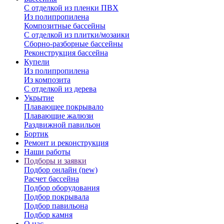
С отделкой из пленки ПВХ
Из полипропилена
Композитные бассейны
С отделкой из плитки/мозаики
Сборно-разборные бассейны
Реконструкция бассейна
Купели
Из полипропилена
Из композита
С отделкой из дерева
Укрытие
Плавающее покрывало
Плавающие жалюзи
Раздвижной павильон
Бортик
Ремонт и реконструкция
Наши работы
Подборы и заявки
Подбор онлайн (new)
Расчет бассейна
Подбор оборудования
Подбор покрывала
Подбор павильона
Подбор камня
О нас