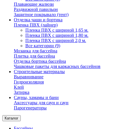
Плавающие жалюзи
Раздвижной павильон
Защитное покрывало (тент)
Отделка чаши и бортика
Пленка ПВХ (лайнер)
Пленка ПВХ с шириной 1,65 м.
Пленка ПВХ с шириной 1,80 м.
Пленка ПВХ с шириной 2,0 м.
Все категории (9)
Мозаика для бассейна
Плитка для бассейна
Отделка бортика бассейна
Чашковые пакеты для каркасных бассейнов
Строительные материалы
Выравнивание
Гидроизоляция
Клей
Затирка
Сауны, хамамы и бани
Аксессуары для саун и саун
Парогенераторы
Каталог
Бассейны