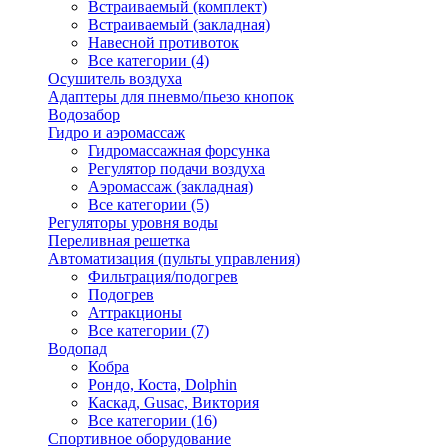
Встраиваемый (комплект)
Встраиваемый (закладная)
Навесной противоток
Все категории (4)
Осушитель воздуха
Адаптеры для пневмо/пьезо кнопок
Водозабор
Гидро и аэромассаж
Гидромассажная форсунка
Регулятор подачи воздуха
Аэромассаж (закладная)
Все категории (5)
Регуляторы уровня воды
Переливная решетка
Автоматизация (пульты управления)
Фильтрация/подогрев
Подогрев
Аттракционы
Все категории (7)
Водопад
Кобра
Рондо, Коста, Dolphin
Каскад, Gusac, Виктория
Все категории (16)
Спортивное оборудование