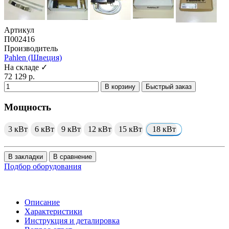
Артикул
П002416
Производитель
Pahlen (Швеция)
На складе ✓
72 129 р.
В корзину
Быстрый заказ
Мощность
3 кВт
6 кВт
9 кВт
12 кВт
15 кВт
18 кВт
В закладки
В сравнение
Подбор оборудования
Описание
Характеристики
Инструкция и деталировка