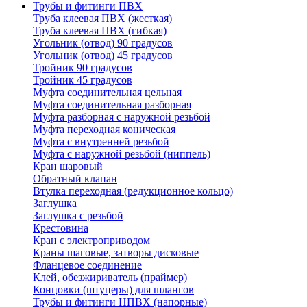
Трубы и фитинги ПВХ
Труба клеевая ПВХ (жесткая)
Труба клеевая ПВХ (гибкая)
Угольник (отвод) 90 градусов
Угольник (отвод) 45 градусов
Тройник 90 градусов
Тройник 45 градусов
Муфта соединительная цельная
Муфта соединительная разборная
Муфта разборная с наружной резьбой
Муфта переходная коническая
Муфта с внутренней резьбой
Муфта с наружной резьбой (ниппель)
Кран шаровый
Обратный клапан
Втулка переходная (редукционное кольцо)
Заглушка
Заглушка с резьбой
Крестовина
Кран с электроприводом
Краны шаговые, затворы дисковые
Фланцевое соединение
Клей, обезжириватель (праймер)
Концовки (штуцеры) для шлангов
Трубы и фитинги НПВХ (напорные)