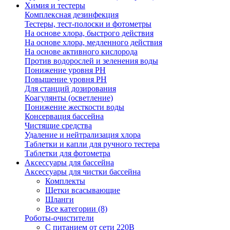
Химия и тестеры
Комплексная дезинфекция
Тестеры, тест-полоски и фотометры
На основе хлора, быстрого действия
На основе хлора, медленного действия
На основе активного кислорода
Против водорослей и зеленения воды
Понижение уровня РН
Повышение уровня РН
Для станций дозирования
Коагулянты (осветление)
Понижение жесткости воды
Консервация бассейна
Чистящие средства
Удаление и нейтрализация хлора
Таблетки и капли для ручного тестера
Таблетки для фотометра
Аксессуары для бассейна
Аксессуары для чистки бассейна
Комплекты
Щетки всасывающие
Шланги
Все категории (8)
Роботы-очистители
С питанием от сети 220В