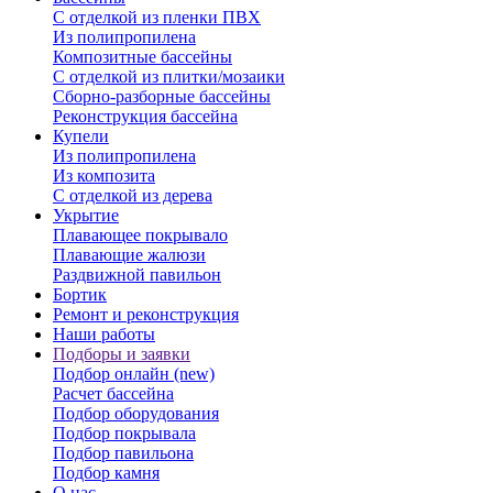
С отделкой из пленки ПВХ
Из полипропилена
Композитные бассейны
С отделкой из плитки/мозаики
Сборно-разборные бассейны
Реконструкция бассейна
Купели
Из полипропилена
Из композита
С отделкой из дерева
Укрытие
Плавающее покрывало
Плавающие жалюзи
Раздвижной павильон
Бортик
Ремонт и реконструкция
Наши работы
Подборы и заявки
Подбор онлайн (new)
Расчет бассейна
Подбор оборудования
Подбор покрывала
Подбор павильона
Подбор камня
О нас