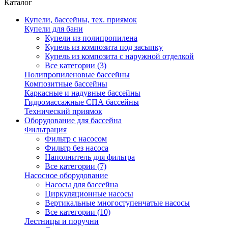
Каталог
Купели, бассейны, тех. приямок
Купели для бани
Купели из полипропилена
Купель из композита под засыпку
Купель из композита с наружной отделкой
Все категории (3)
Полипропиленовые бассейны
Композитные бассейны
Каркасные и надувные бассейны
Гидромассажные СПА бассейны
Технический приямок
Оборудование для бассейна
Фильтрация
Фильтр с насосом
Фильтр без насоса
Наполнитель для фильтра
Все категории (7)
Насосное оборудование
Насосы для бассейна
Циркуляционные насосы
Вертикальные многоступенчатые насосы
Все категории (10)
Лестницы и поручни