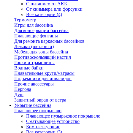
С питанием от АКБ
От скиммера или форсунки
Все категории (4)
Термометр
Игры для бассейна
Для консервации бассейна
Плавающие фонтаны
Для ремонта каркасных бассейнов
Лежаки (шезлонги)
Мебель для зоны бассейна
Противоскользящий настил
Горки и трамплины
Водные байки
Плавательные круги/матрасы
Подъемники для инвалидов
Прочие аксессуары
Пергола
Душ
Защитный экран от ветра
Укрытие бассейна
Плавающее покрывало
Плавающее пузырьковое покрывало
Сматывающее устройство
Комплектующие
Все категории (3)