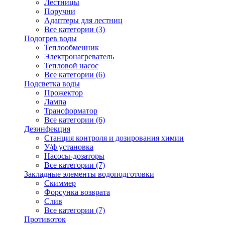
Лестницы
Поручни
Адаптеры для лестниц
Все категории (3)
Подогрев воды
Теплообменник
Электронагреватель
Тепловой насос
Все категории (6)
Подсветка воды
Прожектор
Лампа
Трансформатор
Все категории (6)
Дезинфекция
Станция контроля и дозирования химии
У/ф установка
Насосы-дозаторы
Все категории (7)
Закладные элементы водоподготовки
Скиммер
Форсунка возврата
Слив
Все категории (7)
Противоток