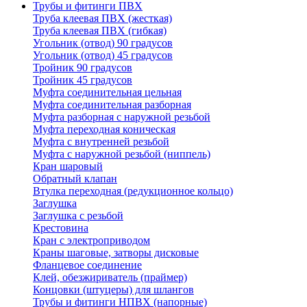
Трубы и фитинги ПВХ
Труба клеевая ПВХ (жесткая)
Труба клеевая ПВХ (гибкая)
Угольник (отвод) 90 градусов
Угольник (отвод) 45 градусов
Тройник 90 градусов
Тройник 45 градусов
Муфта соединительная цельная
Муфта соединительная разборная
Муфта разборная с наружной резьбой
Муфта переходная коническая
Муфта с внутренней резьбой
Муфта с наружной резьбой (ниппель)
Кран шаровый
Обратный клапан
Втулка переходная (редукционное кольцо)
Заглушка
Заглушка с резьбой
Крестовина
Кран с электроприводом
Краны шаговые, затворы дисковые
Фланцевое соединение
Клей, обезжириватель (праймер)
Концовки (штуцеры) для шлангов
Трубы и фитинги НПВХ (напорные)