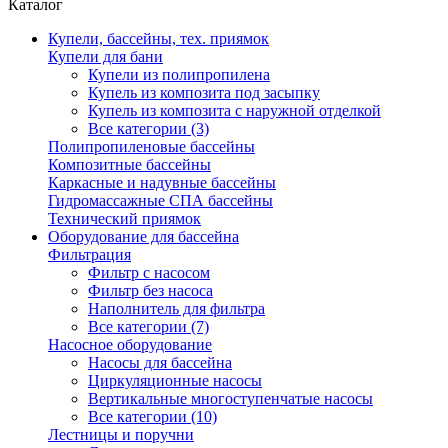
Каталог
Купели, бассейны, тех. приямок
Купели для бани
Купели из полипропилена
Купель из композита под засыпку
Купель из композита с наружной отделкой
Все категории (3)
Полипропиленовые бассейны
Композитные бассейны
Каркасные и надувные бассейны
Гидромассажные СПА бассейны
Технический приямок
Оборудование для бассейна
Фильтрация
Фильтр с насосом
Фильтр без насоса
Наполнитель для фильтра
Все категории (7)
Насосное оборудование
Насосы для бассейна
Циркуляционные насосы
Вертикальные многоступенчатые насосы
Все категории (10)
Лестницы и поручни