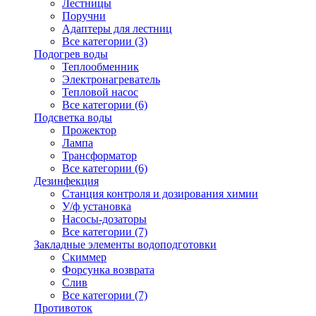
Лестницы
Поручни
Адаптеры для лестниц
Все категории (3)
Подогрев воды
Теплообменник
Электронагреватель
Тепловой насос
Все категории (6)
Подсветка воды
Прожектор
Лампа
Трансформатор
Все категории (6)
Дезинфекция
Станция контроля и дозирования химии
У/ф установка
Насосы-дозаторы
Все категории (7)
Закладные элементы водоподготовки
Скиммер
Форсунка возврата
Слив
Все категории (7)
Противоток