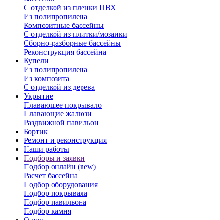
С отделкой из пленки ПВХ
Из полипропилена
Композитные бассейны
С отделкой из плитки/мозаики
Сборно-разборные бассейны
Реконструкция бассейна
Купели
Из полипропилена
Из композита
С отделкой из дерева
Укрытие
Плавающее покрывало
Плавающие жалюзи
Раздвижной павильон
Бортик
Ремонт и реконструкция
Наши работы
Подборы и заявки
Подбор онлайн (new)
Расчет бассейна
Подбор оборудования
Подбор покрывала
Подбор павильона
Подбор камня
О нас