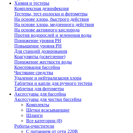
Химия и тестеры
Комплексная дезинфекция
Тестеры, тест-полоски и фотометры
На основе хлора, быстрого действия
На основе хлора, медленного действия
На основе активного кислорода
Против водорослей и зеленения воды
Понижение уровня РН
Повышение уровня РН
Для станций дозирования
Коагулянты (осветление)
Понижение жесткости воды
Консервация бассейна
Чистящие средства
Удаление и нейтрализация хлора
Таблетки и капли для ручного тестера
Таблетки для фотометра
Аксессуары для бассейна
Аксессуары для чистки бассейна
Комплекты
Щетки всасывающие
Шланги
Все категории (8)
Роботы-очистители
С питанием от сети 220В