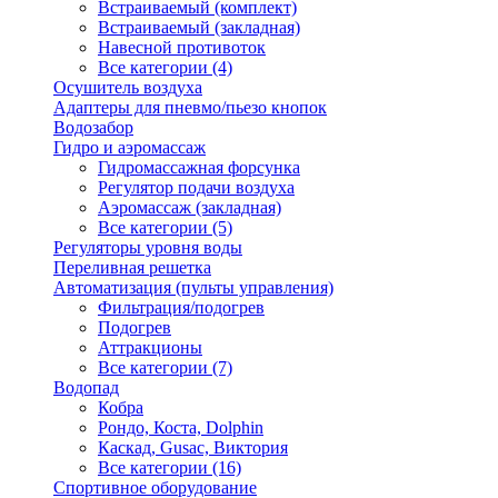
Встраиваемый (комплект)
Встраиваемый (закладная)
Навесной противоток
Все категории (4)
Осушитель воздуха
Адаптеры для пневмо/пьезо кнопок
Водозабор
Гидро и аэромассаж
Гидромассажная форсунка
Регулятор подачи воздуха
Аэромассаж (закладная)
Все категории (5)
Регуляторы уровня воды
Переливная решетка
Автоматизация (пульты управления)
Фильтрация/подогрев
Подогрев
Аттракционы
Все категории (7)
Водопад
Кобра
Рондо, Коста, Dolphin
Каскад, Gusac, Виктория
Все категории (16)
Спортивное оборудование