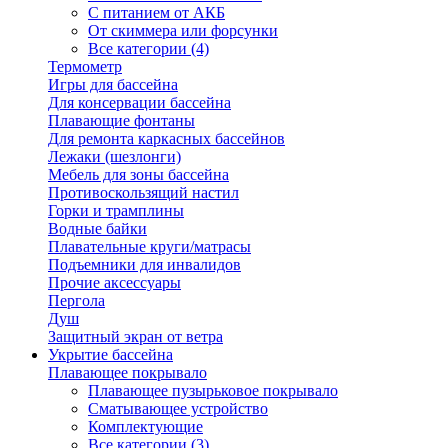
С питанием от АКБ
От скиммера или форсунки
Все категории (4)
Термометр
Игры для бассейна
Для консервации бассейна
Плавающие фонтаны
Для ремонта каркасных бассейнов
Лежаки (шезлонги)
Мебель для зоны бассейна
Противоскользящий настил
Горки и трамплины
Водные байки
Плавательные круги/матрасы
Подъемники для инвалидов
Прочие аксессуары
Пергола
Душ
Защитный экран от ветра
Укрытие бассейна
Плавающее покрывало
Плавающее пузырьковое покрывало
Сматывающее устройство
Комплектующие
Все категории (3)