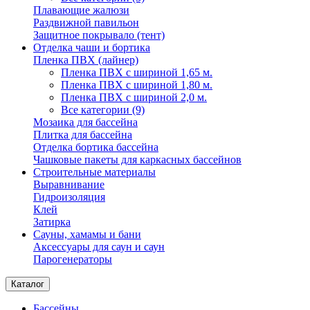
Плавающие жалюзи
Раздвижной павильон
Защитное покрывало (тент)
Отделка чаши и бортика
Пленка ПВХ (лайнер)
Пленка ПВХ с шириной 1,65 м.
Пленка ПВХ с шириной 1,80 м.
Пленка ПВХ с шириной 2,0 м.
Все категории (9)
Мозаика для бассейна
Плитка для бассейна
Отделка бортика бассейна
Чашковые пакеты для каркасных бассейнов
Строительные материалы
Выравнивание
Гидроизоляция
Клей
Затирка
Сауны, хамамы и бани
Аксессуары для саун и саун
Парогенераторы
Каталог
Бассейны