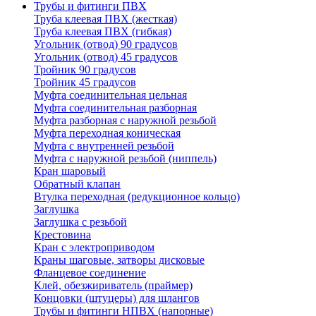
Трубы и фитинги ПВХ
Труба клеевая ПВХ (жесткая)
Труба клеевая ПВХ (гибкая)
Угольник (отвод) 90 градусов
Угольник (отвод) 45 градусов
Тройник 90 градусов
Тройник 45 градусов
Муфта соединительная цельная
Муфта соединительная разборная
Муфта разборная с наружной резьбой
Муфта переходная коническая
Муфта с внутренней резьбой
Муфта с наружной резьбой (ниппель)
Кран шаровый
Обратный клапан
Втулка переходная (редукционное кольцо)
Заглушка
Заглушка с резьбой
Крестовина
Кран с электроприводом
Краны шаговые, затворы дисковые
Фланцевое соединение
Клей, обезжириватель (праймер)
Концовки (штуцеры) для шлангов
Трубы и фитинги НПВХ (напорные)