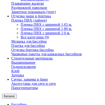
Плавающие жалюзи
Раздвижной павильон
Защитное покрывало (тент)
Отделка чаши и бортика
Пленка ПВХ (лайнер)
Пленка ПВХ с шириной 1,65 м.
Пленка ПВХ с шириной 1,80 м.
Пленка ПВХ с шириной 2,0 м.
Все категории (9)
Мозаика для бассейна
Плитка для бассейна
Отделка бортика бассейна
Чашковые пакеты для каркасных бассейнов
Строительные материалы
Выравнивание
Гидроизоляция
Клей
Затирка
Сауны, хамамы и бани
Аксессуары для саун и саун
Парогенераторы
Каталог
Бассейны