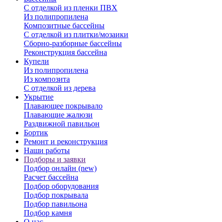
С отделкой из пленки ПВХ
Из полипропилена
Композитные бассейны
С отделкой из плитки/мозаики
Сборно-разборные бассейны
Реконструкция бассейна
Купели
Из полипропилена
Из композита
С отделкой из дерева
Укрытие
Плавающее покрывало
Плавающие жалюзи
Раздвижной павильон
Бортик
Ремонт и реконструкция
Наши работы
Подборы и заявки
Подбор онлайн (new)
Расчет бассейна
Подбор оборудования
Подбор покрывала
Подбор павильона
Подбор камня
О нас