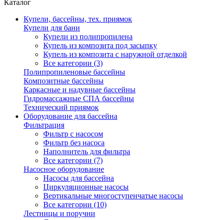
Каталог
Купели, бассейны, тех. приямок
Купели для бани
Купели из полипропилена
Купель из композита под засыпку
Купель из композита с наружной отделкой
Все категории (3)
Полипропиленовые бассейны
Композитные бассейны
Каркасные и надувные бассейны
Гидромассажные СПА бассейны
Технический приямок
Оборудование для бассейна
Фильтрация
Фильтр с насосом
Фильтр без насоса
Наполнитель для фильтра
Все категории (7)
Насосное оборудование
Насосы для бассейна
Циркуляционные насосы
Вертикальные многоступенчатые насосы
Все категории (10)
Лестницы и поручни