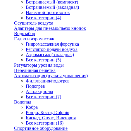
Встраиваемый (комплект)
Встраиваемый (закладная)
Навесной противоток
Все категории (4)
Осушитель воздуха
Адаптеры для пневмо/пьезо кнопок
Водозабор
Гидро и аэромассаж
Гидромассажная форсунка
Регулятор подачи воздуха
Аэромассаж (закладная)
Все категории (5)
Регуляторы уровня воды
Переливная решетка
Автоматизация (пульты управления)
Фильтрация/подогрев
Подогрев
Аттракционы
Все категории (7)
Водопад
Кобра
Рондо, Коста, Dolphin
Каскад, Gusac, Виктория
Все категории (16)
Спортивное оборудование