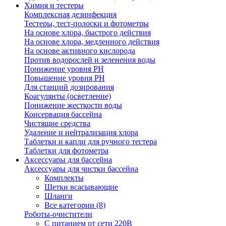
Химия и тестеры
Комплексная дезинфекция
Тестеры, тест-полоски и фотометры
На основе хлора, быстрого действия
На основе хлора, медленного действия
На основе активного кислорода
Против водорослей и зеленения воды
Понижение уровня РН
Повышение уровня РН
Для станций дозирования
Коагулянты (осветление)
Понижение жесткости воды
Консервация бассейна
Чистящие средства
Удаление и нейтрализация хлора
Таблетки и капли для ручного тестера
Таблетки для фотометра
Аксессуары для бассейна
Аксессуары для чистки бассейна
Комплекты
Щетки всасывающие
Шланги
Все категории (8)
Роботы-очистители
С питанием от сети 220В