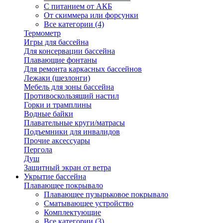
С питанием от АКБ
От скиммера или форсунки
Все категории (4)
Термометр
Игры для бассейна
Для консервации бассейна
Плавающие фонтаны
Для ремонта каркасных бассейнов
Лежаки (шезлонги)
Мебель для зоны бассейна
Противоскользящий настил
Горки и трамплины
Водные байки
Плавательные круги/матрасы
Подъемники для инвалидов
Прочие аксессуары
Пергола
Душ
Защитный экран от ветра
Укрытие бассейна
Плавающее покрывало
Плавающее пузырьковое покрывало
Сматывающее устройство
Комплектующие
Все категории (3)