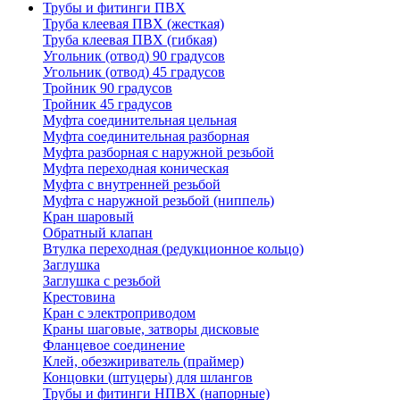
Трубы и фитинги ПВХ
Труба клеевая ПВХ (жесткая)
Труба клеевая ПВХ (гибкая)
Угольник (отвод) 90 градусов
Угольник (отвод) 45 градусов
Тройник 90 градусов
Тройник 45 градусов
Муфта соединительная цельная
Муфта соединительная разборная
Муфта разборная с наружной резьбой
Муфта переходная коническая
Муфта с внутренней резьбой
Муфта с наружной резьбой (ниппель)
Кран шаровый
Обратный клапан
Втулка переходная (редукционное кольцо)
Заглушка
Заглушка с резьбой
Крестовина
Кран с электроприводом
Краны шаговые, затворы дисковые
Фланцевое соединение
Клей, обезжириватель (праймер)
Концовки (штуцеры) для шлангов
Трубы и фитинги НПВХ (напорные)