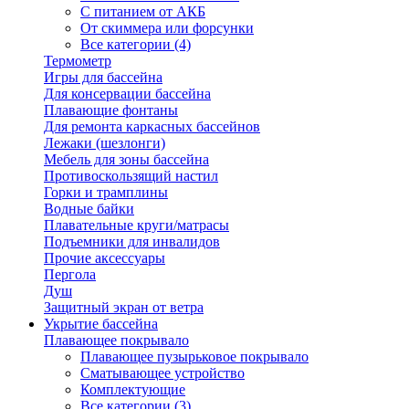
С питанием от АКБ
От скиммера или форсунки
Все категории (4)
Термометр
Игры для бассейна
Для консервации бассейна
Плавающие фонтаны
Для ремонта каркасных бассейнов
Лежаки (шезлонги)
Мебель для зоны бассейна
Противоскользящий настил
Горки и трамплины
Водные байки
Плавательные круги/матрасы
Подъемники для инвалидов
Прочие аксессуары
Пергола
Душ
Защитный экран от ветра
Укрытие бассейна
Плавающее покрывало
Плавающее пузырьковое покрывало
Сматывающее устройство
Комплектующие
Все категории (3)