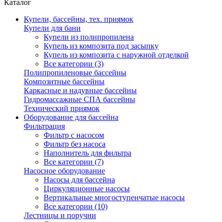
Каталог
Купели, бассейны, тех. приямок
Купели для бани
Купели из полипропилена
Купель из композита под засыпку
Купель из композита с наружной отделкой
Все категории (3)
Полипропиленовые бассейны
Композитные бассейны
Каркасные и надувные бассейны
Гидромассажные СПА бассейны
Технический приямок
Оборудование для бассейна
Фильтрация
Фильтр с насосом
Фильтр без насоса
Наполнитель для фильтра
Все категории (7)
Насосное оборудование
Насосы для бассейна
Циркуляционные насосы
Вертикальные многоступенчатые насосы
Все категории (10)
Лестницы и поручни