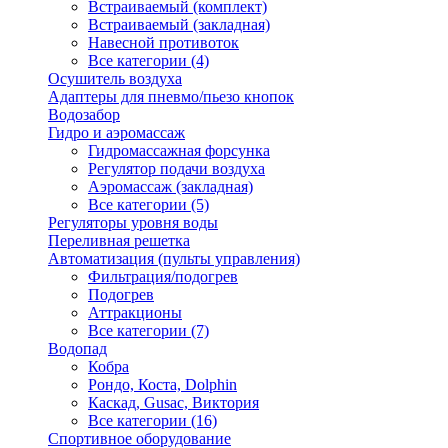
Встраиваемый (комплект)
Встраиваемый (закладная)
Навесной противоток
Все категории (4)
Осушитель воздуха
Адаптеры для пневмо/пьезо кнопок
Водозабор
Гидро и аэромассаж
Гидромассажная форсунка
Регулятор подачи воздуха
Аэромассаж (закладная)
Все категории (5)
Регуляторы уровня воды
Переливная решетка
Автоматизация (пульты управления)
Фильтрация/подогрев
Подогрев
Аттракционы
Все категории (7)
Водопад
Кобра
Рондо, Коста, Dolphin
Каскад, Gusac, Виктория
Все категории (16)
Спортивное оборудование