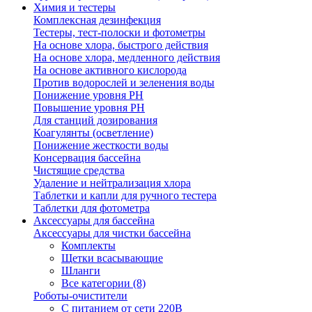
Химия и тестеры
Комплексная дезинфекция
Тестеры, тест-полоски и фотометры
На основе хлора, быстрого действия
На основе хлора, медленного действия
На основе активного кислорода
Против водорослей и зеленения воды
Понижение уровня РН
Повышение уровня РН
Для станций дозирования
Коагулянты (осветление)
Понижение жесткости воды
Консервация бассейна
Чистящие средства
Удаление и нейтрализация хлора
Таблетки и капли для ручного тестера
Таблетки для фотометра
Аксессуары для бассейна
Аксессуары для чистки бассейна
Комплекты
Щетки всасывающие
Шланги
Все категории (8)
Роботы-очистители
С питанием от сети 220В