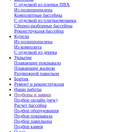
С отделкой из пленки ПВХ
Из полипропилена
Композитные бассейны
С отделкой из плитки/мозаики
Сборно-разборные бассейны
Реконструкция бассейна
Купели
Из полипропилена
Из композита
С отделкой из дерева
Укрытие
Плавающее покрывало
Плавающие жалюзи
Раздвижной павильон
Бортик
Ремонт и реконструкция
Наши работы
Подборы и заявки
Подбор онлайн (new)
Расчет бассейна
Подбор оборудования
Подбор покрывала
Подбор павильона
Подбор камня
О нас