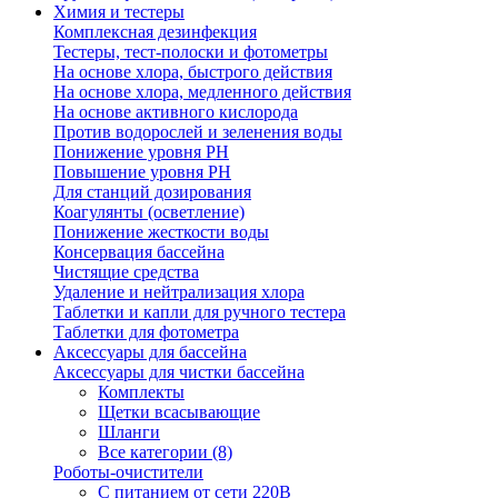
Химия и тестеры
Комплексная дезинфекция
Тестеры, тест-полоски и фотометры
На основе хлора, быстрого действия
На основе хлора, медленного действия
На основе активного кислорода
Против водорослей и зеленения воды
Понижение уровня РН
Повышение уровня РН
Для станций дозирования
Коагулянты (осветление)
Понижение жесткости воды
Консервация бассейна
Чистящие средства
Удаление и нейтрализация хлора
Таблетки и капли для ручного тестера
Таблетки для фотометра
Аксессуары для бассейна
Аксессуары для чистки бассейна
Комплекты
Щетки всасывающие
Шланги
Все категории (8)
Роботы-очистители
С питанием от сети 220В