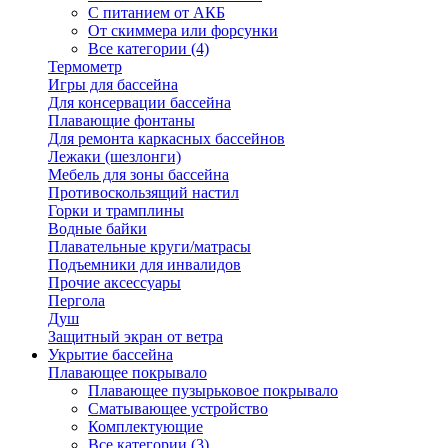
С питанием от АКБ
От скиммера или форсунки
Все категории (4)
Термометр
Игры для бассейна
Для консервации бассейна
Плавающие фонтаны
Для ремонта каркасных бассейнов
Лежаки (шезлонги)
Мебель для зоны бассейна
Противоскользящий настил
Горки и трамплины
Водные байки
Плавательные круги/матрасы
Подъемники для инвалидов
Прочие аксессуары
Пергола
Душ
Защитный экран от ветра
Укрытие бассейна
Плавающее покрывало
Плавающее пузырьковое покрывало
Сматывающее устройство
Комплектующие
Все категории (3)