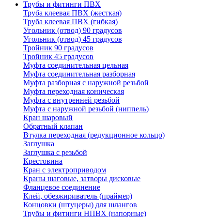
Трубы и фитинги ПВХ
Труба клеевая ПВХ (жесткая)
Труба клеевая ПВХ (гибкая)
Угольник (отвод) 90 градусов
Угольник (отвод) 45 градусов
Тройник 90 градусов
Тройник 45 градусов
Муфта соединительная цельная
Муфта соединительная разборная
Муфта разборная с наружной резьбой
Муфта переходная коническая
Муфта с внутренней резьбой
Муфта с наружной резьбой (ниппель)
Кран шаровый
Обратный клапан
Втулка переходная (редукционное кольцо)
Заглушка
Заглушка с резьбой
Крестовина
Кран с электроприводом
Краны шаговые, затворы дисковые
Фланцевое соединение
Клей, обезжириватель (праймер)
Концовки (штуцеры) для шлангов
Трубы и фитинги НПВХ (напорные)