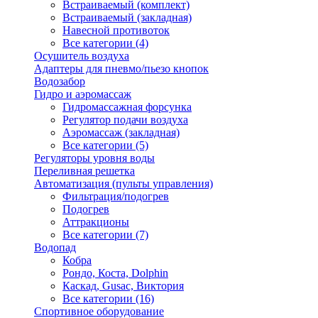
Встраиваемый (комплект)
Встраиваемый (закладная)
Навесной противоток
Все категории (4)
Осушитель воздуха
Адаптеры для пневмо/пьезо кнопок
Водозабор
Гидро и аэромассаж
Гидромассажная форсунка
Регулятор подачи воздуха
Аэромассаж (закладная)
Все категории (5)
Регуляторы уровня воды
Переливная решетка
Автоматизация (пульты управления)
Фильтрация/подогрев
Подогрев
Аттракционы
Все категории (7)
Водопад
Кобра
Рондо, Коста, Dolphin
Каскад, Gusac, Виктория
Все категории (16)
Спортивное оборудование