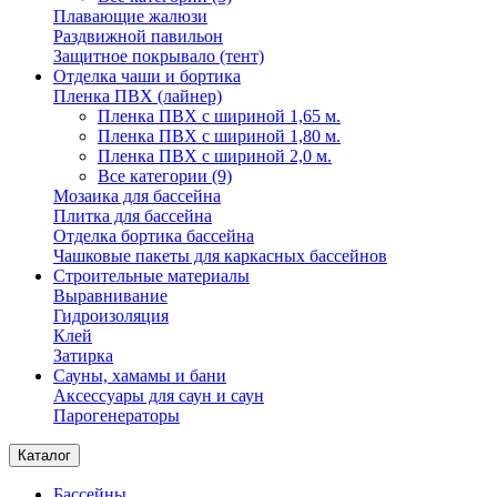
Плавающие жалюзи
Раздвижной павильон
Защитное покрывало (тент)
Отделка чаши и бортика
Пленка ПВХ (лайнер)
Пленка ПВХ с шириной 1,65 м.
Пленка ПВХ с шириной 1,80 м.
Пленка ПВХ с шириной 2,0 м.
Все категории (9)
Мозаика для бассейна
Плитка для бассейна
Отделка бортика бассейна
Чашковые пакеты для каркасных бассейнов
Строительные материалы
Выравнивание
Гидроизоляция
Клей
Затирка
Сауны, хамамы и бани
Аксессуары для саун и саун
Парогенераторы
Каталог
Бассейны