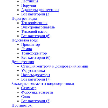
Лестницы
Поручни
Адаптеры для лестниц
Все категории (3)
Подогрев воды
Теплообменник
Электронагреватель
Тепловой насос
Все категории (6)
Подсветка воды
Прожектор
Лампа
Трансформатор
Все категории (6)
Дезинфекция
Станция контроля и дозирования химии
У/ф установка
Насосы-дозаторы
Все категории (7)
Закладные элементы водоподготовки
Скиммер
Форсунка возврата
Слив
Все категории (7)
Противоток