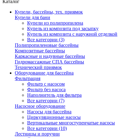
Каталог
Купели, бассейны, тех. приямок
Купели для бани
Купели из полипропилена
Купель из композита под засыпку
Купель из композита с наружной отделкой
Все категории (3)
Полипропиленовые бассейны
Композитные бассейны
Каркасные и надувные бассейны
Гидромассажные СПА бассейны
Технический приямок
Оборудование для бассейна
Фильтрация
Фильтр с насосом
Фильтр без насоса
Наполнитель для фильтра
Все категории (7)
Насосное оборудование
Насосы для бассейна
Циркуляционные насосы
Вертикальные многоступенчатые насосы
Все категории (10)
Лестницы и поручни