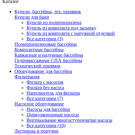
Каталог
Купели, бассейны, тех. приямок
Купели для бани
Купели из полипропилена
Купель из композита под засыпку
Купель из композита с наружной отделкой
Все категории (3)
Полипропиленовые бассейны
Композитные бассейны
Каркасные и надувные бассейны
Гидромассажные СПА бассейны
Технический приямок
Оборудование для бассейна
Фильтрация
Фильтр с насосом
Фильтр без насоса
Наполнитель для фильтра
Все категории (7)
Насосное оборудование
Насосы для бассейна
Циркуляционные насосы
Вертикальные многоступенчатые насосы
Все категории (10)
Лестницы и поручни