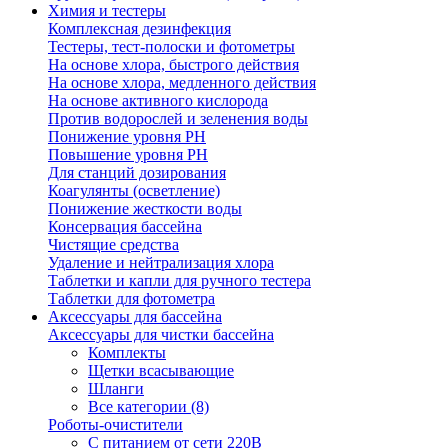
Химия и тестеры
Комплексная дезинфекция
Тестеры, тест-полоски и фотометры
На основе хлора, быстрого действия
На основе хлора, медленного действия
На основе активного кислорода
Против водорослей и зеленения воды
Понижение уровня РН
Повышение уровня РН
Для станций дозирования
Коагулянты (осветление)
Понижение жесткости воды
Консервация бассейна
Чистящие средства
Удаление и нейтрализация хлора
Таблетки и капли для ручного тестера
Таблетки для фотометра
Аксессуары для бассейна
Аксессуары для чистки бассейна
Комплекты
Щетки всасывающие
Шланги
Все категории (8)
Роботы-очистители
С питанием от сети 220В