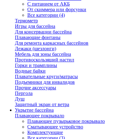
С питанием от АКБ
От скиммера или форсунки
Все категории (4)
Термометр
Игры для бассейна
Для консервации бассейна
Плавающие фонтаны
Для ремонта каркасных бассейнов
Лежаки (шезлонги)
Мебель для зоны бассейна
Противоскользящий настил
Горки и трамплины
Водные байки
Плавательные круги/матрасы
Подъемники для инвалидов
Прочие аксессуары
Пергола
Душ
Защитный экран от ветра
Укрытие бассейна
Плавающее покрывало
Плавающее пузырьковое покрывало
Сматывающее устройство
Комплектующие
Все категории (3)