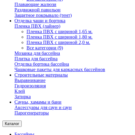
Плавающие жалюзи
Раздвижной павильон
Защитное покрывало (тент)
Отделка чаши и бортика
Пленка ПВХ (лайнер)
Пленка ПВХ с шириной 1,65 м.
Пленка ПВХ с шириной 1,80 м.
Пленка ПВХ с шириной 2,0 м.
Все категории (9)
Мозаика для бассейна
Плитка для бассейна
Отделка бортика бассейна
Чашковые пакеты для каркасных бассейнов
Строительные материалы
Выравнивание
Гидроизоляция
Клей
Затирка
Сауны, хамамы и бани
Аксессуары для саун и саун
Парогенераторы
Каталог
Бассейны