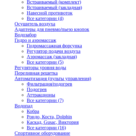
Встраиваемый (комплект)
Встраиваемый (закладная)
Навесной противоток
Все категории (4)
Осушитель воздуха
Адаптеры для пневмо/пьезо кнопок
Водозабор
Гидро и аэромассаж
Гидромассажная форсунка
Регулятор подачи воздуха
Аэромассаж (закладная)
Все категории (5)
Регуляторы уровня воды
Переливная решетка
Автоматизация (пульты управления)
Фильтрация/подогрев
Подогрев
Аттракционы
Все категории (7)
Водопад
Кобра
Рондо, Коста, Dolphin
Каскад, Gusac, Виктория
Все категории (16)
Спортивное оборудование