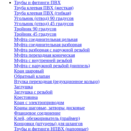
Трубы и фитинги ПВХ
Труба клеевая ПВХ (жесткая)
Труба клеевая ПВХ (гибкая)
Угольник (отвод) 90 градусов
Угольник (отвод) 45 градусов
Тройник 90 градусов
Тройник 45 градусов
Муфта соединительная цельная
Муфта соединительная разборная
Муфта разборная с наружной резьбой
Муфта переходная коническая
Муфта с внутренней резьбой
Муфта с наружной резьбой (ниппель)
Кран шаровый
Обратный клапан
Втулка переходная (редукционное кольцо)
Заглушка
Заглушка с резьбой
Крестовина
Кран с электроприводом
Краны шаговые, затворы дисковые
Фланцевое соединение
Клей, обезжириватель (праймер)
Концовки (штуцеры) для шлангов
Трубы и фитинги НПВХ (напорные)