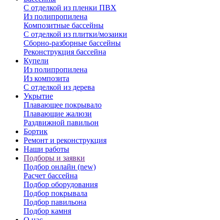
С отделкой из пленки ПВХ
Из полипропилена
Композитные бассейны
С отделкой из плитки/мозаики
Сборно-разборные бассейны
Реконструкция бассейна
Купели
Из полипропилена
Из композита
С отделкой из дерева
Укрытие
Плавающее покрывало
Плавающие жалюзи
Раздвижной павильон
Бортик
Ремонт и реконструкция
Наши работы
Подборы и заявки
Подбор онлайн (new)
Расчет бассейна
Подбор оборудования
Подбор покрывала
Подбор павильона
Подбор камня
О нас