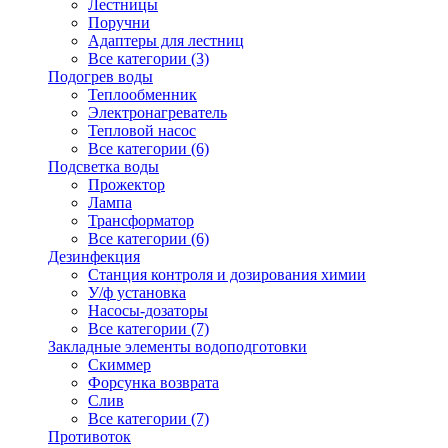
Лестницы
Поручни
Адаптеры для лестниц
Все категории (3)
Подогрев воды
Теплообменник
Электронагреватель
Тепловой насос
Все категории (6)
Подсветка воды
Прожектор
Лампа
Трансформатор
Все категории (6)
Дезинфекция
Станция контроля и дозирования химии
У/ф установка
Насосы-дозаторы
Все категории (7)
Закладные элементы водоподготовки
Скиммер
Форсунка возврата
Слив
Все категории (7)
Противоток