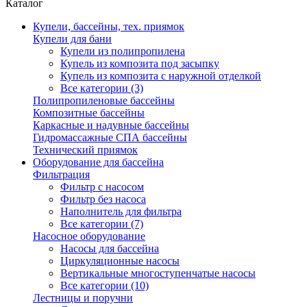
Каталог
Купели, бассейны, тех. приямок
Купели для бани
Купели из полипропилена
Купель из композита под засыпку
Купель из композита с наружной отделкой
Все категории (3)
Полипропиленовые бассейны
Композитные бассейны
Каркасные и надувные бассейны
Гидромассажные СПА бассейны
Технический приямок
Оборудование для бассейна
Фильтрация
Фильтр с насосом
Фильтр без насоса
Наполнитель для фильтра
Все категории (7)
Насосное оборудование
Насосы для бассейна
Циркуляционные насосы
Вертикальные многоступенчатые насосы
Все категории (10)
Лестницы и поручни