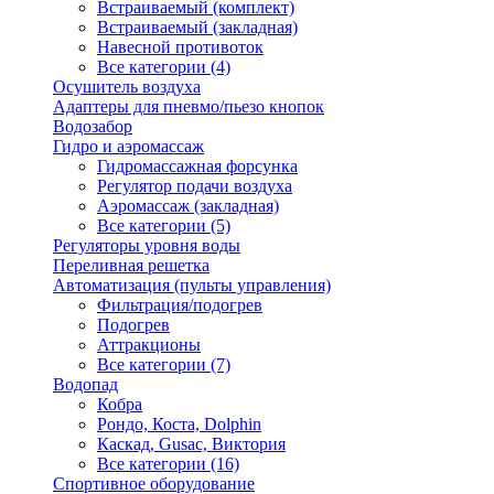
Встраиваемый (комплект)
Встраиваемый (закладная)
Навесной противоток
Все категории (4)
Осушитель воздуха
Адаптеры для пневмо/пьезо кнопок
Водозабор
Гидро и аэромассаж
Гидромассажная форсунка
Регулятор подачи воздуха
Аэромассаж (закладная)
Все категории (5)
Регуляторы уровня воды
Переливная решетка
Автоматизация (пульты управления)
Фильтрация/подогрев
Подогрев
Аттракционы
Все категории (7)
Водопад
Кобра
Рондо, Коста, Dolphin
Каскад, Gusac, Виктория
Все категории (16)
Спортивное оборудование