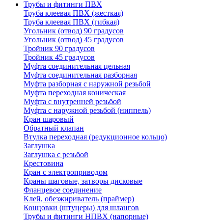
Трубы и фитинги ПВХ
Труба клеевая ПВХ (жесткая)
Труба клеевая ПВХ (гибкая)
Угольник (отвод) 90 градусов
Угольник (отвод) 45 градусов
Тройник 90 градусов
Тройник 45 градусов
Муфта соединительная цельная
Муфта соединительная разборная
Муфта разборная с наружной резьбой
Муфта переходная коническая
Муфта с внутренней резьбой
Муфта с наружной резьбой (ниппель)
Кран шаровый
Обратный клапан
Втулка переходная (редукционное кольцо)
Заглушка
Заглушка с резьбой
Крестовина
Кран с электроприводом
Краны шаговые, затворы дисковые
Фланцевое соединение
Клей, обезжириватель (праймер)
Концовки (штуцеры) для шлангов
Трубы и фитинги НПВХ (напорные)