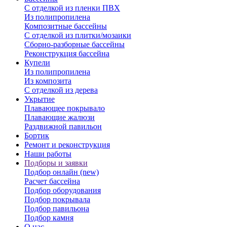
С отделкой из пленки ПВХ
Из полипропилена
Композитные бассейны
С отделкой из плитки/мозаики
Сборно-разборные бассейны
Реконструкция бассейна
Купели
Из полипропилена
Из композита
С отделкой из дерева
Укрытие
Плавающее покрывало
Плавающие жалюзи
Раздвижной павильон
Бортик
Ремонт и реконструкция
Наши работы
Подборы и заявки
Подбор онлайн (new)
Расчет бассейна
Подбор оборудования
Подбор покрывала
Подбор павильона
Подбор камня
О нас