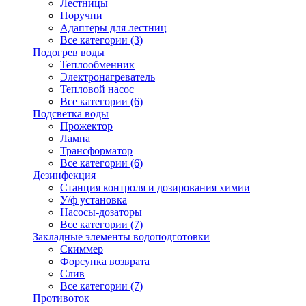
Лестницы
Поручни
Адаптеры для лестниц
Все категории (3)
Подогрев воды
Теплообменник
Электронагреватель
Тепловой насос
Все категории (6)
Подсветка воды
Прожектор
Лампа
Трансформатор
Все категории (6)
Дезинфекция
Станция контроля и дозирования химии
У/ф установка
Насосы-дозаторы
Все категории (7)
Закладные элементы водоподготовки
Скиммер
Форсунка возврата
Слив
Все категории (7)
Противоток