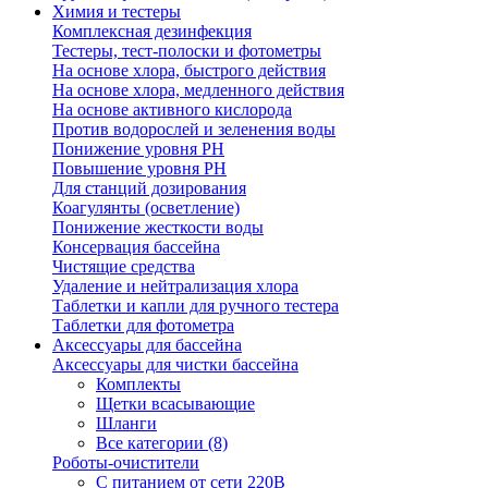
Химия и тестеры
Комплексная дезинфекция
Тестеры, тест-полоски и фотометры
На основе хлора, быстрого действия
На основе хлора, медленного действия
На основе активного кислорода
Против водорослей и зеленения воды
Понижение уровня РН
Повышение уровня РН
Для станций дозирования
Коагулянты (осветление)
Понижение жесткости воды
Консервация бассейна
Чистящие средства
Удаление и нейтрализация хлора
Таблетки и капли для ручного тестера
Таблетки для фотометра
Аксессуары для бассейна
Аксессуары для чистки бассейна
Комплекты
Щетки всасывающие
Шланги
Все категории (8)
Роботы-очистители
С питанием от сети 220В