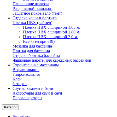
Плавающие жалюзи
Раздвижной павильон
Защитное покрывало (тент)
Отделка чаши и бортика
Пленка ПВХ (лайнер)
Пленка ПВХ с шириной 1,65 м.
Пленка ПВХ с шириной 1,80 м.
Пленка ПВХ с шириной 2,0 м.
Все категории (9)
Мозаика для бассейна
Плитка для бассейна
Отделка бортика бассейна
Чашковые пакеты для каркасных бассейнов
Строительные материалы
Выравнивание
Гидроизоляция
Клей
Затирка
Сауны, хамамы и бани
Аксессуары для саун и саун
Парогенераторы
Каталог
Бассейны