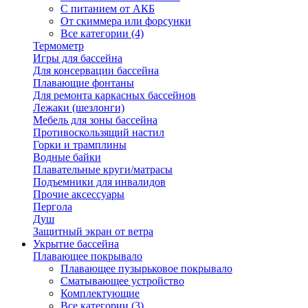
С питанием от АКБ
От скиммера или форсунки
Все категории (4)
Термометр
Игры для бассейна
Для консервации бассейна
Плавающие фонтаны
Для ремонта каркасных бассейнов
Лежаки (шезлонги)
Мебель для зоны бассейна
Противоскользящий настил
Горки и трамплины
Водные байки
Плавательные круги/матрасы
Подъемники для инвалидов
Прочие аксессуары
Пергола
Душ
Защитный экран от ветра
Укрытие бассейна
Плавающее покрывало
Плавающее пузырьковое покрывало
Сматывающее устройство
Комплектующие
Все категории (3)