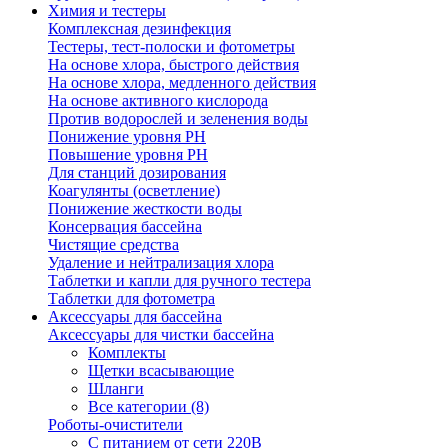
Химия и тестеры
Комплексная дезинфекция
Тестеры, тест-полоски и фотометры
На основе хлора, быстрого действия
На основе хлора, медленного действия
На основе активного кислорода
Против водорослей и зеленения воды
Понижение уровня РН
Повышение уровня РН
Для станций дозирования
Коагулянты (осветление)
Понижение жесткости воды
Консервация бассейна
Чистящие средства
Удаление и нейтрализация хлора
Таблетки и капли для ручного тестера
Таблетки для фотометра
Аксессуары для бассейна
Аксессуары для чистки бассейна
Комплекты
Щетки всасывающие
Шланги
Все категории (8)
Роботы-очистители
С питанием от сети 220В