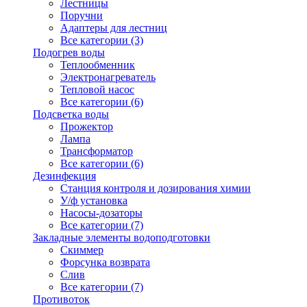
Лестницы
Поручни
Адаптеры для лестниц
Все категории (3)
Подогрев воды
Теплообменник
Электронагреватель
Тепловой насос
Все категории (6)
Подсветка воды
Прожектор
Лампа
Трансформатор
Все категории (6)
Дезинфекция
Станция контроля и дозирования химии
У/ф установка
Насосы-дозаторы
Все категории (7)
Закладные элементы водоподготовки
Скиммер
Форсунка возврата
Слив
Все категории (7)
Противоток