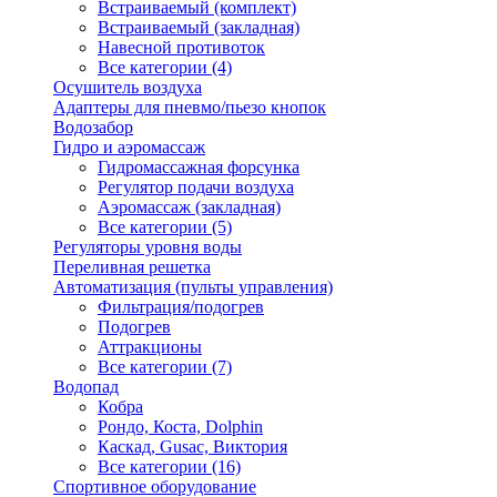
Встраиваемый (комплект)
Встраиваемый (закладная)
Навесной противоток
Все категории (4)
Осушитель воздуха
Адаптеры для пневмо/пьезо кнопок
Водозабор
Гидро и аэромассаж
Гидромассажная форсунка
Регулятор подачи воздуха
Аэромассаж (закладная)
Все категории (5)
Регуляторы уровня воды
Переливная решетка
Автоматизация (пульты управления)
Фильтрация/подогрев
Подогрев
Аттракционы
Все категории (7)
Водопад
Кобра
Рондо, Коста, Dolphin
Каскад, Gusac, Виктория
Все категории (16)
Спортивное оборудование