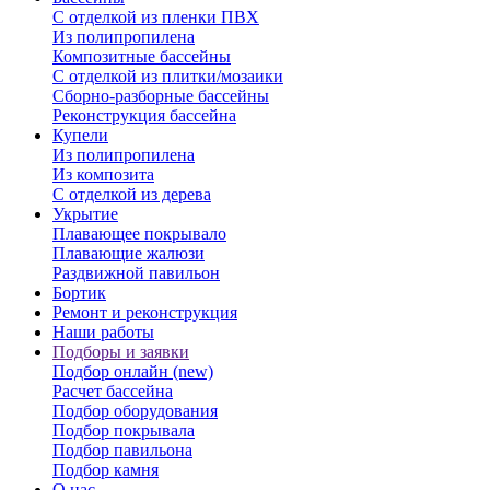
С отделкой из пленки ПВХ
Из полипропилена
Композитные бассейны
С отделкой из плитки/мозаики
Сборно-разборные бассейны
Реконструкция бассейна
Купели
Из полипропилена
Из композита
С отделкой из дерева
Укрытие
Плавающее покрывало
Плавающие жалюзи
Раздвижной павильон
Бортик
Ремонт и реконструкция
Наши работы
Подборы и заявки
Подбор онлайн (new)
Расчет бассейна
Подбор оборудования
Подбор покрывала
Подбор павильона
Подбор камня
О нас