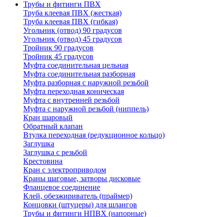
Трубы и фитинги ПВХ
Труба клеевая ПВХ (жесткая)
Труба клеевая ПВХ (гибкая)
Угольник (отвод) 90 градусов
Угольник (отвод) 45 градусов
Тройник 90 градусов
Тройник 45 градусов
Муфта соединительная цельная
Муфта соединительная разборная
Муфта разборная с наружной резьбой
Муфта переходная коническая
Муфта с внутренней резьбой
Муфта с наружной резьбой (ниппель)
Кран шаровый
Обратный клапан
Втулка переходная (редукционное кольцо)
Заглушка
Заглушка с резьбой
Крестовина
Кран с электроприводом
Краны шаговые, затворы дисковые
Фланцевое соединение
Клей, обезжириватель (праймер)
Концовки (штуцеры) для шлангов
Трубы и фитинги НПВХ (напорные)