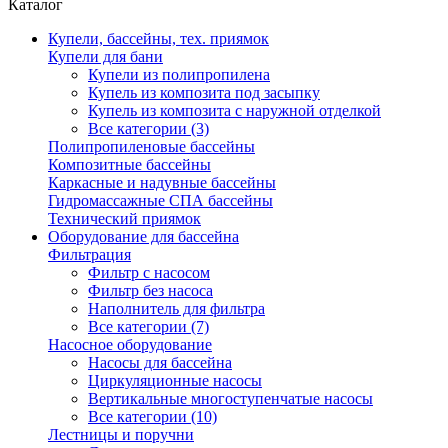
Каталог
Купели, бассейны, тех. приямок
Купели для бани
Купели из полипропилена
Купель из композита под засыпку
Купель из композита с наружной отделкой
Все категории (3)
Полипропиленовые бассейны
Композитные бассейны
Каркасные и надувные бассейны
Гидромассажные СПА бассейны
Технический приямок
Оборудование для бассейна
Фильтрация
Фильтр с насосом
Фильтр без насоса
Наполнитель для фильтра
Все категории (7)
Насосное оборудование
Насосы для бассейна
Циркуляционные насосы
Вертикальные многоступенчатые насосы
Все категории (10)
Лестницы и поручни