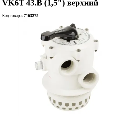
VK6T 43.B (1,5") верхний
Код товара:
7163275