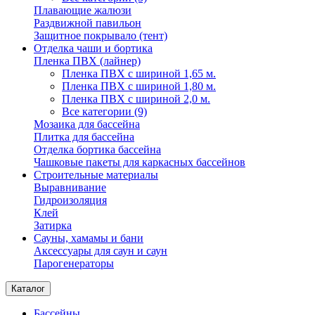
Плавающие жалюзи
Раздвижной павильон
Защитное покрывало (тент)
Отделка чаши и бортика
Пленка ПВХ (лайнер)
Пленка ПВХ с шириной 1,65 м.
Пленка ПВХ с шириной 1,80 м.
Пленка ПВХ с шириной 2,0 м.
Все категории (9)
Мозаика для бассейна
Плитка для бассейна
Отделка бортика бассейна
Чашковые пакеты для каркасных бассейнов
Строительные материалы
Выравнивание
Гидроизоляция
Клей
Затирка
Сауны, хамамы и бани
Аксессуары для саун и саун
Парогенераторы
Каталог
Бассейны