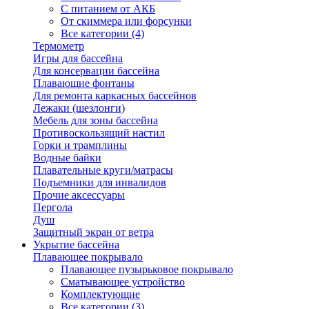
С питанием от АКБ
От скиммера или форсунки
Все категории (4)
Термометр
Игры для бассейна
Для консервации бассейна
Плавающие фонтаны
Для ремонта каркасных бассейнов
Лежаки (шезлонги)
Мебель для зоны бассейна
Противоскользящий настил
Горки и трамплины
Водные байки
Плавательные круги/матрасы
Подъемники для инвалидов
Прочие аксессуары
Пергола
Душ
Защитный экран от ветра
Укрытие бассейна
Плавающее покрывало
Плавающее пузырьковое покрывало
Сматывающее устройство
Комплектующие
Все категории (3)