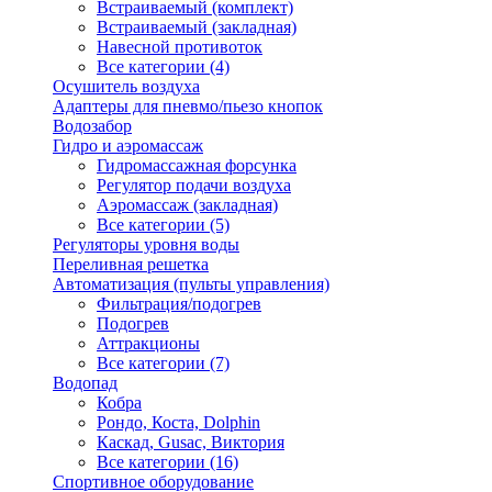
Встраиваемый (комплект)
Встраиваемый (закладная)
Навесной противоток
Все категории (4)
Осушитель воздуха
Адаптеры для пневмо/пьезо кнопок
Водозабор
Гидро и аэромассаж
Гидромассажная форсунка
Регулятор подачи воздуха
Аэромассаж (закладная)
Все категории (5)
Регуляторы уровня воды
Переливная решетка
Автоматизация (пульты управления)
Фильтрация/подогрев
Подогрев
Аттракционы
Все категории (7)
Водопад
Кобра
Рондо, Коста, Dolphin
Каскад, Gusac, Виктория
Все категории (16)
Спортивное оборудование