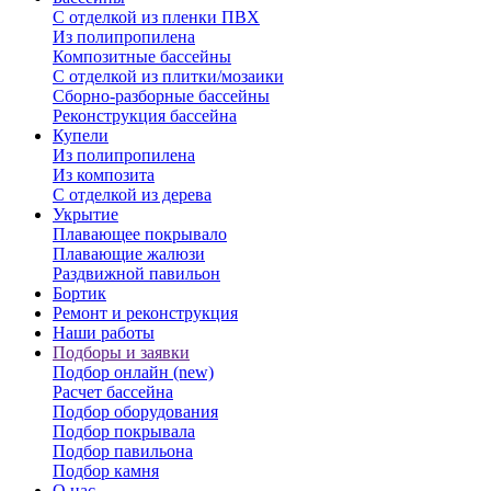
С отделкой из пленки ПВХ
Из полипропилена
Композитные бассейны
С отделкой из плитки/мозаики
Сборно-разборные бассейны
Реконструкция бассейна
Купели
Из полипропилена
Из композита
С отделкой из дерева
Укрытие
Плавающее покрывало
Плавающие жалюзи
Раздвижной павильон
Бортик
Ремонт и реконструкция
Наши работы
Подборы и заявки
Подбор онлайн (new)
Расчет бассейна
Подбор оборудования
Подбор покрывала
Подбор павильона
Подбор камня
О нас