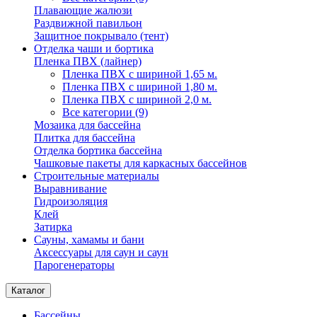
Плавающие жалюзи
Раздвижной павильон
Защитное покрывало (тент)
Отделка чаши и бортика
Пленка ПВХ (лайнер)
Пленка ПВХ с шириной 1,65 м.
Пленка ПВХ с шириной 1,80 м.
Пленка ПВХ с шириной 2,0 м.
Все категории (9)
Мозаика для бассейна
Плитка для бассейна
Отделка бортика бассейна
Чашковые пакеты для каркасных бассейнов
Строительные материалы
Выравнивание
Гидроизоляция
Клей
Затирка
Сауны, хамамы и бани
Аксессуары для саун и саун
Парогенераторы
Каталог
Бассейны