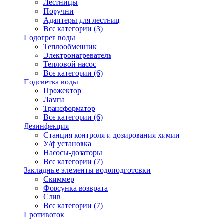
Лестницы
Поручни
Адаптеры для лестниц
Все категории (3)
Подогрев воды
Теплообменник
Электронагреватель
Тепловой насос
Все категории (6)
Подсветка воды
Прожектор
Лампа
Трансформатор
Все категории (6)
Дезинфекция
Станция контроля и дозирования химии
У/ф установка
Насосы-дозаторы
Все категории (7)
Закладные элементы водоподготовки
Скиммер
Форсунка возврата
Слив
Все категории (7)
Противоток