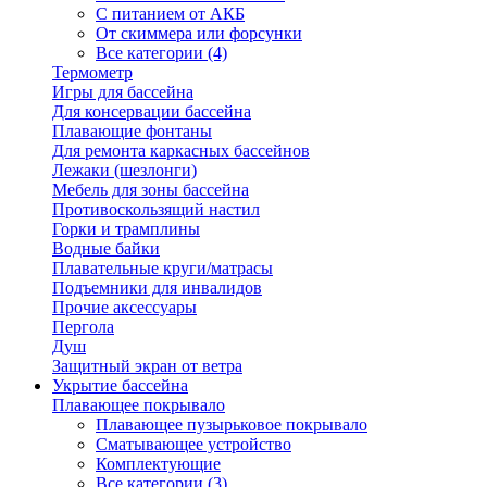
С питанием от АКБ
От скиммера или форсунки
Все категории (4)
Термометр
Игры для бассейна
Для консервации бассейна
Плавающие фонтаны
Для ремонта каркасных бассейнов
Лежаки (шезлонги)
Мебель для зоны бассейна
Противоскользящий настил
Горки и трамплины
Водные байки
Плавательные круги/матрасы
Подъемники для инвалидов
Прочие аксессуары
Пергола
Душ
Защитный экран от ветра
Укрытие бассейна
Плавающее покрывало
Плавающее пузырьковое покрывало
Сматывающее устройство
Комплектующие
Все категории (3)