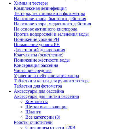
Химия и тестеры
Комплексная дезинфекция
Тестеры, тест-полоски и фотометры
На основе хлора, быстрого действия
На основе хлора, медленного действия
На основе активного кислорода
Против водорослей и зеленения воды
Понижение уровня РН
Повышение уровня РН
Для станций дозирования
Коагулянты (осветление)
Понижение жесткости воды
Консервация бассейна
Чистящие средства
Удаление и нейтрализация хлора
Таблетки и капли для ручного тестера
Таблетки для фотометра
Аксессуары для бассейна
Аксессуары для чистки бассейна
Комплекты
Щетки всасывающие
Шланги
Все категории (8)
Роботы-очистители
С питанием от сети 220В