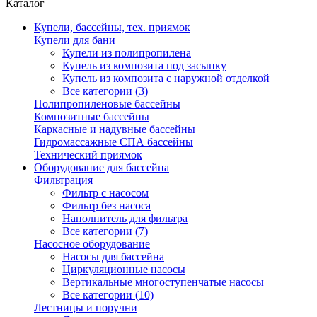
Каталог
Купели, бассейны, тех. приямок
Купели для бани
Купели из полипропилена
Купель из композита под засыпку
Купель из композита с наружной отделкой
Все категории (3)
Полипропиленовые бассейны
Композитные бассейны
Каркасные и надувные бассейны
Гидромассажные СПА бассейны
Технический приямок
Оборудование для бассейна
Фильтрация
Фильтр с насосом
Фильтр без насоса
Наполнитель для фильтра
Все категории (7)
Насосное оборудование
Насосы для бассейна
Циркуляционные насосы
Вертикальные многоступенчатые насосы
Все категории (10)
Лестницы и поручни