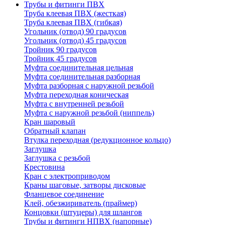
Трубы и фитинги ПВХ
Труба клеевая ПВХ (жесткая)
Труба клеевая ПВХ (гибкая)
Угольник (отвод) 90 градусов
Угольник (отвод) 45 градусов
Тройник 90 градусов
Тройник 45 градусов
Муфта соединительная цельная
Муфта соединительная разборная
Муфта разборная с наружной резьбой
Муфта переходная коническая
Муфта с внутренней резьбой
Муфта с наружной резьбой (ниппель)
Кран шаровый
Обратный клапан
Втулка переходная (редукционное кольцо)
Заглушка
Заглушка с резьбой
Крестовина
Кран с электроприводом
Краны шаговые, затворы дисковые
Фланцевое соединение
Клей, обезжириватель (праймер)
Концовки (штуцеры) для шлангов
Трубы и фитинги НПВХ (напорные)