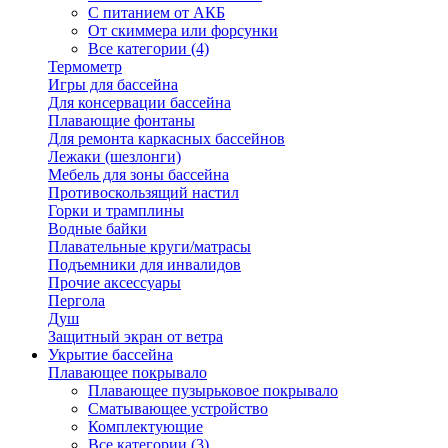
С питанием от АКБ
От скиммера или форсунки
Все категории (4)
Термометр
Игры для бассейна
Для консервации бассейна
Плавающие фонтаны
Для ремонта каркасных бассейнов
Лежаки (шезлонги)
Мебель для зоны бассейна
Противоскользящий настил
Горки и трамплины
Водные байки
Плавательные круги/матрасы
Подъемники для инвалидов
Прочие аксессуары
Пергола
Душ
Защитный экран от ветра
Укрытие бассейна
Плавающее покрывало
Плавающее пузырьковое покрывало
Сматывающее устройство
Комплектующие
Все категории (3)