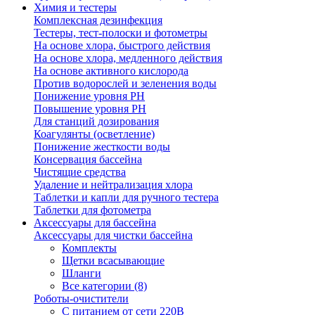
Химия и тестеры
Комплексная дезинфекция
Тестеры, тест-полоски и фотометры
На основе хлора, быстрого действия
На основе хлора, медленного действия
На основе активного кислорода
Против водорослей и зеленения воды
Понижение уровня РН
Повышение уровня РН
Для станций дозирования
Коагулянты (осветление)
Понижение жесткости воды
Консервация бассейна
Чистящие средства
Удаление и нейтрализация хлора
Таблетки и капли для ручного тестера
Таблетки для фотометра
Аксессуары для бассейна
Аксессуары для чистки бассейна
Комплекты
Щетки всасывающие
Шланги
Все категории (8)
Роботы-очистители
С питанием от сети 220В