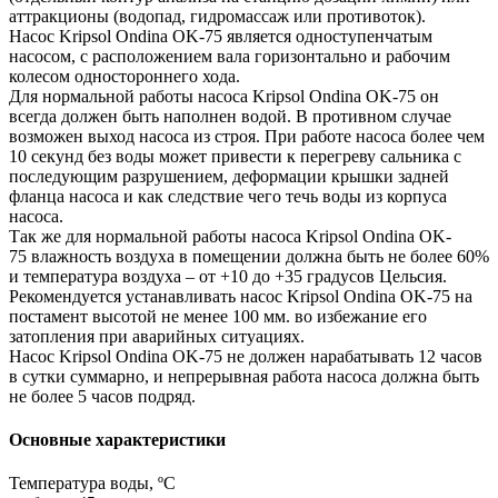
аттракционы (водопад, гидромассаж или противоток).
Насос Kripsol Ondina ОK-75 является одноступенчатым
насосом, с расположением вала горизонтально и рабочим
колесом одностороннего хода.
Для нормальной работы насоса Kripsol Ondina ОK-75 он
всегда должен быть наполнен водой. В противном случае
возможен выход насоса из строя. При работе насоса более чем
10 секунд без воды может привести к перегреву сальника с
последующим разрушением, деформации крышки задней
фланца насоса и как следствие чего течь воды из корпуса
насоса.
Так же для нормальной работы насоса Kripsol Ondina ОK-
75 влажность воздуха в помещении должна быть не более 60%
и температура воздуха – от +10 до +35 градусов Цельсия.
Рекомендуется устанавливать насос Kripsol Ondina ОK-75 на
постамент высотой не менее 100 мм. во избежание его
затопления при аварийных ситуациях.
Насос Kripsol Ondina ОK-75 не должен нарабатывать 12 часов
в сутки суммарно, и непрерывная работа насоса должна быть
не более 5 часов подряд.
Основные характеристики
Температура воды, ºС