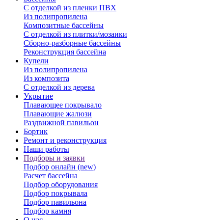
С отделкой из пленки ПВХ
Из полипропилена
Композитные бассейны
С отделкой из плитки/мозаики
Сборно-разборные бассейны
Реконструкция бассейна
Купели
Из полипропилена
Из композита
С отделкой из дерева
Укрытие
Плавающее покрывало
Плавающие жалюзи
Раздвижной павильон
Бортик
Ремонт и реконструкция
Наши работы
Подборы и заявки
Подбор онлайн (new)
Расчет бассейна
Подбор оборудования
Подбор покрывала
Подбор павильона
Подбор камня
О нас