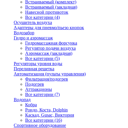
Встраиваемый (комплект)
Встраиваемый (закладная)
Навесной противоток
Все категории (4)
Осушитель воздуха
Адаптеры для пневмо/пьезо кнопок
Водозабор
Гидро и аэромассаж
Гидромассажная форсунка
Регулятор подачи воздуха
Аэромассаж (закладная)
Все категории (5)
Регуляторы уровня воды
Переливная решетка
Автоматизация (пульты управления)
Фильтрация/подогрев
Подогрев
Аттракционы
Все категории (7)
Водопад
Кобра
Рондо, Коста, Dolphin
Каскад, Gusac, Виктория
Все категории (16)
Спортивное оборудование