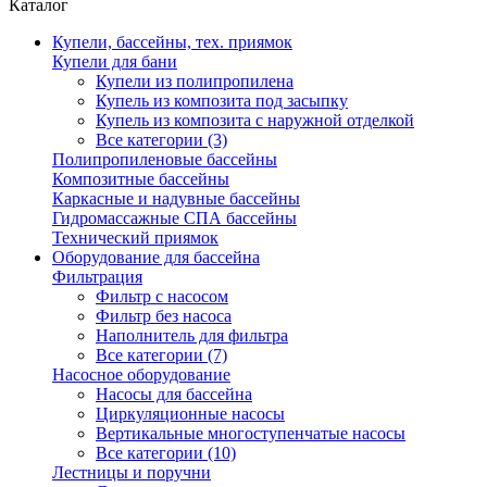
Каталог
Купели, бассейны, тех. приямок
Купели для бани
Купели из полипропилена
Купель из композита под засыпку
Купель из композита с наружной отделкой
Все категории (3)
Полипропиленовые бассейны
Композитные бассейны
Каркасные и надувные бассейны
Гидромассажные СПА бассейны
Технический приямок
Оборудование для бассейна
Фильтрация
Фильтр с насосом
Фильтр без насоса
Наполнитель для фильтра
Все категории (7)
Насосное оборудование
Насосы для бассейна
Циркуляционные насосы
Вертикальные многоступенчатые насосы
Все категории (10)
Лестницы и поручни