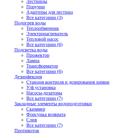
Лестницы
Поручни
Адаптеры для лестниц
Все категории (3)
Подогрев воды
Теплообменник
Электронагреватель
Тепловой насос
Все категории (6)
Подсветка воды
Прожектор
Лампа
Трансформатор
Все категории (6)
Дезинфекция
Станция контроля и дозирования химии
У/ф установка
Насосы-дозаторы
Все категории (7)
Закладные элементы водоподготовки
Скиммер
Форсунка возврата
Слив
Все категории (7)
Противоток