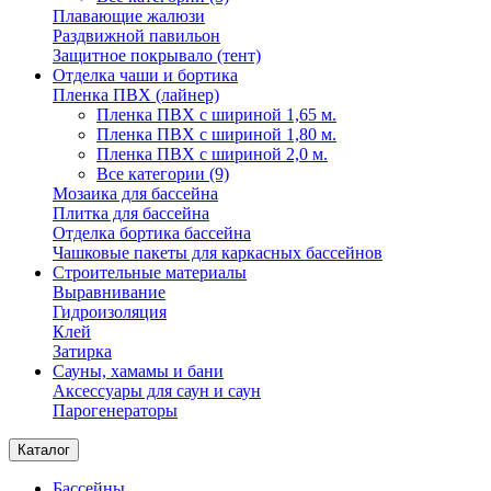
Плавающие жалюзи
Раздвижной павильон
Защитное покрывало (тент)
Отделка чаши и бортика
Пленка ПВХ (лайнер)
Пленка ПВХ с шириной 1,65 м.
Пленка ПВХ с шириной 1,80 м.
Пленка ПВХ с шириной 2,0 м.
Все категории (9)
Мозаика для бассейна
Плитка для бассейна
Отделка бортика бассейна
Чашковые пакеты для каркасных бассейнов
Строительные материалы
Выравнивание
Гидроизоляция
Клей
Затирка
Сауны, хамамы и бани
Аксессуары для саун и саун
Парогенераторы
Каталог
Бассейны