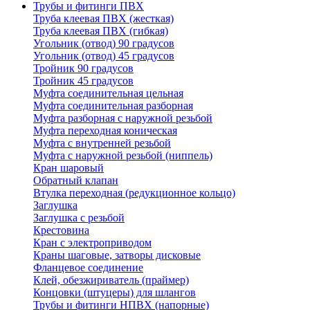
Трубы и фитинги ПВХ
Труба клеевая ПВХ (жесткая)
Труба клеевая ПВХ (гибкая)
Угольник (отвод) 90 градусов
Угольник (отвод) 45 градусов
Тройник 90 градусов
Тройник 45 градусов
Муфта соединительная цельная
Муфта соединительная разборная
Муфта разборная с наружной резьбой
Муфта переходная коническая
Муфта с внутренней резьбой
Муфта с наружной резьбой (ниппель)
Кран шаровый
Обратный клапан
Втулка переходная (редукционное кольцо)
Заглушка
Заглушка с резьбой
Крестовина
Кран с электроприводом
Краны шаговые, затворы дисковые
Фланцевое соединение
Клей, обезжириватель (праймер)
Концовки (штуцеры) для шлангов
Трубы и фитинги НПВХ (напорные)