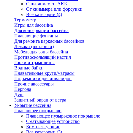
С питанием от АКБ
От скиммера или форсунки
Все категории (4)
Термометр
Игры для бассейна
Для консервации бассейна
Плавающие фонтаны
Для ремонта каркасных бассейнов
Лежаки (шезлонги)
Мебель для зоны бассейна
Противоскользящий настил
Горки и трамплины
Водные байки
Плавательные круги/матрасы
Подъемники для инвалидов
Прочие аксессуары
Пергола
Душ
Защитный экран от ветра
Укрытие бассейна
Плавающее покрывало
Плавающее пузырьковое покрывало
Сматывающее устройство
Комплектующие
Все категории (3)