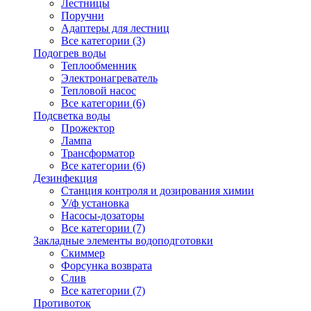
Лестницы
Поручни
Адаптеры для лестниц
Все категории (3)
Подогрев воды
Теплообменник
Электронагреватель
Тепловой насос
Все категории (6)
Подсветка воды
Прожектор
Лампа
Трансформатор
Все категории (6)
Дезинфекция
Станция контроля и дозирования химии
У/ф установка
Насосы-дозаторы
Все категории (7)
Закладные элементы водоподготовки
Скиммер
Форсунка возврата
Слив
Все категории (7)
Противоток