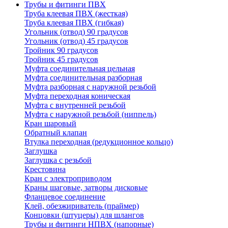
Трубы и фитинги ПВХ
Труба клеевая ПВХ (жесткая)
Труба клеевая ПВХ (гибкая)
Угольник (отвод) 90 градусов
Угольник (отвод) 45 градусов
Тройник 90 градусов
Тройник 45 градусов
Муфта соединительная цельная
Муфта соединительная разборная
Муфта разборная с наружной резьбой
Муфта переходная коническая
Муфта с внутренней резьбой
Муфта с наружной резьбой (ниппель)
Кран шаровый
Обратный клапан
Втулка переходная (редукционное кольцо)
Заглушка
Заглушка с резьбой
Крестовина
Кран с электроприводом
Краны шаговые, затворы дисковые
Фланцевое соединение
Клей, обезжириватель (праймер)
Концовки (штуцеры) для шлангов
Трубы и фитинги НПВХ (напорные)