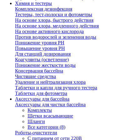
Химия и тестеры
Комплексная дезинфекция
Тестеры, тест-полоски и фотометры
На основе хлора, быстрого действия
На основе хлора, медленного действия
На основе активного кислорода
Против водорослей и зеленения воды
Понижение уровня РН
Повышение уровня РН
Для станций дозирования
Коагулянты (осветление)
Понижение жесткости воды
Консервация бассейна
Чистящие средства
Удаление и нейтрализация хлора
Таблетки и капли для ручного тестера
Таблетки для фотометра
Аксессуары для бассейна
Аксессуары для чистки бассейна
Комплекты
Щетки всасывающие
Шланги
Все категории (8)
Роботы-очистители
С питанием от сети 220В