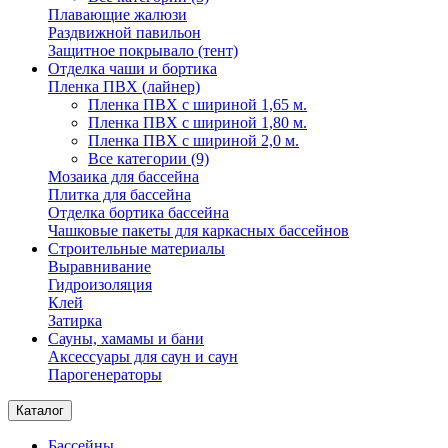
Плавающие жалюзи
Раздвижной павильон
Защитное покрывало (тент)
Отделка чаши и бортика
Пленка ПВХ (лайнер)
Пленка ПВХ с шириной 1,65 м.
Пленка ПВХ с шириной 1,80 м.
Пленка ПВХ с шириной 2,0 м.
Все категории (9)
Мозаика для бассейна
Плитка для бассейна
Отделка бортика бассейна
Чашковые пакеты для каркасных бассейнов
Строительные материалы
Выравнивание
Гидроизоляция
Клей
Затирка
Сауны, хамамы и бани
Аксессуары для саун и саун
Парогенераторы
Каталог
Бассейны