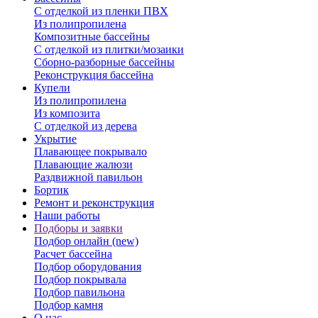
С отделкой из пленки ПВХ
Из полипропилена
Композитные бассейны
С отделкой из плитки/мозаики
Сборно-разборные бассейны
Реконструкция бассейна
Купели
Из полипропилена
Из композита
С отделкой из дерева
Укрытие
Плавающее покрывало
Плавающие жалюзи
Раздвижной павильон
Бортик
Ремонт и реконструкция
Наши работы
Подборы и заявки
Подбор онлайн (new)
Расчет бассейна
Подбор оборудования
Подбор покрывала
Подбор павильона
Подбор камня
О нас