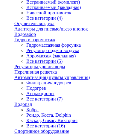
Встраиваемый (комплект)
Встраиваемый (закладная)
Навесной противоток
Все категории (4)
Осушитель воздуха
Адаптеры для пневмо/пьезо кнопок
Водозабор
Гидро и аэромассаж
Гидромассажная форсунка
Регулятор подачи воздуха
Аэромассаж (закладная)
Все категории (5)
Регуляторы уровня воды
Переливная решетка
Автоматизация (пульты управления)
Фильтрация/подогрев
Подогрев
Аттракционы
Все категории (7)
Водопад
Кобра
Рондо, Коста, Dolphin
Каскад, Gusac, Виктория
Все категории (16)
Спортивное оборудование