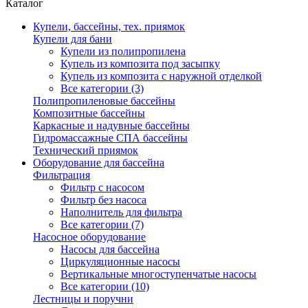
Каталог
Купели, бассейны, тех. приямок
Купели для бани
Купели из полипропилена
Купель из композита под засыпку
Купель из композита с наружной отделкой
Все категории (3)
Полипропиленовые бассейны
Композитные бассейны
Каркасные и надувные бассейны
Гидромассажные СПА бассейны
Технический приямок
Оборудование для бассейна
Фильтрация
Фильтр с насосом
Фильтр без насоса
Наполнитель для фильтра
Все категории (7)
Насосное оборудование
Насосы для бассейна
Циркуляционные насосы
Вертикальные многоступенчатые насосы
Все категории (10)
Лестницы и поручни