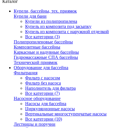
Каталог
Купели, бассейны, тех. приямок
Купели для бани
Купели из полипропилена
Купель из композита под засыпку
Купель из композита с наружной отделкой
Все категории (3)
Полипропиленовые бассейны
Композитные бассейны
Каркасные и надувные бассейны
Гидромассажные СПА бассейны
Технический приямок
Оборудование для бассейна
Фильтрация
Фильтр с насосом
Фильтр без насоса
Наполнитель для фильтра
Все категории (7)
Насосное оборудование
Насосы для бассейна
Циркуляционные насосы
Вертикальные многоступенчатые насосы
Все категории (10)
Лестницы и поручни