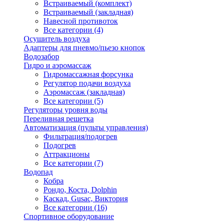
Встраиваемый (комплект)
Встраиваемый (закладная)
Навесной противоток
Все категории (4)
Осушитель воздуха
Адаптеры для пневмо/пьезо кнопок
Водозабор
Гидро и аэромассаж
Гидромассажная форсунка
Регулятор подачи воздуха
Аэромассаж (закладная)
Все категории (5)
Регуляторы уровня воды
Переливная решетка
Автоматизация (пульты управления)
Фильтрация/подогрев
Подогрев
Аттракционы
Все категории (7)
Водопад
Кобра
Рондо, Коста, Dolphin
Каскад, Gusac, Виктория
Все категории (16)
Спортивное оборудование