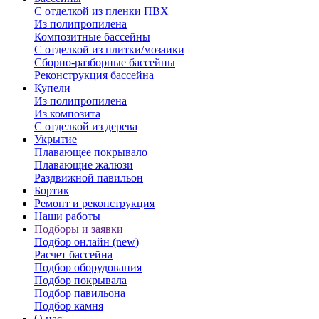
С отделкой из пленки ПВХ
Из полипропилена
Композитные бассейны
С отделкой из плитки/мозаики
Сборно-разборные бассейны
Реконструкция бассейна
Купели
Из полипропилена
Из композита
С отделкой из дерева
Укрытие
Плавающее покрывало
Плавающие жалюзи
Раздвижной павильон
Бортик
Ремонт и реконструкция
Наши работы
Подборы и заявки
Подбор онлайн (new)
Расчет бассейна
Подбор оборудования
Подбор покрывала
Подбор павильона
Подбор камня
О нас