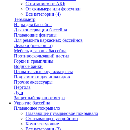
С питанием от АКБ
От скиммера или форсунки
Все категории (4)
Термометр
Игры для бассейна
Для консервации бассейна
Плавающие фонтаны
Для ремонта каркасных бассейнов
Лежаки (шезлонги)
Мебель для зоны бассейна
Противоскользящий настил
Горки и трамплины
Водные байки
Плавательные круги/матрасы
Подъемники для инвалидов
Прочие аксессуары
Пергола
Душ
Защитный экран от ветра
Укрытие бассейна
Плавающее покрывало
Плавающее пузырьковое покрывало
Сматывающее устройство
Комплектующие
Все категории (3)