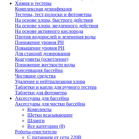
Химия и тестеры
Комплексная дезинфекция
Тестеры, тест-полоски и фотометры
На основе хлора, быстрого действия
На основе хлора, медленного действия
На основе активного кислорода
Против водорослей и зеленения воды
Понижение уровня РН
Повышение уровня РН
Для станций дозирования
Коагулянты (осветление)
Понижение жесткости воды
Консервация бассейна
Чистящие средства
Удаление и нейтрализация хлора
Таблетки и капли для ручного тестера
Таблетки для фотометра
Аксессуары для бассейна
Аксессуары для чистки бассейна
Комплекты
Щетки всасывающие
Шланги
Все категории (8)
Роботы-очистители
С питанием от сети 220В