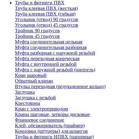
Трубы и фитинги ПВХ
Труба клеевая ПВХ (жесткая)
Труба клеевая ПВХ (гибкая)
Угольник (отвод) 90 градусов
Угольник (отвод) 45 градусов
Тройник 90 градусов
Тройник 45 градусов
Муфта соединительная цельная
Муфта соединительная разборная
Муфта разборная с наружной резьбой
Муфта переходная коническая
Муфта с внутренней резьбой
Муфта с наружной резьбой (ниппель)
Кран шаровый
Обратный клапан
Втулка переходная (редукционное кольцо)
Заглушка
Заглушка с резьбой
Крестовина
Кран с электроприводом
Краны шаговые, затворы дисковые
Фланцевое соединение
Клей, обезжириватель (праймер)
Концовки (штуцеры) для шлангов
Трубы и фитинги НПВХ (напорные)