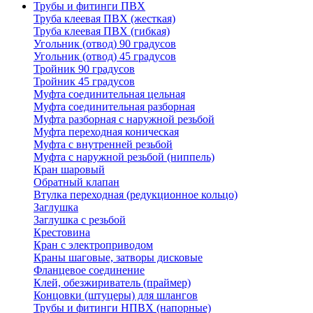
Трубы и фитинги ПВХ
Труба клеевая ПВХ (жесткая)
Труба клеевая ПВХ (гибкая)
Угольник (отвод) 90 градусов
Угольник (отвод) 45 градусов
Тройник 90 градусов
Тройник 45 градусов
Муфта соединительная цельная
Муфта соединительная разборная
Муфта разборная с наружной резьбой
Муфта переходная коническая
Муфта с внутренней резьбой
Муфта с наружной резьбой (ниппель)
Кран шаровый
Обратный клапан
Втулка переходная (редукционное кольцо)
Заглушка
Заглушка с резьбой
Крестовина
Кран с электроприводом
Краны шаговые, затворы дисковые
Фланцевое соединение
Клей, обезжириватель (праймер)
Концовки (штуцеры) для шлангов
Трубы и фитинги НПВХ (напорные)