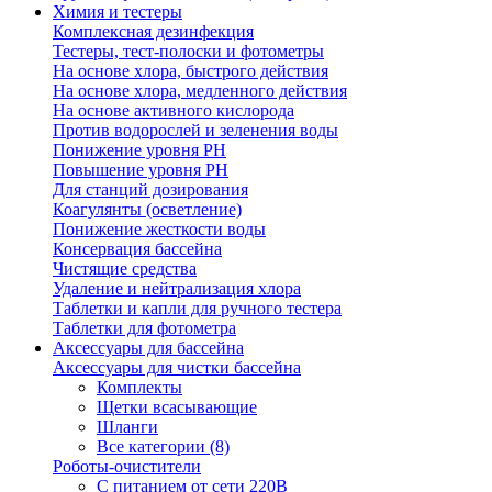
Химия и тестеры
Комплексная дезинфекция
Тестеры, тест-полоски и фотометры
На основе хлора, быстрого действия
На основе хлора, медленного действия
На основе активного кислорода
Против водорослей и зеленения воды
Понижение уровня РН
Повышение уровня РН
Для станций дозирования
Коагулянты (осветление)
Понижение жесткости воды
Консервация бассейна
Чистящие средства
Удаление и нейтрализация хлора
Таблетки и капли для ручного тестера
Таблетки для фотометра
Аксессуары для бассейна
Аксессуары для чистки бассейна
Комплекты
Щетки всасывающие
Шланги
Все категории (8)
Роботы-очистители
С питанием от сети 220В