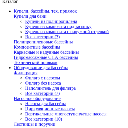
Каталог
Купели, бассейны, тех. приямок
Купели для бани
Купели из полипропилена
Купель из композита под засыпку
Купель из композита с наружной отделкой
Все категории (3)
Полипропиленовые бассейны
Композитные бассейны
Каркасные и надувные бассейны
Гидромассажные СПА бассейны
Технический приямок
Оборудование для бассейна
Фильтрация
Фильтр с насосом
Фильтр без насоса
Наполнитель для фильтра
Все категории (7)
Насосное оборудование
Насосы для бассейна
Циркуляционные насосы
Вертикальные многоступенчатые насосы
Все категории (10)
Лестницы и поручни