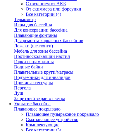
С питанием от АКБ
От скиммера или форсунки
Все категории (4)
Термометр
Игры для бассейна
Для консервации бассейна
Плавающие фонтаны
Для ремонта каркасных бассейнов
Лежаки (шезлонги)
Мебель для зоны бассейна
Противоскользящий настил
Горки и трамплины
Водные байки
Плавательные круги/матрасы
Подъемники для инвалидов
Прочие аксессуары
Пергола
Душ
Защитный экран от ветра
Укрытие бассейна
Плавающее покрывало
Плавающее пузырьковое покрывало
Сматывающее устройство
Комплектующие
Все категории (3)