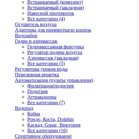
Встраиваемый (комплект)
Встраиваемый (закладная)
Навесной противоток
Все категории (4)
Осушитель воздуха
Адаптеры для пневмо/пьезо кнопок
Водозабор
Гидро и аэромассаж
Гидромассажная форсунка
Регулятор подачи воздуха
Аэромассаж (закладная)
Все категории (5)
Регуляторы уровня воды
Переливная решетка
Автоматизация (пульты управления)
Фильтрация/подогрев
Подогрев
Аттракционы
Все категории (7)
Водопад
Кобра
Рондо, Коста, Dolphin
Каскад, Gusac, Виктория
Все категории (16)
Спортивное оборудование