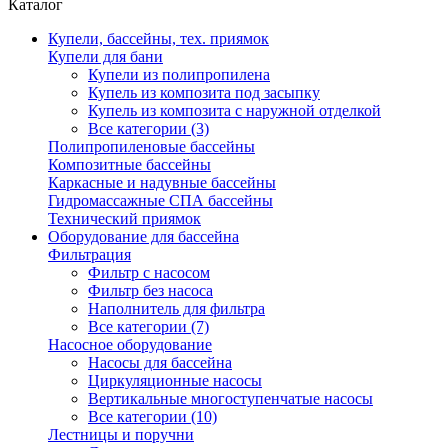
Каталог
Купели, бассейны, тех. приямок
Купели для бани
Купели из полипропилена
Купель из композита под засыпку
Купель из композита с наружной отделкой
Все категории (3)
Полипропиленовые бассейны
Композитные бассейны
Каркасные и надувные бассейны
Гидромассажные СПА бассейны
Технический приямок
Оборудование для бассейна
Фильтрация
Фильтр с насосом
Фильтр без насоса
Наполнитель для фильтра
Все категории (7)
Насосное оборудование
Насосы для бассейна
Циркуляционные насосы
Вертикальные многоступенчатые насосы
Все категории (10)
Лестницы и поручни