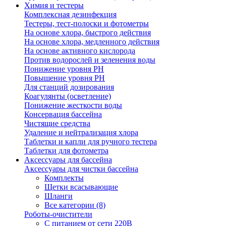
Химия и тестеры
Комплексная дезинфекция
Тестеры, тест-полоски и фотометры
На основе хлора, быстрого действия
На основе хлора, медленного действия
На основе активного кислорода
Против водорослей и зеленения воды
Понижение уровня РН
Повышение уровня РН
Для станций дозирования
Коагулянты (осветление)
Понижение жесткости воды
Консервация бассейна
Чистящие средства
Удаление и нейтрализация хлора
Таблетки и капли для ручного тестера
Таблетки для фотометра
Аксессуары для бассейна
Аксессуары для чистки бассейна
Комплекты
Щетки всасывающие
Шланги
Все категории (8)
Роботы-очистители
С питанием от сети 220В