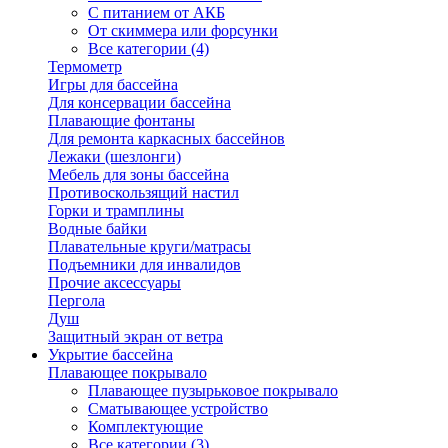
С питанием от АКБ
От скиммера или форсунки
Все категории (4)
Термометр
Игры для бассейна
Для консервации бассейна
Плавающие фонтаны
Для ремонта каркасных бассейнов
Лежаки (шезлонги)
Мебель для зоны бассейна
Противоскользящий настил
Горки и трамплины
Водные байки
Плавательные круги/матрасы
Подъемники для инвалидов
Прочие аксессуары
Пергола
Душ
Защитный экран от ветра
Укрытие бассейна
Плавающее покрывало
Плавающее пузырьковое покрывало
Сматывающее устройство
Комплектующие
Все категории (3)