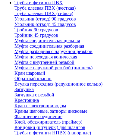
Трубы и фитинги ПВХ
Труба клеевая ПВХ (жесткая)
Труба клеевая ПВХ (гибкая)
Угольник (отвод) 90 градусов
Угольник (отвод) 45 градусов
Тройник 90 градусов
Тройник 45 градусов
Муфта соединительная цельная
Муфта соединительная разборная
Муфта разборная с наружной резьбой
Муфта переходная коническая
Муфта с внутренней резьбой
Муфта с наружной резьбой (ниппель)
Кран шаровый
Обратный клапан
Втулка переходная (редукционное кольцо)
Заглушка
Заглушка с резьбой
Крестовина
Кран с электроприводом
Краны шаговые, затворы дисковые
Фланцевое соединение
Клей, обезжириватель (праймер)
Концовки (штуцеры) для шлангов
Трубы и фитинги НПВХ (напорные)