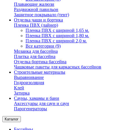
Плавающие жалюзи
Раздвижной павильон
Защитное покрывало (тент)
Отделка чаши и бортика
Пленка ПВХ (лайнер)
Пленка ПВХ с шириной 1,65 м.
Пленка ПВХ с шириной 1,80 м.
Пленка ПВХ с шириной 2,0 м.
Все категории (9)
Мозаика для бассейна
Плитка для бассейна
Отделка бортика бассейна
Чашковые пакеты для каркасных бассейнов
Строительные материалы
Выравнивание
Гидроизоляция
Клей
Затирка
Сауны, хамамы и бани
Аксессуары для саун и саун
Парогенераторы
Каталог
Бассейны