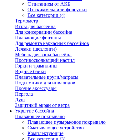
С питанием от АКБ
От скиммера или форсунки
Все категории (4)
Термометр
Игры для бассейна
Для консервации бассейна
Плавающие фонтаны
Для ремонта каркасных бассейнов
Лежаки (шезлонги)
Мебель для зоны бассейна
Противоскользящий настил
Горки и трамплины
Водные байки
Плавательные круги/матрасы
Подъемники для инвалидов
Прочие аксессуары
Пергола
Душ
Защитный экран от ветра
Укрытие бассейна
Плавающее покрывало
Плавающее пузырьковое покрывало
Сматывающее устройство
Комплектующие
Все категории (3)