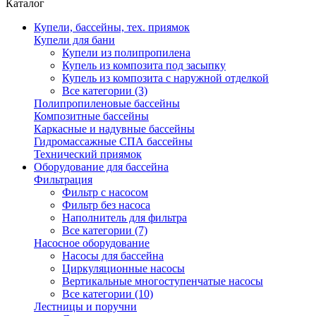
Каталог
Купели, бассейны, тех. приямок
Купели для бани
Купели из полипропилена
Купель из композита под засыпку
Купель из композита с наружной отделкой
Все категории (3)
Полипропиленовые бассейны
Композитные бассейны
Каркасные и надувные бассейны
Гидромассажные СПА бассейны
Технический приямок
Оборудование для бассейна
Фильтрация
Фильтр с насосом
Фильтр без насоса
Наполнитель для фильтра
Все категории (7)
Насосное оборудование
Насосы для бассейна
Циркуляционные насосы
Вертикальные многоступенчатые насосы
Все категории (10)
Лестницы и поручни