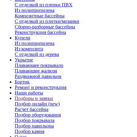
С отделкой из пленки ПВХ
Из полипропилена
Композитные бассейны
С отделкой из плитки/мозаики
Сборно-разборные бассейны
Реконструкция бассейна
Купели
Из полипропилена
Из композита
С отделкой из дерева
Укрытие
Плавающее покрывало
Плавающие жалюзи
Раздвижной павильон
Бортик
Ремонт и реконструкция
Наши работы
Подборы и заявки
Подбор онлайн (new)
Расчет бассейна
Подбор оборудования
Подбор покрывала
Подбор павильона
Подбор камня
О нас