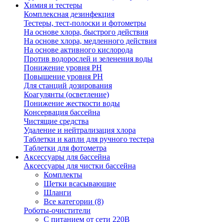
Химия и тестеры
Комплексная дезинфекция
Тестеры, тест-полоски и фотометры
На основе хлора, быстрого действия
На основе хлора, медленного действия
На основе активного кислорода
Против водорослей и зеленения воды
Понижение уровня РН
Повышение уровня РН
Для станций дозирования
Коагулянты (осветление)
Понижение жесткости воды
Консервация бассейна
Чистящие средства
Удаление и нейтрализация хлора
Таблетки и капли для ручного тестера
Таблетки для фотометра
Аксессуары для бассейна
Аксессуары для чистки бассейна
Комплекты
Щетки всасывающие
Шланги
Все категории (8)
Роботы-очистители
С питанием от сети 220В