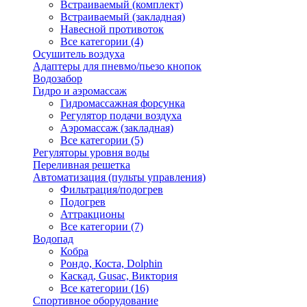
Встраиваемый (комплект)
Встраиваемый (закладная)
Навесной противоток
Все категории (4)
Осушитель воздуха
Адаптеры для пневмо/пьезо кнопок
Водозабор
Гидро и аэромассаж
Гидромассажная форсунка
Регулятор подачи воздуха
Аэромассаж (закладная)
Все категории (5)
Регуляторы уровня воды
Переливная решетка
Автоматизация (пульты управления)
Фильтрация/подогрев
Подогрев
Аттракционы
Все категории (7)
Водопад
Кобра
Рондо, Коста, Dolphin
Каскад, Gusac, Виктория
Все категории (16)
Спортивное оборудование