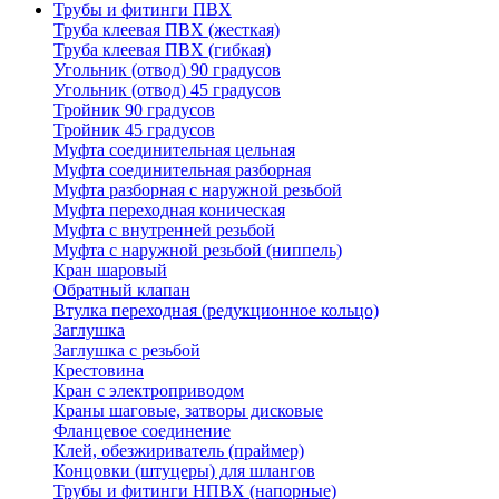
Трубы и фитинги ПВХ
Труба клеевая ПВХ (жесткая)
Труба клеевая ПВХ (гибкая)
Угольник (отвод) 90 градусов
Угольник (отвод) 45 градусов
Тройник 90 градусов
Тройник 45 градусов
Муфта соединительная цельная
Муфта соединительная разборная
Муфта разборная с наружной резьбой
Муфта переходная коническая
Муфта с внутренней резьбой
Муфта с наружной резьбой (ниппель)
Кран шаровый
Обратный клапан
Втулка переходная (редукционное кольцо)
Заглушка
Заглушка с резьбой
Крестовина
Кран с электроприводом
Краны шаговые, затворы дисковые
Фланцевое соединение
Клей, обезжириватель (праймер)
Концовки (штуцеры) для шлангов
Трубы и фитинги НПВХ (напорные)