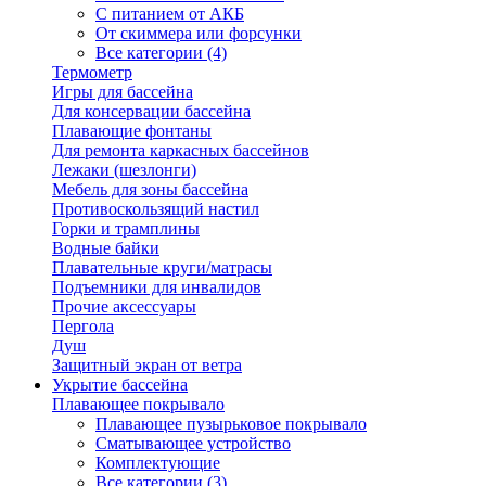
С питанием от АКБ
От скиммера или форсунки
Все категории (4)
Термометр
Игры для бассейна
Для консервации бассейна
Плавающие фонтаны
Для ремонта каркасных бассейнов
Лежаки (шезлонги)
Мебель для зоны бассейна
Противоскользящий настил
Горки и трамплины
Водные байки
Плавательные круги/матрасы
Подъемники для инвалидов
Прочие аксессуары
Пергола
Душ
Защитный экран от ветра
Укрытие бассейна
Плавающее покрывало
Плавающее пузырьковое покрывало
Сматывающее устройство
Комплектующие
Все категории (3)