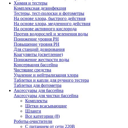
Химия и тестеры
Комплексная дезинфекция
Тестеры, тест-полоски и фотометры
На основе хлора, быстрого действия
На основе хлора, медленного действия
На основе активного кислорода
Против водорослей и зеленения воды
Понижение уровня РН
Повышение уровня РН
Для станций дозирования
Коагулянты (осветление)
Понижение жесткости воды
Консервация бассейна
Чистящие средства
Удаление и нейтрализация хлора
Таблетки и капли для ручного тестера
Таблетки для фотометра
Аксессуары для бассейна
Аксессуары для чистки бассейна
Комплекты
Щетки всасывающие
Шланги
Все категории (8)
Роботы-очистители
С питанием от сети 220В