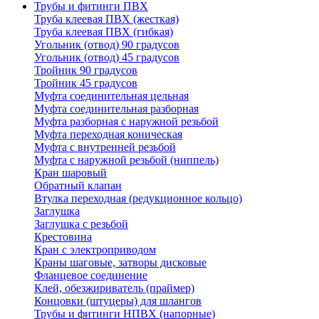
Трубы и фитинги ПВХ
Труба клеевая ПВХ (жесткая)
Труба клеевая ПВХ (гибкая)
Угольник (отвод) 90 градусов
Угольник (отвод) 45 градусов
Тройник 90 градусов
Тройник 45 градусов
Муфта соединительная цельная
Муфта соединительная разборная
Муфта разборная с наружной резьбой
Муфта переходная коническая
Муфта с внутренней резьбой
Муфта с наружной резьбой (ниппель)
Кран шаровый
Обратный клапан
Втулка переходная (редукционное кольцо)
Заглушка
Заглушка с резьбой
Крестовина
Кран с электроприводом
Краны шаговые, затворы дисковые
Фланцевое соединение
Клей, обезжириватель (праймер)
Концовки (штуцеры) для шлангов
Трубы и фитинги НПВХ (напорные)