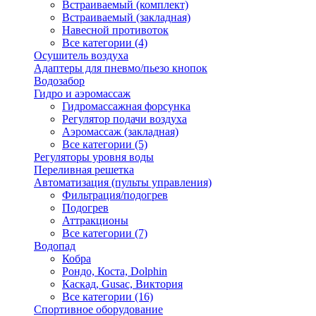
Встраиваемый (комплект)
Встраиваемый (закладная)
Навесной противоток
Все категории (4)
Осушитель воздуха
Адаптеры для пневмо/пьезо кнопок
Водозабор
Гидро и аэромассаж
Гидромассажная форсунка
Регулятор подачи воздуха
Аэромассаж (закладная)
Все категории (5)
Регуляторы уровня воды
Переливная решетка
Автоматизация (пульты управления)
Фильтрация/подогрев
Подогрев
Аттракционы
Все категории (7)
Водопад
Кобра
Рондо, Коста, Dolphin
Каскад, Gusac, Виктория
Все категории (16)
Спортивное оборудование