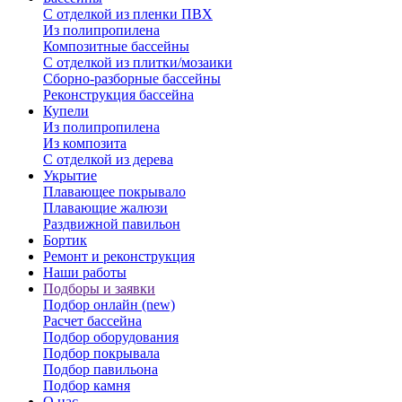
С отделкой из пленки ПВХ
Из полипропилена
Композитные бассейны
С отделкой из плитки/мозаики
Сборно-разборные бассейны
Реконструкция бассейна
Купели
Из полипропилена
Из композита
С отделкой из дерева
Укрытие
Плавающее покрывало
Плавающие жалюзи
Раздвижной павильон
Бортик
Ремонт и реконструкция
Наши работы
Подборы и заявки
Подбор онлайн (new)
Расчет бассейна
Подбор оборудования
Подбор покрывала
Подбор павильона
Подбор камня
О нас