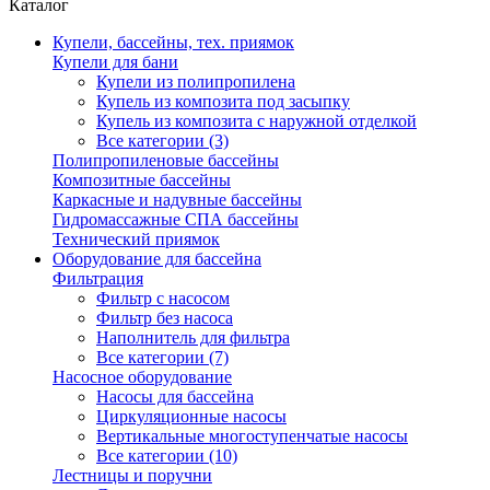
Каталог
Купели, бассейны, тех. приямок
Купели для бани
Купели из полипропилена
Купель из композита под засыпку
Купель из композита с наружной отделкой
Все категории (3)
Полипропиленовые бассейны
Композитные бассейны
Каркасные и надувные бассейны
Гидромассажные СПА бассейны
Технический приямок
Оборудование для бассейна
Фильтрация
Фильтр с насосом
Фильтр без насоса
Наполнитель для фильтра
Все категории (7)
Насосное оборудование
Насосы для бассейна
Циркуляционные насосы
Вертикальные многоступенчатые насосы
Все категории (10)
Лестницы и поручни