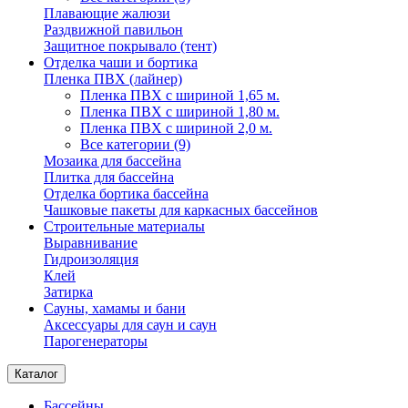
Плавающие жалюзи
Раздвижной павильон
Защитное покрывало (тент)
Отделка чаши и бортика
Пленка ПВХ (лайнер)
Пленка ПВХ с шириной 1,65 м.
Пленка ПВХ с шириной 1,80 м.
Пленка ПВХ с шириной 2,0 м.
Все категории (9)
Мозаика для бассейна
Плитка для бассейна
Отделка бортика бассейна
Чашковые пакеты для каркасных бассейнов
Строительные материалы
Выравнивание
Гидроизоляция
Клей
Затирка
Сауны, хамамы и бани
Аксессуары для саун и саун
Парогенераторы
Каталог
Бассейны